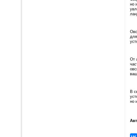
но 
увл
лан
Овс
для
уст
От 
час
овс
ваш
В с
уст
но 
Авт