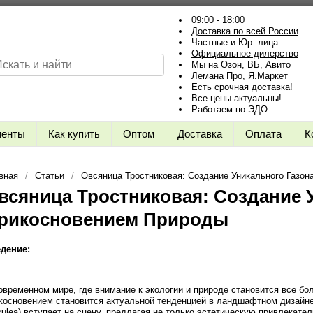
09:00 - 18:00
Доставка по всей России
Частные и Юр. лица
Официальное дилерство
Мы на Озон, ВБ, Авито
Лемана Про, Я.Маркет
Есть срочная доставка!
Все цены актуальны!
Работаем по ЭДО
иенты
Как купить
Оптом
Доставка
Оплата
К
вная
Статьи
Овсяница Тростниковая: Создание Уникального Газон
всяница Тростниковая: Создание У
рикосновением Природы
дение:
овременном мире, где внимание к экологии и природе становится все б
косновением становится актуальной тенденцией в ландшафтном дизайне. 
rulea) вступает на сцену, предлагая не только эстетическую привлекате