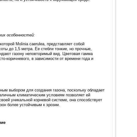
ких особенностей:
оторой Molinia caerulea, представляет собой
ты до 1,5 метра. Ее стебли тонкие, но прочные,
идают газону неповторимый вид. Цветовая гамма
сто-коричневого, в зависимости от времени года и
ным выбором для создания газона, поскольку обладает
азличным климатическим условиям позволяет ей
своей уникальной корневой системе, она способствует
зон более устойчивым к эрозии.
ние