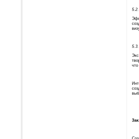
5.2
Эфф
соз
виз
5.3
Экс
тво
что
Инт
соз
выб
Зак
Соз