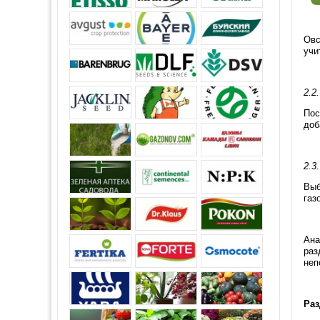
Овс
учи
2.2
Пос
доб
2.3
Выб
газ
Ана
раз
неп
Раз