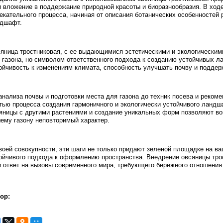
и вложение в поддержание природной красоты и биоразнообразия. В ход
екательного процесса, начиная от описания ботанических особенностей р
дшафт.
яница тростниковая, с ее выдающимися эстетическими и экологическими
 газона, но символом ответственного подхода к созданию устойчивых
ойчивость к изменениям климата, способность улучшать почву и поддер
анализа почвы и подготовки места для газона до техник посева и реком
тью процесса создания гармоничного и экологически устойчивого ланд
яницы с другими растениями и создание уникальных форм позволяют во
ему газону неповторимый характер.
воей совокупности, эти шаги не только придают зеленой площадке на в
ойчивого подхода к оформлению пространства. Внедрение овсяницы трос
и ответ на вызовы современного мира, требующего бережного отношения 
ор: