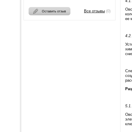
4.1
Овс
Все отзывы
(0)
Оставить отзыв
кол
ее 
4.2
Уст
хим
сни
Сле
соз
рас
Раз
5.1
Овс
эле
клю