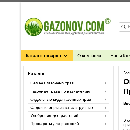
Каталог товаров
О компании
Наши Кл
Гла
Каталог
О
Семена газонных трав
П
Газонная трава по назначению
Отдельные виды газонных трав
Вве
Садовые опрыскиватели ручные
Удобрения для растений
В с
Препараты для растений
при
cae