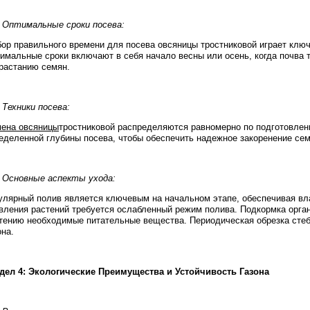
. Оптимальные сроки посева:
ор правильного времени для посева овсяницы тростниковой играет клю
имальные сроки включают в себя начало весны или осень, когда почва 
растанию семян.
. Техники посева:
ена овсяницы
тростниковой распределяются равномерно по подготовлен
еделенной глубины посева, чтобы обеспечить надежное закоренение сем
. Основные аспекты ухода:
улярный полив является ключевым на начальном этапе, обеспечивая вл
вления растений требуется ослабленный режим полива. Подкормка орга
тению необходимые питательные вещества. Периодическая обрезка сте
она.
дел 4: Экологические Преимущества и Устойчивость Газона