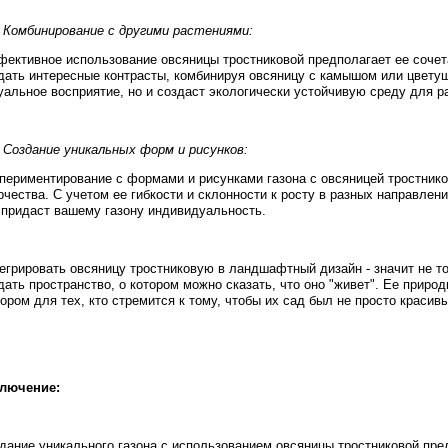
. Комбинирование с другими растениями:
ективное использование овсяницы тростниковой предполагает ее сочет
дать интересные контрасты, комбинируя овсяницу с камышом или цветущ
уальное восприятие, но и создаст экологически устойчивую среду для р
. Создание уникальных форм и рисунков:
периментирование с формами и рисунками газона с овсяницей тростник
рчества. С учетом ее гибкости и склонности к росту в разных направлен
 придаст вашему газону индивидуальность.
егрировать овсяницу тростниковую в ландшафтный дизайн - значит не то
дать пространство, о котором можно сказать, что оно "живет". Ее приро
ором для тех, кто стремится к тому, чтобы их сад был не просто краси
лючение:
дание уникального газона с использованием овсяницы тростниковой пре