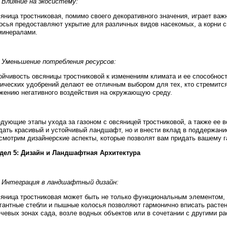
. Влияние на экосистему:
яница тростниковая, помимо своего декоративного значения, играет ва
осья предоставляют укрытие для различных видов насекомых, а корни 
минералами.
. Уменьшение потребления ресурсов:
ойчивость овсяницы тростниковой к изменениям климата и ее способност
ических удобрений делают ее отличным выбором для тех, кто стремится
жению негативного воздействия на окружающую среду.
дующие этапы ухода за газоном с овсяницей тростниковой, а также ее в
дать красивый и устойчивый ландшафт, но и внести вклад в поддержан
смотрим дизайнерские аспекты, которые позволят вам придать вашему г
дел 5: Дизайн и Ландшафтная Архитектура
. Интеграция в ландшафтный дизайн:
яница тростниковая может быть не только функциональным элементом,
гантные стебли и пышные колосья позволяют гармонично вписать расте
чевых зонах сада, возле водных объектов или в сочетании с другими р