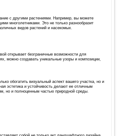
ание с другими растениями. Например, вы можете
ими многолетниками. Это не только разнообразит
азличных видов растений и насекомых.
овой открывает безграничные возможности для
иях, можно создавать уникальные узоры и композиции,
лько обогатить визуальный аспект вашего участка, но и
дная эстетика и устойчивость делают ее отличным
вым, но и полноценным частью природной среды.
дставляет собой не только акт ландшафтного дизайна,