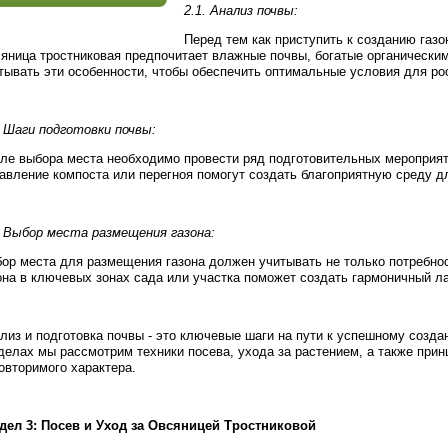
2.1. Анализ почвы:
Перед тем как приступить к созданию газ
яница тростниковая предпочитает влажные почвы, богатые органически
тывать эти особенности, чтобы обеспечить оптимальные условия для ро
. Шаги подготовки почвы:
ле выбора места необходимо провести ряд подготовительных мероприяти
авление компоста или перегноя помогут создать благоприятную среду д
. Выбор места размещения газона:
ор места для размещения газона должен учитывать не только потребнос
она в ключевых зонах сада или участка поможет создать гармоничный 
лиз и подготовка почвы - это ключевые шаги на пути к успешному созд
делах мы рассмотрим техники посева, ухода за растением, а также при
овторимого характера.
дел 3: Посев и Уход за Овсяницей Тростниковой