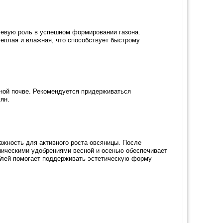
чевую роль в успешном формировании газона.
теплая и влажная, что способствует быстрому
ной почве. Рекомендуется придерживаться
ян.
ажность для активного роста овсяницы. После
ническими удобрениями весной и осенью обеспечивает
блей помогает поддерживать эстетическую форму