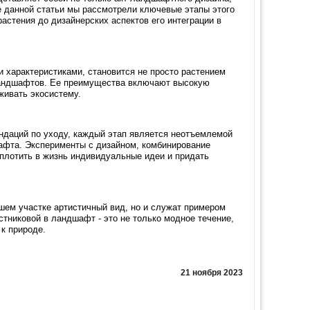
е данной статьи мы рассмотрели ключевые этапы этого
астения до дизайнерских аспектов его интеграции в
 характеристиками, становится не просто растением
 ландшафтов. Ее преимущества включают высокую
живать экосистему.
ендаций по уходу, каждый этап является неотъемлемой
шафта. Эксперименты с дизайном, комбинирование
плотить в жизнь индивидуальные идеи и придать
ашем участке артистичный вид, но и служат примером
тниковой в ландшафт - это не только модное течение,
к природе.
21 ноября 2023