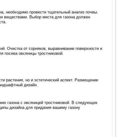
она, необходимо провести тщательный анализ почвы.
ми веществами. Выбор места для газона должен
ста.
й. Очистка от сорняков, выравнивание поверхности и
ля посева овсяницы тростниковой.
ти растения, но и эстетический аспект. Размещение
ландшафтный дизайн.
анию газона с овсяницей тростниковой. В следующих
нципы дизайна для придания вашему газону