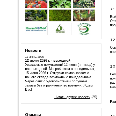
3.1
Выб
Опт
про
3.2
Сем
Новости
опр
11 Июнь, 2026
12 июня 2026 г. - выходной
Уважаемые покупатели! 12 июня (пятница) у
3.3
нас выходной. Мы работаем в понедельник,
15 июня 2026 г. Отгрузки самовывозом с
Рег
нашего склада возможны с понедельника.
поя
Через сайт с удовольствием получаем
рас
заказы без ограничения во времени. Ждем
газ
Вас!
Читать другие новости
(85)
Раз
Отзывы