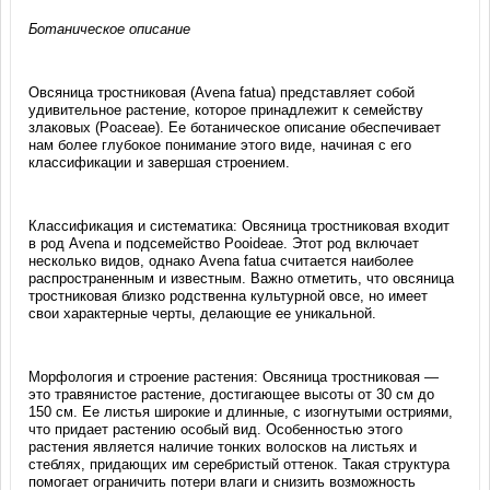
Ботаническое описание
Овсяница тростниковая (Avena fatua) представляет собой
удивительное растение, которое принадлежит к семейству
злаковых (Poaceae). Ее ботаническое описание обеспечивает
нам более глубокое понимание этого виде, начиная с его
классификации и завершая строением.
Классификация и систематика: Овсяница тростниковая входит
в род Avena и подсемейство Pooideae. Этот род включает
несколько видов, однако Avena fatua считается наиболее
распространенным и известным. Важно отметить, что овсяница
тростниковая близко родственна культурной овсе, но имеет
свои характерные черты, делающие ее уникальной.
Морфология и строение растения: Овсяница тростниковая —
это травянистое растение, достигающее высоты от 30 см до
150 см. Ее листья широкие и длинные, с изогнутыми остриями,
что придает растению особый вид. Особенностью этого
растения является наличие тонких волосков на листьях и
стеблях, придающих им серебристый оттенок. Такая структура
помогает ограничить потери влаги и снизить возможность