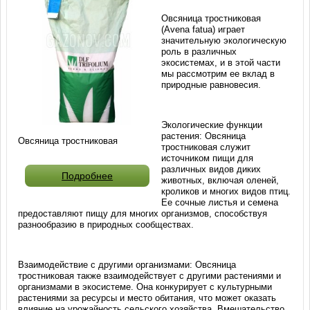
Овсяница тростниковая
(Avena fatua) играет
значительную экологическую
роль в различных
экосистемах, и в этой части
мы рассмотрим ее вклад в
природные равновесия.
Экологические функции
растения: Овсяница
Овсяница тростниковая
тростниковая служит
источником пищи для
различных видов диких
Подробнее
животных, включая оленей,
кроликов и многих видов птиц.
Ее сочные листья и семена
предоставляют пищу для многих организмов, способствуя
разнообразию в природных сообществах.
Взаимодействие с другими организмами: Овсяница
тростниковая также взаимодействует с другими растениями и
организмами в экосистеме. Она конкурирует с культурными
растениями за ресурсы и место обитания, что может оказать
влияние на урожайность сельского хозяйства. Вмешательство