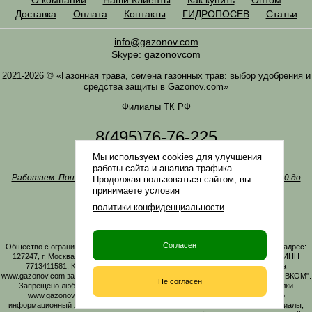
Доставка
Оплата
Контакты
ГИДРОПОСЕВ
Статьи
info@gazonov.com
Skype: gazonovcom
2021-2026 © «Газонная трава, семена газонных трав: выбор удобрения и
средства защиты в Gazonov.com»
Филиалы ТК РФ
8(495)76-76-225
8(985)76-76-335
Мы используем cookies для улучшения
Наша почта
info@gazonov.com
работы сайта и анализа трафика.
Работаем: Понедельник-четверг с 10:00 до 18:00, пятница - с 10:00 до
Продолжая пользоваться сайтом, вы
17:00
принимаете условия
Наши награды и письма
политики конфиденциальности
Политика конфиденциальности
.
Заказать обратный звонок
Согласен
Общество с ограниченной ответственностью «ГАЗОНОВКОМ» Юридический адрес:
127247, г. Москва, Дмитровское ш., д. 100, стр. 2, этаж 01, помещение 3106 ИНН
7713411581, КПП 771301001 ОГРН 1167746161219. Все материалы сайта
www.gazonov.com защищены авторским правом и принадлежат ООО "ГАЗОНОВКОМ".
Не согласен
Запрещено любое копирование материалов сайта без активной гиперссылки
www.gazonov.com. Данный сайт и его содержимое носит исключительно
информационный характер и ни при каких условиях информационные материалы,