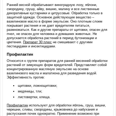
Ранней весной обрабатывают виноградную лозу, яблони,
смородину, грушу, айву, вишню, малину и все лиственные
декоративные кустарники и цитрусовые. Обработка только в
защитной одежде. Основное действующее вещество –
вазелиновое масло в форме эмульсии. Оно плотным слоем
покрывает растения и не дает вредителям питаться,
размножаться. Как и другие препараты от щитовки, опасен для
пчел, не опасен для человека и домашних животных. Не
допускается обработка растений в период бутонизации и
цветения.
Препарат 30 плюс
не смешивают с другими
пестицидами и инсектицидами.
Профилактин
Относится к группе препаратов для ранней весенней обработки
растений от зимующих форм вредителей. Представляет собой
концентрированную масляную эмульсию на основе
вазелинового масла и малатиона для разведения водой.
Эффективность против:
щитовки, ложнощитовки;
медяницы, тли;
листовертки, клеща.
Профилактин
используют для обработки яблонь, груш, вишни,
черешни, сливы, смородины, крыжовника до набухания и
распускания почек однократно. Применение возможно при