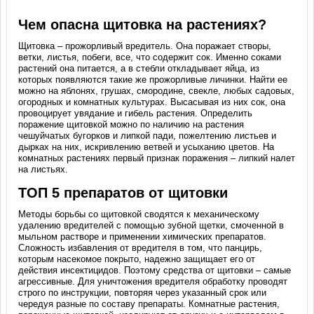
Чем опасна щитовка на растениях?
Щитовка – прожорливый вредитель. Она поражает створы,
ветки, листья, побеги, все, что содержит сок. Именно соками
растений она питается, а в стебли откладывает яйца, из
которых появляются такие же прожорливые личинки. Найти ее
можно на яблонях, грушах, смородине, свекле, любых садовых,
огородных и комнатных культурах. Высасывая из них сок, она
провоцирует увядание и гибель растения. Определить
поражение щитовкой можно по наличию на растения
чешуйчатых бугорков и липкой пади, пожелтению листьев и
дырках на них, искривлению ветвей и усыханию цветов. На
комнатных растениях первый признак поражения – липкий налет
на листьях.
ТОП 5 препаратов от щитовки
Методы борьбы со щитовкой сводятся к механическому
удалению вредителей с помощью зубной щетки, смоченной в
мыльном растворе и применении химических препаратов.
Сложность избавления от вредителя в том, что панцирь,
которым насекомое покрыто, надежно защищает его от
действия инсектицидов. Поэтому средства от щитовки – самые
агрессивные. Для уничтожения вредителя обработку проводят
строго по инструкции, повторяя через указанный срок или
чередуя разные по составу препараты. Комнатные растения,