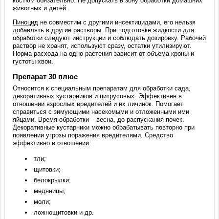
костюм обязательно. Не допускать в зону обработки домашних
животных и детей.
Пиноцид
не совместим с другими инсектицидами, его нельзя
добавлять в другие растворы. При подготовке жидкости для
обработки следуют инструкции и соблюдать дозировку. Рабочий
раствор не хранят, используют сразу, остатки утилизируют.
Норма расхода на одно растения зависит от объема кроны и
густоты хвои.
Препарат 30 плюс
Относится к специальным препаратам для обработки сада,
декоративных кустарников и цитрусовых. Эффективен в
отношении взрослых вредителей и их личинок. Помогает
справиться с зимующими насекомыми и отложенными ими
яйцами. Время обработки – весна, до распускания почек.
Декоративные кустарники можно обрабатывать повторно при
появлении угрозы поражения вредителями. Средство
эффективно в отношении:
тли;
щитовки;
белокрылки;
медяницы;
моли;
ложнощитовки и др.