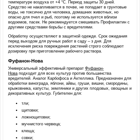
температуре воздуха от +4 °C. Период защиты 30 дней.
Средство не накапливается в почве, не попадает в грунтовые
воды, не токсично для человека, домашних животных, но
опасно для пчел и рыб, поэтому не используется вблизи
водоемов, пасек. Не рекомендуется смешивать Профилактин с
другими средствами борьбы с вредителями.
Обработку осуществляют в защитной одежде. Срок ожидания
перед выходом для ручных работ в саду – з дня. Для
исключения риска повреждения растений строго соблюдают
дозировку при приготовлении рабочего раствора.
Фуфанон-Нова
Универсальный эффективный препарат
Фуфанон-
Нова
подходит для всех культур против большинства
вредителей. Аналог Карбофоса и Актеллика. Предназначен для
обработки винограда, яблони, айвы, груши, вишни, смородины,
крыжовника, капусты, земляники и других плодовых, овощных и
декоративных культур. Губителен для:
тли;
щитовки;
ложнощитовки;
мучнистого червеца;
клеща;
совки;