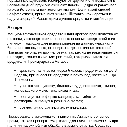
пораженные щитовкой, изолируют от других и с интервалом в
несколько дней вручную очищают побеги, щедро обрабатывая
их хозяйственным или зеленым мылом. Если такой способ
неэффективен, применяют химию. Щитовка: как бороться в
саду и огороде? Рассмотрим лучшие средства и комбинации.
Актара
Мощное эффективное средство швейцарского производства от
щитовки, ложнощитовки и основных опасных вредителей и их
личинок. Подходит для использования на дачных участках и
большинства садовых, огородных и декоративных растений.
Препарат не опасен для человека, так как яд не накапливается
в плодах, только в листьях растений, которыми питаются
вредители. Преимущества
Актары
:
действие начинается через 6 часов, продолжается до 3
недель, при внесении средства в почву под растения – до
1,5 месяца;
уничтожает щитовку, белокрылку, долгоносика, трипса,
колорадского жука, тлю, цикад и др.;
реализуется в форме концентрата, таблеток,
растворимых гранул в разных объемах;
совместима с другими инсектицидами.
Производитель рекомендует применять Актару в вечернее
время, так как препарат смертелен для пчел, не применять при
наличии пасеки вблизи обрабатываемого участка. Средству