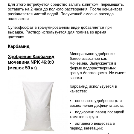
Для этого потребуется средство залить кипятком, перемешать,
оставить на 2 часа до полного растворения. После концентрат
разбавляется чистой водой. Полученной смесью рассада
поливается.
Суперфосфат в гранулированном виде добавляется при
высадке. Раствор используется для полива во время
цветения.
Карбамид
Минеральное удобрение
Удобрение Карбамид
более известное как
мочевина NPK 46:0:0
мочевина. Выпускается в
(мешок 50 кг)
форме водорастворимых
гранул белого цвета. Не имеет
запаха.
Карбамид используется в
качестве:
основного удобрения для
восполнения дефицита азота;
подкормки перед посадкой
томатов в грунт;
активного вещества в
период вегетации;