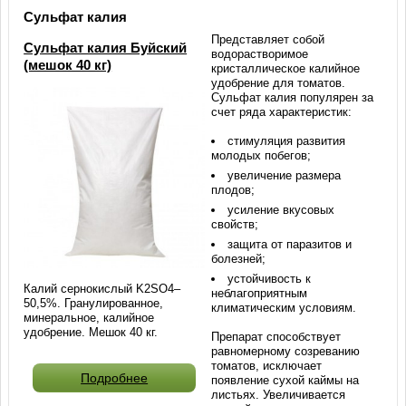
Сульфат калия
Представляет собой
Сульфат калия Буйский
водорастворимое
(мешок 40 кг)
кристаллическое калийное
удобрение для томатов.
Сульфат калия популярен за
счет ряда характеристик:
стимуляция развития
молодых побегов;
увеличение размера
плодов;
усиление вкусовых
свойств;
защита от паразитов и
болезней;
устойчивость к
Калий сернокислый K2SO4–
неблагоприятным
50,5%. Гранулированное,
климатическим условиям.
минеральное, калийное
удобрение. Мешок 40 кг.
Препарат способствует
равномерному созреванию
томатов, исключает
Подробнее
появление сухой каймы на
листьях. Увеличивается