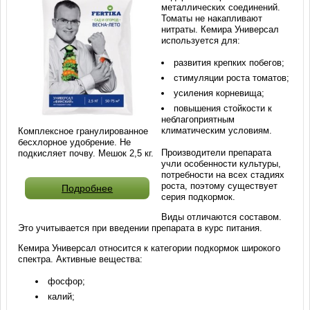
металлических соединений.
Томаты не накапливают
нитраты. Кемира Универсал
используется для:
развития крепких побегов;
стимуляции роста томатов;
усиления корневища;
повышения стойкости к
неблагоприятным
климатическим условиям.
Комплексное гранулированное
бесхлорное удобрение. Не
Производители препарата
подкисляет почву. Мешок 2,5 кг.
учли особенности культуры,
потребности на всех стадиях
роста, поэтому существует
Подробнее
серия подкормок.
Виды отличаются составом.
Это учитывается при введении препарата в курс питания.
Кемира Универсал относится к категории подкормок широкого
спектра. Активные вещества:
фосфор;
калий;