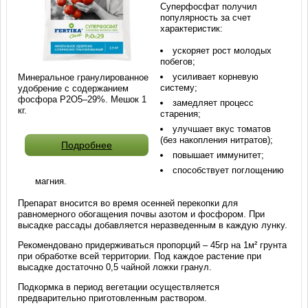
Суперфосфат получил
популярность за счет
характеристик:
ускоряет рост молодых
побегов;
усиливает корневую
Минеральное гранулированное
систему;
удобрение с содержанием
фосфора P2O5–29%. Мешок 1
замедляет процесс
кг.
старения;
улучшает вкус томатов
(без накопления нитратов);
Подробнее
повышает иммунитет;
способствует поглощению
магния.
Препарат вносится во время осенней перекопки для
равномерного обогащения почвы азотом и фосфором. При
высадке рассады добавляется неразведенным в каждую лунку.
Рекомендовано придерживаться пропорций – 45гр на 1м² грунта
при обработке всей территории. Под каждое растение при
высадке достаточно 0,5 чайной ложки гранул.
Подкормка в период вегетации осуществляется
предварительно приготовленным раствором.