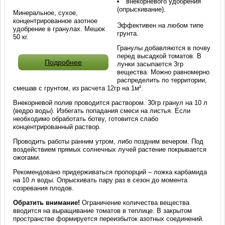
внекорневого удобрения
(опрыскивание).
Минеральное, сухое,
концентрированное азотное
Эффективен на любом типе
удобрение в гранулах. Мешок
грунта.
50 кг.
Гранулы добавляются в почву
перед высадкой томатов. В
Подробнее
лунки засыпается 3гр
вещества. Можно равномерно
распределить по территории,
смешав с грунтом, из расчета 12гр на 1м².
Внекорневой полив проводится раствором. 30гр гранул на 10 л
(ведро воды). Избегать попадания смеси на листья. Если
необходимо обработать ботву, готовится слабо
концентрированный раствор.
Проводить работы ранним утром, либо поздним вечером. Под
воздействием прямых солнечных лучей растение покрывается
ожогами.
Рекомендовано придерживаться пропорций – ложка карбамида
на 10 л воды. Опрыскивать пару раз в сезон до момента
созревания плодов.
Обратить внимание!
Ограничение количества вещества
вводится на выращивание томатов в теплице. В закрытом
пространстве формируется переизбыток азотных соединений.