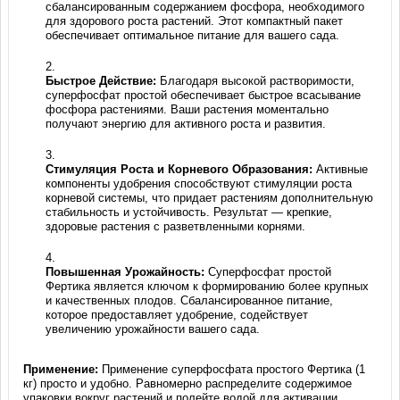
сбалансированным содержанием фосфора, необходимого
для здорового роста растений. Этот компактный пакет
обеспечивает оптимальное питание для вашего сада.
Быстрое Действие:
Благодаря высокой растворимости,
суперфосфат простой обеспечивает быстрое всасывание
фосфора растениями. Ваши растения моментально
получают энергию для активного роста и развития.
Стимуляция Роста и Корневого Образования:
Активные
компоненты удобрения способствуют стимуляции роста
корневой системы, что придает растениям дополнительную
стабильность и устойчивость. Результат — крепкие,
здоровые растения с разветвленными корнями.
Повышенная Урожайность:
Суперфосфат простой
Фертика является ключом к формированию более крупных
и качественных плодов. Сбалансированное питание,
которое предоставляет удобрение, содействует
увеличению урожайности вашего сада.
Применение:
Применение суперфосфата простого Фертика (1
кг) просто и удобно. Равномерно распределите содержимое
упаковки вокруг растений и полейте водой для активации.