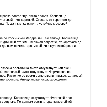
 окраска влагалища листа слабая. Корневище
Флаговый лист короткий. Стебель от короткого до
на. По данным заявителя, устойчив к розовой
ва по Российской Федерации. Гексаплоид. Корневище
й длинный стебель, включая соцветие, от короткого до
 данным оригинатора, устойчив к мучнистой росе и
окраска влагалища листа отсутствует или очень
ый, беловатый налет отсутствует. Формирование
днее. Растение во время выметывания низкое, флаговый
ие короткие. Антоциановая окраска соцветия
ксаплоид. Корневище отсутствует. Флаговый лист
о среднего. По данным оригинатора, зимостойкий,