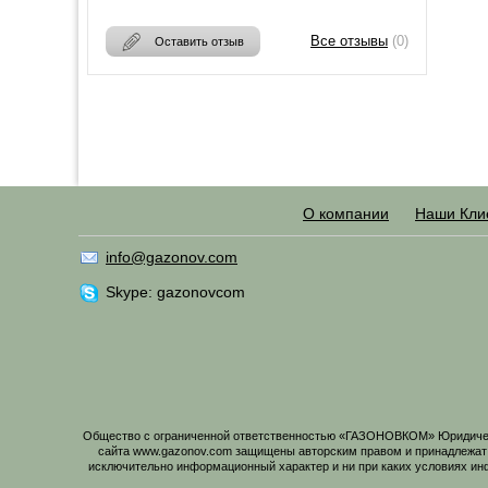
Все отзывы
(0)
Оставить отзыв
О компании
Наши Кли
info@gazonov.com
Skype: gazonovcom
Общество с ограниченной ответственностью «ГАЗОНОВКОМ» Юридический
сайта www.gazonov.com защищены авторским правом и принадлежат
исключительно информационный характер и ни при каких условиях ин