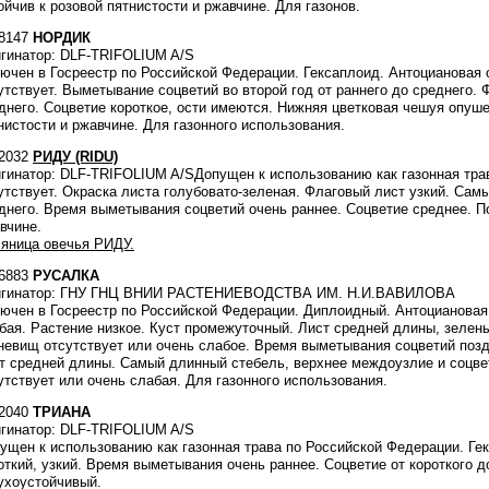
ойчив к розовой пятнистости и ржавчине. Для газонов.
8147
НОРДИК
гинатор: DLF-TRIFOLIUM A/S
ючен в Госреестр по Российской Федерации. Гексаплоид. Антоциановая
утствует. Выметывание соцветий во второй год от раннего до среднего. 
днего. Соцветие короткое, ости имеются. Нижняя цветковая чешуя опуше
нистости и ржавчине. Для газонного использования.
2032
РИДУ (RIDU)
гинатор: DLF-TRIFOLIUM A/SДопущен к использованию как газонная тра
утствует. Окраска листа голубовато-зеленая. Флаговый лист узкий. Самы
днего. Время выметывания соцветий очень раннее. Соцветие среднее. По
вчине.
яница овечья РИДУ.
6883
РУСАЛКА
игинатор: ГНУ ГНЦ ВНИИ РАСТЕНИЕВОДСТВА ИМ. Н.И.ВАВИЛОВА
ючен в Госреестр по Российской Федерации. Диплоидный. Антоциановая 
бая. Растение низкое. Куст промежуточный. Лист средней длины, зелен
невищ отсутствует или очень слабое. Время выметывания соцветий поз
т средней длины. Самый длинный стебель, верхнее междоузлие и соцвет
утствует или очень слабая. Для газонного использования.
2040
ТРИАНА
гинатор: DLF-TRIFOLIUM A/S
ущен к использованию как газонная трава по Российской Федерации. Ге
откий, узкий. Время выметывания очень раннее. Соцветие от короткого д
ухоустойчивый.