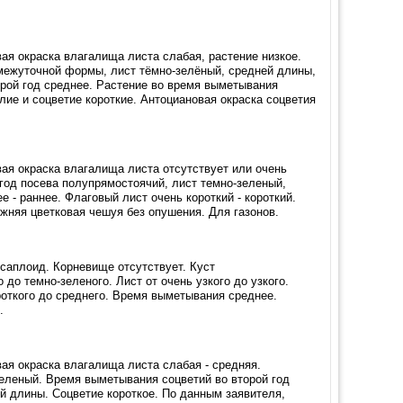
ая окраска влагалища листа слабая, растение низкое.
омежуточной формы, лист тёмно-зелёный, средней длины,
орой год среднее. Растение во время выметывания
ие и соцветие короткие. Антоциановая окраска соцветия
ая окраска влагалища листа отсутствует или очень
год посева полупрямостоячий, лист темно-зеленый,
е - раннее. Флаговый лист очень короткий - короткий.
ижняя цветковая чешуя без опушения. Для газонов.
ксаплоид. Корневище отсутствует. Куст
до темно-зеленого. Лист от очень узкого до узкого.
роткого до среднего. Время выметывания среднее.
.
ая окраска влагалища листа слабая - средняя.
еленый. Время выметывания соцветий во второй год
ей длины. Соцветие короткое. По данным заявителя,