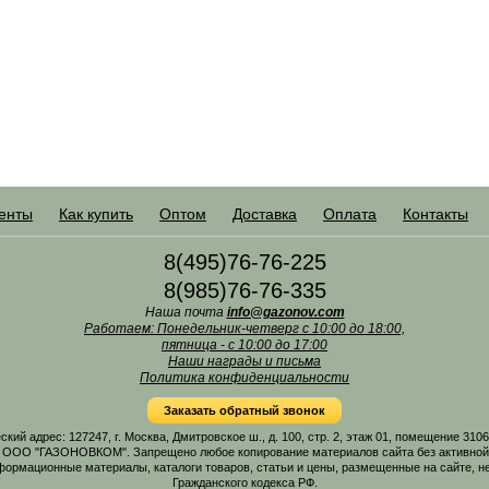
енты
Как купить
Оптом
Доставка
Оплата
Контакты
8(495)76-76-225
8(985)76-76-335
Наша почта
info@gazonov.com
Работаем: Понедельник-четверг с 10:00 до 18:00,
пятница - с 10:00 до 17:00
Наши награды и письма
Политика конфиденциальности
Заказать обратный звонок
 адрес: 127247, г. Москва, Дмитровское ш., д. 100, стр. 2, этаж 01, помещение 31
 ООО "ГАЗОНОВКОМ". Запрещено любое копирование материалов сайта без активной г
формационные материалы, каталоги товаров, статьи и цены, размещенные на сайте, н
Гражданского кодекса РФ.