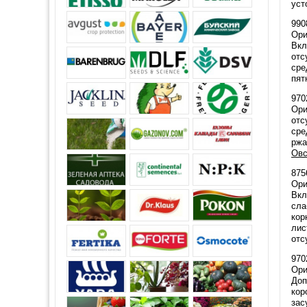
уст
990
Ори
Вкл
отс
сре
пят
970
Ори
отс
сре
ржа
Овс
875
Ор
Вкл
сла
кор
лис
отс
970
Ори
Доп
кор
зас