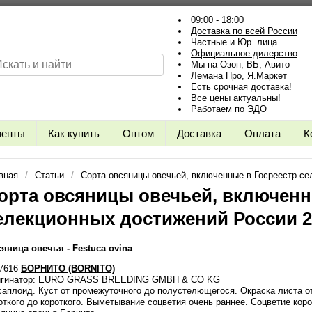
09:00 - 18:00
Доставка по всей России
Частные и Юр. лица
Официальное дилерство
Мы на Озон, ВБ, Авито
Лемана Про, Я.Маркет
Есть срочная доставка!
Все цены актуальны!
Работаем по ЭДО
иенты
Как купить
Оптом
Доставка
Оплата
К
вная
Статьи
Сорта овсяницы овечьей, включенные в Госреестр се
орта овсяницы овечьей, включенн
елекционных достижений России 2
яница овечья - Festuca ovina
7616
БОРНИТО (BORNITO)
игинатор: EURO GRASS BREEDING GMBH & CO KG
саплоид. Куст от промежуточного до полустелющегося. Окраска листа от
откого до короткого. Выметывание соцветия очень раннее. Соцветие коро