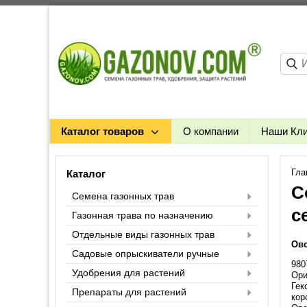
Каталог товаров
О компании
Наши Кл
Гла
Каталог
С
Семена газонных трав
с
Газонная трава по назначению
Отдельные виды газонных трав
Овс
Садовые опрыскиватели ручные
980
Удобрения для растений
Ор
Гек
Препараты для растений
кор