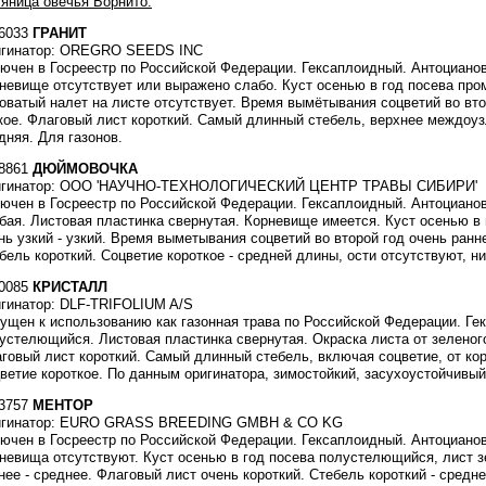
яница овечья Борнито.
6033
ГРАНИТ
гинатор: OREGRO SEEDS INC
ючен в Госреестр по Российской Федерации. Гексаплоидный. Антоцианов
невище отсутствует или выражено слабо. Куст осенью в год посева пр
оватый налет на листе отсутствует. Время вымётывания соцветий во вт
кое. Флаговый лист короткий. Самый длинный стебель, верхнее междоузл
дняя. Для газонов.
8861
ДЮЙМОВОЧКА
игинатор: ООО 'НАУЧНО-ТЕХНОЛОГИЧЕСКИЙ ЦЕНТР ТРАВЫ СИБИРИ'
ючен в Госреестр по Российской Федерации. Гексаплоидный. Антоцианов
бая. Листовая пластинка свернутая. Корневище имеется. Куст осенью в 
нь узкий - узкий. Время выметывания соцветий во второй год очень ранне
бель короткий. Соцветие короткое - средней длины, ости отсутствуют, н
0085
КРИСТАЛЛ
гинатор: DLF-TRIFOLIUM A/S
ущен к использованию как газонная трава по Российской Федерации. Ге
устелющийся. Листовая пластинка свернутая. Окраска листа от зеленого 
говый лист короткий. Самый длинный стебель, включая соцветие, от ко
ветие короткое. По данным оригинатора, зимостойкий, засухоустойчивый
3757
МЕНТОР
игинатор: EURO GRASS BREEDING GMBH & CO KG
ючен в Госреестр по Российской Федерации. Гексаплоидный. Антоцианов
невища отсутствуют. Куст осенью в год посева полустелющийся, лист з
нее - среднее. Флаговый лист очень короткий. Стебель короткий - средн