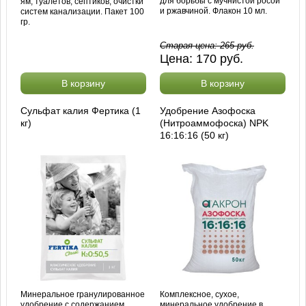
для борьбы с мучнистой росой
ям, туалетов, септиков, очистки
и ржавчиной. Флакон 10 мл.
систем канализации. Пакет 100
гр.
Старая цена:
265
руб.
Цена:
170
руб.
В корзину
В корзину
Сульфат калия Фертика (1
Удобрение Азофоска
кг)
(Нитроаммофоска) NPK
16:16:16 (50 кг)
Минеральное гранулированное
Комплексное, сухое,
удобрение с содержанием
минеральное удобрение в