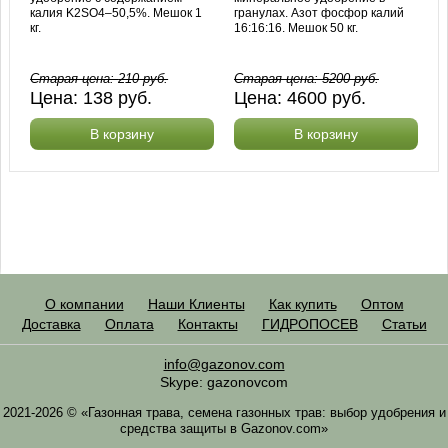
калия K2SO4–50,5%. Мешок 1
гранулах. Азот фосфор калий
кг.
16:16:16. Мешок 50 кг.
Старая цена:
210
руб.
Старая цена:
5200
руб.
Цена:
138
руб.
Цена:
4600
руб.
В корзину
В корзину
О компании
Наши Клиенты
Как купить
Оптом
Доставка
Оплата
Контакты
ГИДРОПОСЕВ
Статьи
info@gazonov.com
Skype: gazonovcom
2021-2026 © «Газонная трава, семена газонных трав: выбор удобрения и
средства защиты в Gazonov.com»