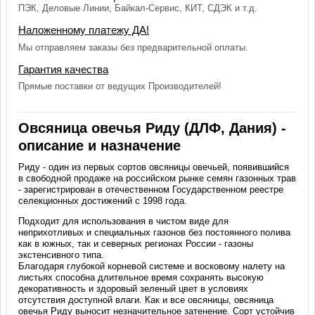
ПЭК, Деловые Линии, Байкал-Сервис, КИТ, СДЭК и т.д.
Наложенному платежу ДА!
Мы отправляем заказы без предварительной оплаты.
Гарантия качества
Прямые поставки от ведущих Производителей!
Овсяница овечья Риду (ДЛФ, Дания) -
описание и назначение
Риду - один из первых сортов овсяницы овечьей, появившийся
в свободной продаже на российском рынке семян газонных трав
- зарегистрирован в отечественном Государственном реестре
селекционных достижений с 1998 года.
Подходит для использования в чистом виде для
неприхотливых и специальных газонов без постоянного полива
как в южных, так и северных регионах России - газоны
экстенсивного типа.
Благодаря глубокой корневой системе и восковому налету на
листьях способна длительное время сохранять высокую
декоративность и здоровый зеленый цвет в условиях
отсутствия доступной влаги. Как и все овсяницы, овсяница
овечья Риду выносит незначительное затенение. Сорт устойчив