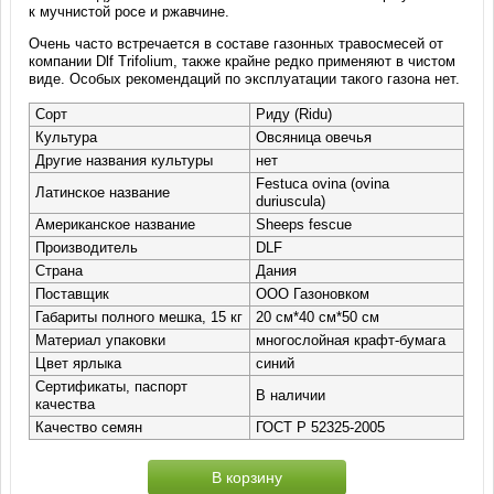
к мучнистой росе и ржавчине.
Очень часто встречается в составе газонных травосмесей от
компании Dlf Trifolium, также крайне редко применяют в чистом
виде. Особых рекомендаций по эксплуатации такого газона нет.
Сорт
Риду (Ridu)
Культура
Овсяница овечья
Другие названия культуры
нет
Festuca ovina (ovina
Латинское название
duriuscula)
Американское название
Sheeps fescue
Производитель
DLF
Страна
Дания
Поставщик
ООО Газоновком
Габариты полного мешка, 15 кг
20 см*40 см*50 см
Материал упаковки
многослойная крафт-бумага
Цвет ярлыка
синий
Сертификаты, паспорт
В наличии
качества
Качество семян
ГОСТ Р 52325-2005
В корзину