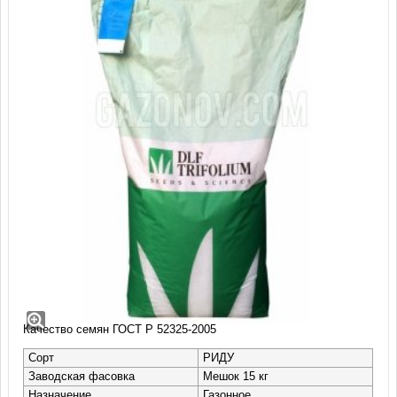
Овсяница овечья Риду (15 кг)
Овсяница овечья (Festuca ovina)
Производство: DLF (Дания)
Норма расхода: 3 кг семян на 100 кв.м.
Качество семян ГОСТ Р 52325-2005
Сорт
РИДУ
Заводская фасовка
Мешок 15 кг
Назначение
Газонное