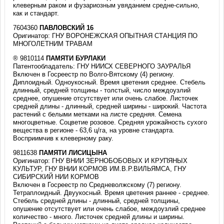
клеверным раком и фузариозным увяданием средне-сильно,
как и стандарт.
7604360
ПАВЛОВСКИЙ 16
Оригинатор: ГНУ ВОРОНЕЖСКАЯ ОПЫТНАЯ СТАНЦИЯ ПО
МНОГОЛЕТНИМ ТРАВАМ
® 9810114
ПАМЯТИ БУРЛАКИ
Патентообладатель: ГНУ НИИСХ СЕВЕРНОГО ЗАУРАЛЬЯ
Включен в Госреестр по Волго-Вятскому (4) региону.
Диплоидный. Одноукосный. Время цветения среднее. Стебель
длинный, средней толщины - толстый, число междоузлий
среднее, опушение отсутствует или очень слабое. Листочек
средней длины - длинный, средней ширины - широкий. Частота
растений с белыми метками на листе средняя. Семена
многоцветные. Соцветие розовое. Средняя урожайность сухого
вещества в регионе - 63,6 ц/га, на уровне стандарта.
Восприимчив к клеверному раку.
9811638
ПАМЯТИ ЛИСИЦЫНА
Оригинатор: ГНУ ВНИИ ЗЕРНОБОБОВЫХ И КРУПЯНЫХ
КУЛЬТУР, ГНУ ВНИИ КОРМОВ ИМ.В.Р.ВИЛЬЯМСА, ГНУ
СИБИРСКИЙ НИИ КОРМОВ
Включен в Госреестр по Средневолжскому (7) региону.
Тетраплоидный. Двуукосный. Время цветения раннее - среднее.
Стебель средней длины - длинный, средней толщины,
опушение отсутствует или очень слабое, междоузлий среднее
количество - много. Листочек средней длины и ширины.