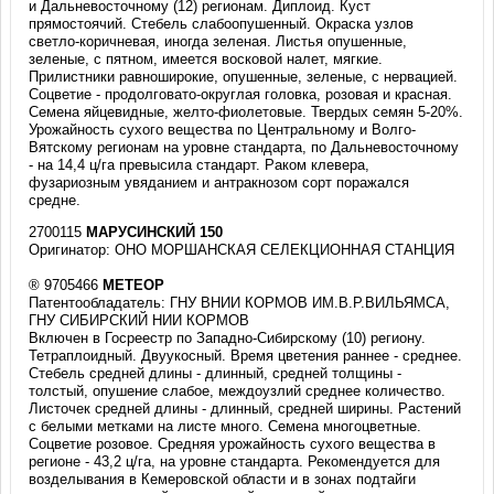
и Дальневосточному (12) регионам. Диплоид. Куст
прямостоячий. Стебель слабоопушенный. Окраска узлов
светло-коричневая, иногда зеленая. Листья опушенные,
зеленые, с пятном, имеется восковой налет, мягкие.
Прилистники равноширокие, опушенные, зеленые, с нервацией.
Соцветие - продолговато-округлая головка, розовая и красная.
Семена яйцевидные, желто-фиолетовые. Твердых семян 5-20%.
Урожайность сухого вещества по Центральному и Волго-
Вятскому регионам на уровне стандарта, по Дальневосточному
- на 14,4 ц/га превысила стандарт. Раком клевера,
фузариозным увяданием и антракнозом сорт поражался
средне.
2700115
МАРУСИНСКИЙ 150
Оригинатор: ОНО МОРШАНСКАЯ СЕЛЕКЦИОННАЯ СТАНЦИЯ
® 9705466
МЕТЕОР
Патентообладатель: ГНУ ВНИИ КОРМОВ ИМ.В.Р.ВИЛЬЯМСА,
ГНУ СИБИРСКИЙ НИИ КОРМОВ
Включен в Госреестр по Западно-Сибирскому (10) региону.
Тетраплоидный. Двуукосный. Время цветения раннее - среднее.
Стебель средней длины - длинный, средней толщины -
толстый, опушение слабое, междоузлий среднее количество.
Листочек средней длины - длинный, средней ширины. Растений
с белыми метками на листе много. Семена многоцветные.
Соцветие розовое. Средняя урожайность сухого вещества в
регионе - 43,2 ц/га, на уровне стандарта. Рекомендуется для
возделывания в Кемеровской области и в зонах подтайги