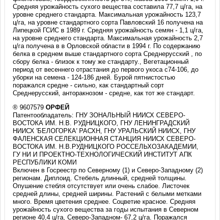
Средняя урожайность сухого вещества составила 77,7 ц/га, на
уровне среднего стандарта. Максимальная урожайность 123,7
ц/га, на уровне стандартного сорта Павловский 16 получена на
Липецкой ГСИС в 1989 г. Средняя урожайность семян - 1,1 ц/га,
на уровне среднего стандарта. Максимальная урожайность 2,7
ц/га получена в в Орловской области в 1994 г. По содержанию
белка в среднем выше стандартного сорта Среднерусский , по
сбору белка - близок к тому же стандарту., Вегетационный
период от весеннего отрастания до первого укоса с74-106, до
уборки на семена - 124-186 дней. Бурой пятнистостью
поражался средне - сильно, как стандартный сорт
Среднерусский, анторакнозом - средне, как тот же стандарт.
® 9607579
ОРФЕЙ
Патентообладатель: ГНУ ЗОНАЛЬНЫЙ НИИСХ СЕВЕРО-
ВОСТОКА ИМ. Н.В. РУДНИЦКОГО, ГНУ ЛЕНИНГРАДСКИЙ
НИИСХ 'БЕЛОГОРКА' РАСХН, ГНУ УРАЛЬСКИЙ НИИСХ, ГНУ
ФАЛЕНСКАЯ СЕЛЕКЦИОННАЯ СТАНЦИЯ НИИСХ СЕВЕРО-
ВОСТОКА ИМ. Н.В.РУДНИЦКОГО РОССЕЛЬХОЗАКАДЕМИИ,
ГУ НИ И ПРОЕКТНО-ТЕХНОЛОГИЧЕСКИЙ ИНСТИТУТ АПК
РЕСПУБЛИКИ КОМИ
Включен в Госреестр по Северному (1) и Северо-Западному (2)
регионам. Диплоид. Стебель длинный, средней толщины.
Опушение стебля отсутствует или очень слабое. Листочек
средней длины, средней ширины. Растений с белыми метками
много. Время цветения среднее. Соцветие красное. Средняя
урожайность сухого вещества за годы испытания в Северном
регионе 40,4 ц/га, Северо-Западном- 67,2 ц/га. Поражался