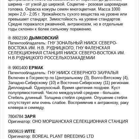
ширина - от узкой до широкой. Соцветие - розовая шаровидная
головка. Окраска кожуры семян многоцветная. Масса 1000
зерен 2,0 - 2,05 г. Урожайность сухого вещества на уровне или
превышает стандарт. Зимостойкость на уровне стандартов
Средне поражался ржавчиной, антракнозом, но в отдельные
годы склонен к более сильному поражению.
® 8802190
ДЫМКОВСКИЙ
Патентообладатель: ГНУ ЗОНАЛЬНЫЙ НИИСХ СЕВЕРО-
ВОСТОКА ИМ. Н.В. РУДНИЦКОГО, ГНУ ФАЛЕНСКАЯ
СЕЛЕКЦИОННАЯ СТАНЦИЯ НИИСХ СЕВЕРО-ВОСТОКА ИМ.
Н.В.РУДНИЦКОГО РОССЕЛЬХОЗАКАДЕМИИ
® 9901400
ЕРМАК
Патентообладатель: ГНУ НИИСХ СЕВЕРНОГО ЗАУРАЛЬЯ
Включен в Госреестр по Центральному (3), Волго-Вятскому (4),
Западно-Сибирскому (10) и Восточно-Сибирскому (11) регионам.
Диплоидный. Одноукосный. Время цветения позднее. Куст
полупрямостоячий. Число междоузлий среднее - большое.
Стебель длинный. Толщина стебля средняя. Опушение стебля
отсутствует или очень слабое. Восприимчив к антракнозу, раку
клевера и семяеду.
7804784
ЗАРЯ
Оригинатор: ОНО МОРШАНСКАЯ СЕЛЕКЦИОННАЯ СТАНЦИЯ
9809619
ИЛТЕ
Оригинатор: BOREAL PLANT BREEDING LTD