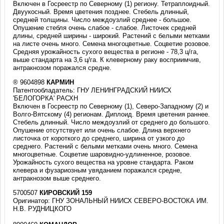
Включен в Госреестр по Северному (1) региону. Тетраплоидный.
Двуукосный. Время цветения позднее. Стебель длинный,
средней толщины. Число междоузлий среднее - большое.
Опушение стебля очень слабое - слабое. Листочек средней
длины, средней ширины - широкий. Растений с белыми метками
на листе очень много. Семена многоцветные. Соцветие розовое.
Средняя урожайность сухого вещества в регионе - 78,3 ц/га,
выше стандарта на 3,6 ц/га. К клеверному раку восприимчив,
антракнозом поражался средне.
® 9604898
КАРМИН
Патентообладатель: ГНУ ЛЕНИНГРАДСКИЙ НИИСХ
'БЕЛОГОРКА' РАСХН
Включен в Госреестр по Северному (1), Северо-Западному (2) и
Волго-Вятскому (4) регионам. Диплоид. Время цветения раннее.
Стебель длинный. Число междоузлий от среднего до большого.
Опушение отсутствует или очень слабое. Длина верхнего
листочка от короткого до среднего, ширина от узкого до
среднего. Растений с белыми метками очень много. Семена
многоцветные. Соцветие шаровидно-удлиненное, розовое.
Урожайность сухого вещества на уровне стандарта. Раком
клевера и фузариозным увяданием поражался средне,
антракнозом выше среднего.
5700507
КИРОВСКИЙ 159
Оригинатор: ГНУ ЗОНАЛЬНЫЙ НИИСХ СЕВЕРО-ВОСТОКА ИМ.
Н.В. РУДНИЦКОГО