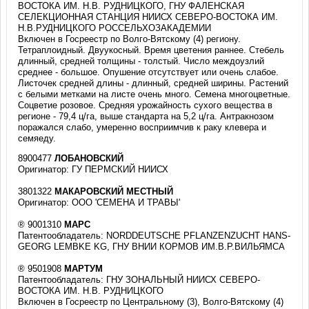
ВОСТОКА ИМ. Н.В. РУДНИЦКОГО, ГНУ ФАЛЕНСКАЯ
СЕЛЕКЦИОННАЯ СТАНЦИЯ НИИСХ СЕВЕРО-ВОСТОКА ИМ.
Н.В.РУДНИЦКОГО РОССЕЛЬХОЗАКАДЕМИИ
Включен в Госреестр по Волго-Вятскому (4) региону.
Тетраплоидный. Двуукосный. Время цветения раннее. Стебель
длинный, средней толщины - толстый. Число междоузлий
среднее - большое. Опушение отсутствует или очень слабое.
Листочек средней длины - длинный, средней ширины. Растений
с белыми метками на листе очень много. Семена многоцветные.
Соцветие розовое. Средняя урожайность сухого вещества в
регионе - 79,4 ц/га, выше стандарта на 5,2 ц/га. Антракнозом
поражался слабо, умеренно восприимчив к раку клевера и
семяеду.
8900477
ЛОБАНОВСКИЙ
Оригинатор: ГУ ПЕРМСКИЙ НИИСХ
3801322
МАКАРОВСКИЙ МЕСТНЫЙ
Оригинатор: ООО 'СЕМЕНА И ТРАВЫ'
® 9001310
МАРС
Патентообладатель: NORDDEUTSCHE PFLANZENZUCHT HANS-
GEORG LEMBKE KG, ГНУ ВНИИ КОРМОВ ИМ.В.Р.ВИЛЬЯМСА
® 9501908
МАРТУМ
Патентообладатель: ГНУ ЗОНАЛЬНЫЙ НИИСХ СЕВЕРО-
ВОСТОКА ИМ. Н.В. РУДНИЦКОГО
Включен в Госреестр по Центральному (3), Волго-Вятскому (4)