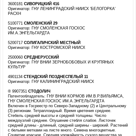
3600181
СИВОРИЦКИЙ 416
Оригинатор: ГНУ ЛЕНИНГРАДСКИЙ НИИСХ 'БЕЛОГОРКА'
РАСХН
5100771
СМОЛЕНСКИЙ 29
Оригинатор: ГНУ СМОЛЕНСКАЯ ГОСХОС
ИМ.А.ЭНГЕЛЬГАРДТА
5200717
СОЛИГАЛИЧСКИЙ МЕСТНЫЙ
Оригинатор: ГНУ КОСТРОМСКОЙ НИИСХ
2500060
СРЕДНЕРУССКИЙ
Оригинатор: ГНУ ВНИИ ЗЕРНОБОБОВЫХ И КРУПЯНЫХ
КУЛЬТУР
4901134
СТЕНДСКИЙ ПОЗДНЕСПЕЛЫЙ 11
Оригинатор: ГНУ КАЛИНИНГРАДСКИЙ НИИСХ
® 9907351
СТОДОЛИЧ
Патентообладатель: ГНУ ВНИИ КОРМОВ ИМ.В.Р.ВИЛЬЯМСА,
ГНУ СМОЛЕНСКАЯ ГОСХОС ИМ.А.ЭНГЕЛЬГАРДТА
Включен в Госреестр по Северо-Западному (2) и Центральному
(3) регионам. Тетраплоидный. Время цветения среднее.
Стебель средней высоты и средней толщины. Число
междоузлий среднее. Опушение стебля слабое. Листочек
средней длины - длинный, средней ширины - широкий. Растений
с белыми метками на листе много. Семена многоцветные.
Соцветие красное. Средняя урожайность сухого вещества за