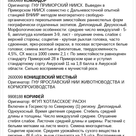
8900469
КОМАНДОР
Оригинатор: ГНУ ПРИМОРСКИЙ НИИСХ. Выведен в
Приморском НИИСХ совместно с Дальневосточной опытной
станцией ВНИИР методом многократного свободно-
органического переопыления зимостойких раннеспелых форм
географически отдаленных экотипов. Диплоидный. Двуукосный.
Морфологические особенности: среднее число междоузлий - 5-
6, амплитуда колебания 3-9, лист - опушение очень слабое с
верхней стороны; соцветие - крупная рыхлая головка, часто
сдвоенная, ярко-розовой окраски, в посевах встречаются белые
головки; семена желтые и фиолетовые, твердосемянность
4,5%, СХ масса 1000 семян 2,1 г. По зимостойкости равноценен
стандарту Приморский 28 в Приморском крае и уступил
стандартному сорту Амурский 11 на 1,8 балла в Амурской
области. Сильно восприимчив к мучнистой росе.
2600099
КОНИЩЕВСКИЙ МЕСТНЫЙ
Оригинатор: ГНУ ЯРОСЛАВСКИЙ НИИ ЖИВОТНОВОДСТВА И
КОРМОПРОИЗВОДСТВА
9908188
КОРИФЕЙ
Оригинатор: ФГУП 'КОТЛАССКОЕ' РАСХН
Включен в Госреестр по Северному (1) региону. Диплоидный.
Одноукосный. Время цветения среднее. Стебель средней
длины и толщины. Число междоузлий среднее. Опушение
стебля слабое. Листочек средней длины и ширины. Растений с
белыми метками на листе много. Семена многоцветные.
Соцветие красное. Средняя урожайность сухого вещества в
регионе - 46,6 ц/га, выше стандарта на 2,5 ц/га. Восприимчив к