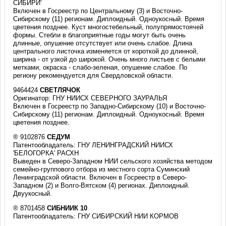
СИБИРИ'
Включен в Госреестр по Центральному (3) и Восточно-
Сибирскому (11) регионам. Диплоидный. Одноукосный. Время
цветения позднее. Куст многостебельный, полупрямостоячей
формы. Стебли в благоприятные годы могут быть очень
длинные, опушение отсутствует или очень слабое. Длина
центрального листочка изменяется от короткой до длинной,
ширина - от узкой до широкой. Очень много листьев с белыми
метками, окраска - слабо-зеленая, опушение слабое. По
региону рекомендуется для Свердловской области.
9464424
СВЕТЛЯЧОК
Оригинатор: ГНУ НИИСХ СЕВЕРНОГО ЗАУРАЛЬЯ
Включен в Госреестр по Западно-Сибирскому (10) и Восточно-
Сибирскому (11) регионам. Диплоидный. Одноукосный. Время
цветения позднее.
® 9102876
СЕДУМ
Патентообладатель: ГНУ ЛЕНИНГРАДСКИЙ НИИСХ
'БЕЛОГОРКА' РАСХН
Выведен в Северо-Западном НИИ сельского хозяйства методом
семейно-группового отбора из местного сорта Суминский
Ленинградской области. Включен в Госреестр в Северо-
Западном (2) и Волго-Вятском (4) регионах. Диплоидный.
Двуукосный.
® 8701458
СИБНИИК 10
Патентообладатель: ГНУ СИБИРСКИЙ НИИ КОРМОВ