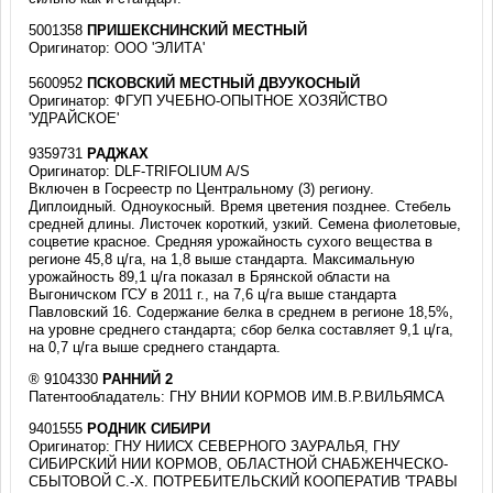
5001358
ПРИШЕКСНИНСКИЙ МЕСТНЫЙ
Оригинатор: ООО 'ЭЛИТА'
5600952
ПСКОВСКИЙ МЕСТНЫЙ ДВУУКОСНЫЙ
Оригинатор: ФГУП УЧЕБНО-ОПЫТНОЕ ХОЗЯЙСТВО
'УДРАЙСКОЕ'
9359731
РАДЖАХ
Оригинатор: DLF-TRIFOLIUM A/S
Включен в Госреестр по Центральному (3) региону.
Диплоидный. Одноукосный. Время цветения позднее. Стебель
средней длины. Листочек короткий, узкий. Семена фиолетовые,
соцветие красное. Средняя урожайность сухого вещества в
регионе 45,8 ц/га, на 1,8 выше стандарта. Максимальную
урожайность 89,1 ц/га показал в Брянской области на
Выгоничском ГСУ в 2011 г., на 7,6 ц/га выше стандарта
Павловский 16. Содержание белка в среднем в регионе 18,5%,
на уровне среднего стандарта; сбор белка составляет 9,1 ц/га,
на 0,7 ц/га выше среднего стандарта.
® 9104330
РАННИЙ 2
Патентообладатель: ГНУ ВНИИ КОРМОВ ИМ.В.Р.ВИЛЬЯМСА
9401555
РОДНИК СИБИРИ
Оригинатор: ГНУ НИИСХ СЕВЕРНОГО ЗАУРАЛЬЯ, ГНУ
СИБИРСКИЙ НИИ КОРМОВ, ОБЛАСТНОЙ СНАБЖЕНЧЕСКО-
СБЫТОВОЙ С.-Х. ПОТРЕБИТЕЛЬСКИЙ КООПЕРАТИВ 'ТРАВЫ