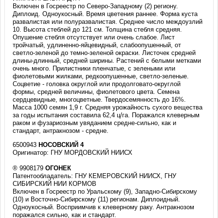
Включен в Госреестр по Северо-Западному (2) региону.
Диплоид. Одноукосный. Время цветения раннее. Форма куста
развалистая или полуразвалистая. Среднее число междоузлий
10. Высота стеблей до 121 см. Толщина стебля средняя.
Опушение стебля отсутствует или очень слабое. Лист
тройчатый, удлиненно-яйцевидный, слабоопушенный, от
светло-зеленой до темно-зеленой окраски. Листочек средней
длины-длинный, средней ширины. Растений с белыми метками
очень много. Прилистники пленчатые, с зелеными или
фиолетовыми жилками, редкоопушенные, светло-зеленые.
Соцветие - головка округлой или продолговато-округлой
формы, средней величины, фиолетового цвета. Семена
сердцевидные, многоцветные. Твердосемянность до 16%.
Масса 1000 семян 1,9 г. Средняя урожайность сухого вещества
за годы испытания составила 62,4 ц/га. Поражался клеверным
раком и фузариозным увяданием средне-сильно, как и
стандарт, антракнозом - средне.
6500943
НОСОВСКИЙ 4
Оригинатор: ГНУ МОРДОВСКИЙ НИИСХ
® 9908179
ОГОНЕК
Патентообладатель: ГНУ КЕМЕРОВСКИЙ НИИСХ, ГНУ
СИБИРСКИЙ НИИ КОРМОВ
Включен в Госреестр по Уральскому (9), Западно-Сибирскому
(10) и Восточно-Сибирскому (11) регионам. Диплоидный.
Одноукосный. Восприимчив к клеверному раку. Антракнозом
поражался сильно, как и стандарт.