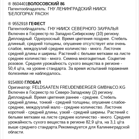
® 8604401
ВОЛОСОВСКИЙ 86
Патентообладатель: ГНУ ЛЕНИНГРАДСКИЙ НИИСХ
'БЕЛОГОРКА' РАСХН
® 9552918
ГЕФЕСТ
Патентообладатель: ГНУ НИИСХ СЕВЕРНОГО ЗАУРАЛЬЯ
Включен в Госреестр по Западно-Сибирскому (10) региону.
Диплоидный. Одноукосный. Время цветения позднее. Стебель
длинный, средней толщины, опушение отсутствует или очень
слабое, междоузлий среднее количество - много. Листочек
средней длины и ширины. Растений с белыми метками на листе
среднее количество - много. Семена многоцветные. Соцветие
розовое. Средняя урожайность сухого вещества в регионе -
50,4 ц/га, на уровне стандарта. За время испытаний поражения
болезнями не наблюдалось.
9154800
ГЛОБАЛ
Оригинатор: FELDSAATEN FREUDENBERGER GMBH&CO.KG
Включен в Госреестр по Северо-Западному (2) региону.
Диплоидный. Время цветения раннее - среднее. Стебель
средней длины, тонкий - средней толщины, опушение слабое-
среднее, междоузлий мало - среднее количество. Листочек
короткий - средней длины, узкий - средней ширины. Растений с
белыми метками на листе среднее количество - много. Средняя
урожайность сухого вещества в регионе 82,9 ц/га, на 3,1 ц/га
выше среднего стандарта.Рекомендуется для Калининградской
области.