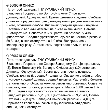
® 9809979
ОНИКС
Патентообладатель: ГНУ УРАЛЬСКИЙ НИИСХ
Включен в Госреестр по Волго-Вятскому (4) региону.
Диплоидный. Одноукосный. Время цветения среднее. Стебель
длинный, средней толщины, междоузлий среднее количество -
много, опушение слабое. Листочек средней длины и ширины.
Растений с белыми метками на листе очень много. Семена
многоцветные. Соцветие у 60% растений розовое, у 40% -
фиолетовое. Средняя урожайность сухого вещества в регионе -
59,3 ц/га, выше стандарта на 1,9 ц/га. Восприимчив к
клеверному раку. Антракнозом поражался сильно, как и
стандарт.
® 9606718
ОРИОН
Патентообладатель: ГНУ УРАЛЬСКИЙ НИИСХ
Включен в Госреестр по Северо-Западному (2), Центральному
(3), Волго-Вятскому (4), Западно-Сибирскому (10) регионам.
Диплоид. Одноукосный. Время цветения очень позднее.
Стебель длинный, средней толщины. Опушение стебля слабое.
Листочек средней длины, средней ширины. Растений с белыми
метками много. Окраска кожуры семян многоцветная. Соцветие
- шаровидная головка, розового цвета. Масса 1000 семян 1,7-
2,0 г. Средняя урожайность сухого вещества в Северо-
Западном регионе - 65,2 ц/га, Центральном - 59,2 ц/га, Волго-
Вятском - 52,8 ц/га, Западно-Сибирском регионе - 34,0 ц/га.
Поражался клеверным раком и фузариозным увяданием
сильно, как и стандарт.