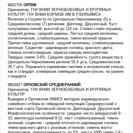
9602755
ОРЛИК
Оригинатор: ГНУ ВНИИ ЗЕРНОБОБОВЫХ И КРУПЯНЫХ
КУЛЬТУР, ГНУ ВНИИ КОРМОВ ИМ.В.Р.ВИЛЬЯМСА
Включен в Госреестр по Центрально-Черноземному (5) и
Средневолжскому (7) регионам. Диплоид. Двуукосный. Куст
полупрямостоячий, высотой до 110 см. Стебли слабо опушены,
средней длины, средней ширины. Листья средней величины,
эллиптические, слабоопушенные, темно-зеленой окраски.
Прилистники удлиненные, средней величины, слабоопушенные,
зеленые. Соцветие - шаровидная головка, красного цвета.
Семена эллипсовидные, окраска кожуры многоцветная.
Твердых семян 3-6%. Средняя урожайность сухого вещества в
Центрально-Черноземном регионе 55,0 ц/га, Средневолжском -
30,7 ц/га. Поражался корневыми гнилями и антракнозом сильно,
как и стандарт, клеверным семяедом средне-сильно, на уровне
стандарта.
8803927
ОРЛОВСКИЙ СРЕДНЕРАННИЙ
Оригинатор: ГНУ ВНИИ ЗЕРНОБОБОВЫХ И КРУПЯНЫХ
КУЛЬТУР
Выведен в Орловском НИИСХ методом индивидуально-
семейного отбора из гибридной популяции Среднерусский х
местные сорта Орловской области. Диплоидный. Двуукосный.
Морфологические особенности: среднее число междоузлий 9-
10, амплитуда колебаний 8-11; лист слабоопушенный, темно-
зеленый; соцветие - средней плотности шаровидная головка
темно-красного цвета с розовым оттенком; семена желто-
фиолетовые, твердосемянность до 5%, масса 1000 семян 1,9 г.