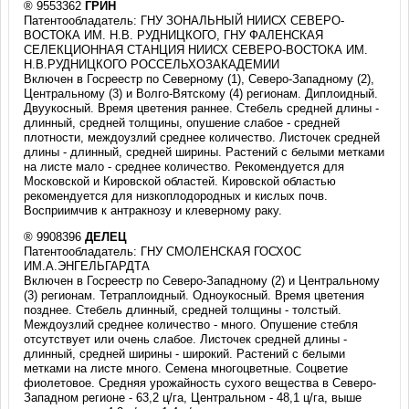
® 9553362
ГРИН
Патентообладатель: ГНУ ЗОНАЛЬНЫЙ НИИСХ СЕВЕРО-
ВОСТОКА ИМ. Н.В. РУДНИЦКОГО, ГНУ ФАЛЕНСКАЯ
СЕЛЕКЦИОННАЯ СТАНЦИЯ НИИСХ СЕВЕРО-ВОСТОКА ИМ.
Н.В.РУДНИЦКОГО РОССЕЛЬХОЗАКАДЕМИИ
Включен в Госреестр по Северному (1), Северо-Западному (2),
Центральному (3) и Волго-Вятскому (4) регионам. Диплоидный.
Двуукосный. Время цветения раннее. Стебель средней длины -
длинный, средней толщины, опушение слабое - средней
плотности, междоузлий среднее количество. Листочек средней
длины - длинный, средней ширины. Растений с белыми метками
на листе мало - среднее количество. Рекомендуется для
Московской и Кировской областей. Кировской областью
рекомендуется для низкоплодородных и кислых почв.
Восприимчив к антракнозу и клеверному раку.
® 9908396
ДЕЛЕЦ
Патентообладатель: ГНУ СМОЛЕНСКАЯ ГОСХОС
ИМ.А.ЭНГЕЛЬГАРДТА
Включен в Госреестр по Северо-Западному (2) и Центральному
(3) регионам. Тетраплоидный. Одноукосный. Время цветения
позднее. Стебель длинный, средней толщины - толстый.
Междоузлий среднее количество - много. Опушение стебля
отсутствует или очень слабое. Листочек средней длины -
длинный, средней ширины - широкий. Растений с белыми
метками на листе много. Семена многоцветные. Соцветие
фиолетовое. Средняя урожайность сухого вещества в Северо-
Западном регионе - 63,2 ц/га, Центральном - 48,1 ц/га, выше