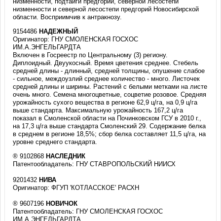
низменности, подтайги предгорий, северной лесостепи
низменности и северной лесостепи предгорий Новосибирской
области. Восприимчив к антракнозу.
9154486
НАДЕЖНЫЙ
Оригинатор: ГНУ СМОЛЕНСКАЯ ГОСХОС
ИМ.А.ЭНГЕЛЬГАРДТА
Включен в Госреестр по Центральному (3) региону.
Диплоидный. Двуукосный. Время цветения среднее. Стебель
средней длины - длинный, средней толщины, опушение слабое
- сильное, междоузлий среднее количество - много. Листочек
средней длины и ширины. Растений с белыми метками на листе
очень много. Семена многоцветные, соцветие розовое. Средняя
урожайность сухого вещества в регионе 62,9 ц/га, на 0,9 ц/га
выше стандарта. Максимальную урожайность 167,2 ц/га
показал в Смоленской области на Починковском ГСУ в 2010 г.,
на 17,3 ц/га выше стандарта Смоленский 29. Содержание белка
в среднем в регионе 18,5%; сбор белка составляет 11,5 ц/га, на
уровне среднего стандарта.
® 9102868
НАСЛЕДНИК
Патентообладатель: ГНУ СТАВРОПОЛЬСКИЙ НИИСХ
9201432
НИВА
Оригинатор: ФГУП 'КОТЛАССКОЕ' РАСХН
® 9607196
НОВИЧОК
Патентообладатель: ГНУ СМОЛЕНСКАЯ ГОСХОС
ИМ.А.ЭНГЕЛЬГАРДТА