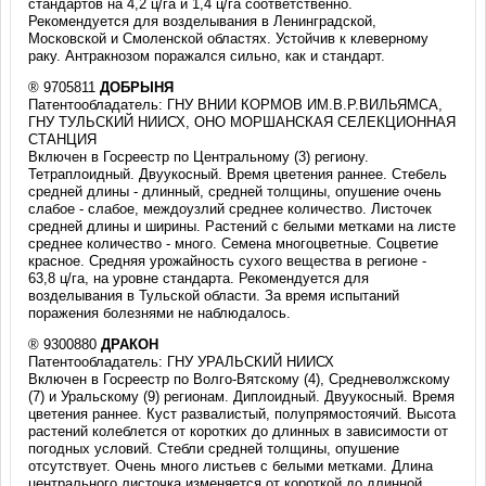
стандартов на 4,2 ц/га и 1,4 ц/га соответственно.
Рекомендуется для возделывания в Ленинградской,
Московской и Смоленской областях. Устойчив к клеверному
раку. Антракнозом поражался сильно, как и стандарт.
® 9705811
ДОБРЫНЯ
Патентообладатель: ГНУ ВНИИ КОРМОВ ИМ.В.Р.ВИЛЬЯМСА,
ГНУ ТУЛЬСКИЙ НИИСХ, ОНО МОРШАНСКАЯ СЕЛЕКЦИОННАЯ
СТАНЦИЯ
Включен в Госреестр по Центральному (3) региону.
Тетраплоидный. Двуукосный. Время цветения раннее. Стебель
средней длины - длинный, средней толщины, опушение очень
слабое - слабое, междоузлий среднее количество. Листочек
средней длины и ширины. Растений с белыми метками на листе
среднее количество - много. Семена многоцветные. Соцветие
красное. Средняя урожайность сухого вещества в регионе -
63,8 ц/га, на уровне стандарта. Рекомендуется для
возделывания в Тульской области. За время испытаний
поражения болезнями не наблюдалось.
® 9300880
ДРАКОН
Патентообладатель: ГНУ УРАЛЬСКИЙ НИИСХ
Включен в Госреестр по Волго-Вятскому (4), Средневолжскому
(7) и Уральскому (9) регионам. Диплоидный. Двуукосный. Время
цветения раннее. Куст развалистый, полупрямостоячий. Высота
растений колеблется от коротких до длинных в зависимости от
погодных условий. Стебли средней толщины, опушение
отсутствует. Очень много листьев с белыми метками. Длина
центрального листочка изменяется от короткой до длинной,