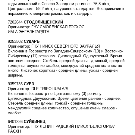
годы испытаний в Северо-Западном регионе - 76,8 ц/га,
Центральном - 58,2 ц/га, на уровне стандартов. Восприимчив к
поражению клеверным раком, как и стандарт.
7202644
СТОДОЛИЩЕНСКИЙ
Оригинатор: ГНУ СМОЛЕНСКАЯ ГОСХОС
ИМ.А.ЭНГЕЛЬГАРДТА
9253502
СУДАРЬ
Оригинатор: ГНУ НИИСХ СЕВЕРНОГО ЗАУРАЛЬЯ
Включен в Госреестр по Западно-Сибирскому (10) и Восточно-
Сибирскому (11) регионам. Диплоидный. Одноукосный. Время
цветения позднее. Стебель средней длины - длинный, средней
толщины, опушение слабое, междоузлий среднее количество -
много. Листочек короткий - средней длины, узкий - средней
ширины.
9359735
СУЕЗ
Оригинатор: DLF-TRIFOLIUM A/S
Включен в Госреестр по Центральному (3) региону.
Диплоидный. Двуукосный. Время цветения раннее - среднее.
Стебель средней длины, тонкий - средней толщины,
междоузлий среднее количество, опушение очень слабое -
слабое.
6401236
СУЙДИНЕЦ
Оригинатор: ГНУ ЛЕНИНГРАДСКИЙ НИИСХ 'БЕЛОГОРКА'
РАСХН