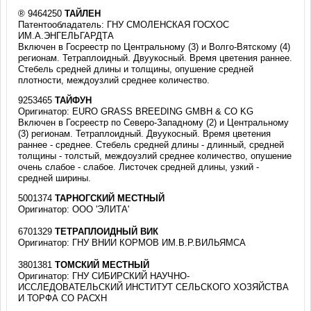
® 9464250
ТАЙЛЕН
Патентообладатель: ГНУ СМОЛЕНСКАЯ ГОСХОС
ИМ.А.ЭНГЕЛЬГАРДТА
Включен в Госреестр по Центральному (3) и Волго-Вятскому (4)
регионам. Тетраплоидный. Двуукосный. Время цветения раннее.
Стебель средней длины и толщины, опушение средней
плотности, междоузлий среднее количество.
9253465
ТАЙФУН
Оригинатор: EURO GRASS BREEDING GMBH & CO KG
Включен в Госреестр по Северо-Западному (2) и Центральному
(3) регионам. Тетраплоидный. Двуукосный. Время цветения
раннее - среднее. Стебель средней длины - длинный, средней
толщины - толстый, междоузлий среднее количество, опушение
очень слабое - слабое. Листочек средней длины, узкий -
средней ширины.
5001374
ТАРНОГСКИЙ МЕСТНЫЙ
Оригинатор: ООО 'ЭЛИТА'
6701329
ТЕТРАПЛОИДНЫЙ ВИК
Оригинатор: ГНУ ВНИИ КОРМОВ ИМ.В.Р.ВИЛЬЯМСА
3801381
ТОМСКИЙ МЕСТНЫЙ
Оригинатор: ГНУ СИБИРСКИЙ НАУЧНО-
ИССЛЕДОВАТЕЛЬСКИЙ ИНСТИТУТ СЕЛЬСКОГО ХОЗЯЙСТВА
И ТОРФА СО РАСХН