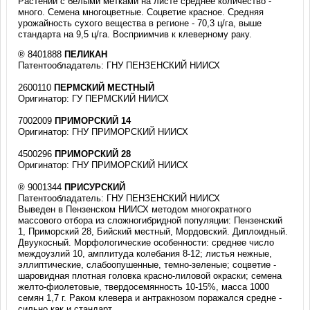
Растений с белыми метками на листе среднее количество -
много. Семена многоцветные. Соцветие красное. Средняя
урожайность сухого вещества в регионе - 70,3 ц/га, выше
стандарта на 9,5 ц/га. Восприимчив к клеверному раку.
® 8401888
ПЕЛИКАН
Патентообладатель: ГНУ ПЕНЗЕНСКИЙ НИИСХ
2600110
ПЕРМСКИЙ МЕСТНЫЙ
Оригинатор: ГУ ПЕРМСКИЙ НИИСХ
7002009
ПРИМОРСКИЙ 14
Оригинатор: ГНУ ПРИМОРСКИЙ НИИСХ
4500296
ПРИМОРСКИЙ 28
Оригинатор: ГНУ ПРИМОРСКИЙ НИИСХ
® 9001344
ПРИСУРСКИЙ
Патентообладатель: ГНУ ПЕНЗЕНСКИЙ НИИСХ
Выведен в Пензенском НИИСХ методом многократного
массового отбора из сложногибридной популяции: Пензенский
1, Приморский 28, Бийский местный, Мордовский. Диплоидный.
Двуукосный. Морфологические особенности: среднее число
междоузлий 10, амплитуда колебания 8-12; листья нежные,
эллиптические, слабоопушенные, темно-зеленые; соцветие -
шаровидная плотная головка красно-лиловой окраски; семена
желто-фиолетовые, твердосемянность 10-15%, масса 1000
семян 1,7 г. Раком клевера и антракнозом поражался средне -
сильно как и стандарт.