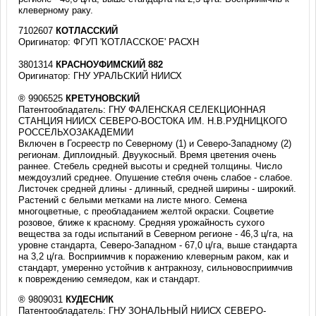
клеверному раку.
7102607
КОТЛАССКИЙ
Оригинатор: ФГУП 'КОТЛАССКОЕ' РАСХН
3801314
КРАСНОУФИМСКИЙ 882
Оригинатор: ГНУ УРАЛЬСКИЙ НИИСХ
® 9906525
КРЕТУНОВСКИЙ
Патентообладатель: ГНУ ФАЛЕНСКАЯ СЕЛЕКЦИОННАЯ
СТАНЦИЯ НИИСХ СЕВЕРО-ВОСТОКА ИМ. Н.В.РУДНИЦКОГО
РОССЕЛЬХОЗАКАДЕМИИ
Включен в Госреестр по Северному (1) и Северо-Западному (2)
регионам. Диплоидный. Двуукосный. Время цветения очень
раннее. Стебель средней высоты и средней толщины. Число
междоузлий среднее. Опушение стебля очень слабое - слабое.
Листочек средней длины - длинный, средней ширины - широкий.
Растений с белыми метками на листе много. Семена
многоцветные, с преобладанием желтой окраски. Соцветие
розовое, ближе к красному. Средняя урожайность сухого
вещества за годы испытаний в Северном регионе - 46,3 ц/га, на
уровне стандарта, Северо-Западном - 67,0 ц/га, выше стандарта
на 3,2 ц/га. Восприимчив к поражению клеверным раком, как и
стандарт, умеренно устойчив к антракнозу, сильновосприимчив
к повреждению семяедом, как и стандарт.
® 9809031
КУДЕСНИК
Патентообладатель: ГНУ ЗОНАЛЬНЫЙ НИИСХ СЕВЕРО-