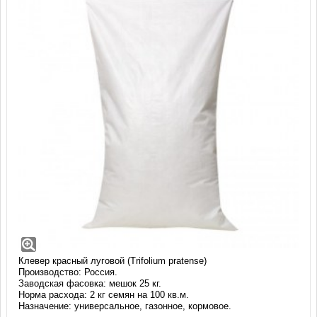
Клевер красный луговой (25 кг)
Цветущее многолетнее растение для создания неприхотливых
лужаек на хорошо освещенных, солнечных участках. Медонос,
сидерат.
Клевер красный луговой (Trifolium pratense)
Производство: Россия.
Заводская фасовка: мешок 25 кг.
Норма расхода: 2 кг семян на 100 кв.м.
Назначение: универсальное, газонное, кормовое.