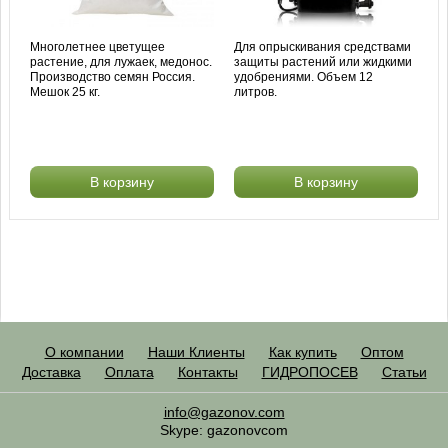
Многолетнее цветущее
Для опрыскивания средствами
растение, для лужаек, медонос.
защиты растений или жидкими
Производство семян Россия.
удобрениями. Объем 12
Мешок 25 кг.
литров.
В корзину
В корзину
О компании
Наши Клиенты
Как купить
Оптом
Доставка
Оплата
Контакты
ГИДРОПОСЕВ
Статьи
info@gazonov.com
Skype: gazonovcom