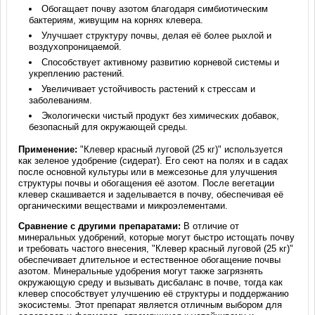
Обогащает почву азотом благодаря симбиотическим
бактериям, живущим на корнях клевера.
Улучшает структуру почвы, делая её более рыхлой и
воздухопроницаемой.
Способствует активному развитию корневой системы и
укреплению растений.
Увеличивает устойчивость растений к стрессам и
заболеваниям.
Экологически чистый продукт без химических добавок,
безопасный для окружающей среды.
Применение:
"Клевер красный луговой (25 кг)" используется
как зеленое удобрение (сидерат). Его сеют на полях и в садах
после основной культуры или в межсезонье для улучшения
структуры почвы и обогащения её азотом. После вегетации
клевер скашивается и заделывается в почву, обеспечивая её
органическими веществами и микроэлементами.
Сравнение с другими препаратами:
В отличие от
минеральных удобрений, которые могут быстро истощать почву
и требовать частого внесения, "Клевер красный луговой (25 кг)"
обеспечивает длительное и естественное обогащение почвы
азотом. Минеральные удобрения могут также загрязнять
окружающую среду и вызывать дисбаланс в почве, тогда как
клевер способствует улучшению её структуры и поддержанию
экосистемы. Этот препарат является отличным выбором для