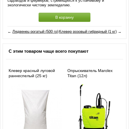
садоводов и фермеров, стремящихся к устойчивому и
экологически чистому земледелию.
В корзину
←
Лядвенец рогатый (500 гр)
Клевер розовый гибридный (1 кг)
→
С этим товаром чаще всего покупают
Клевер красный луговой
Опрыскиватель Marolex
раннеспелый (25 кг)
Titan (12л)