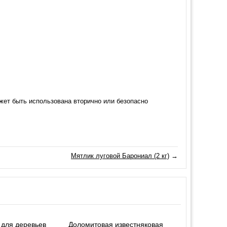
жет быть использована вторично или безопасно
Мятлик луговой Барониал (2 кг)
→
 для деревьев
Доломитовая известняковая