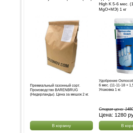
High K 5-6 мес. (
MgO+МЭ) 1 кг
Удобрение Osmocote
6 мес. (11-11-18 + 
Премиальный газонный сорт.
Упаковка 1 кг.
Производство BARENBRUG
(Нидерланды). Цена за мешок 2 кг.
Старая цена:
148
Цена:
1280
р
В корзину
В кор