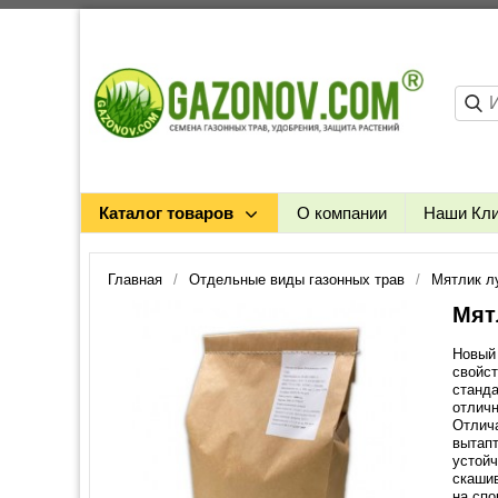
Каталог товаров
О компании
Наши Кл
Главная
Отдельные виды газонных трав
Мятлик л
Мят
Новый 
свойст
станда
отличн
Отлич
вытапт
устойч
скашив
на спо