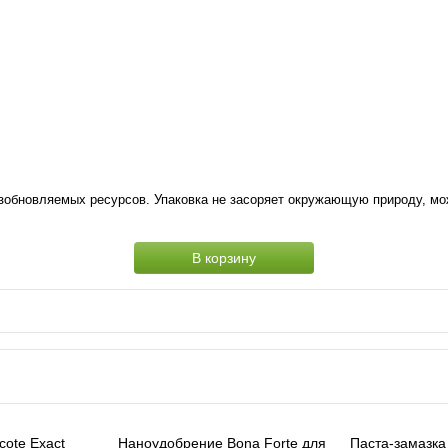
озобновляемых ресурсов. Упаковка не засоряет окружающую природу, мо
В корзину
ote Exact
Наноудобрение Bona Forte для
Паста-замазка