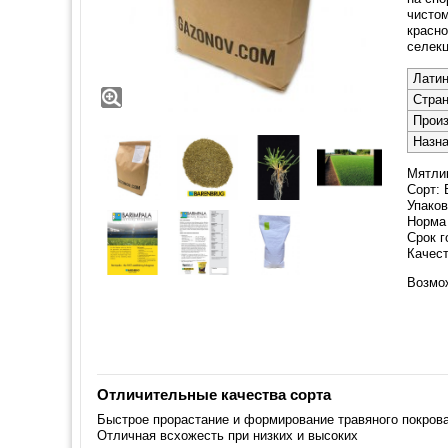
чистом
красно
селекц
Латин
Стра
Прои
Назн
Мятлик
Сорт:
Упаковк
Норма 
Срок г
Качест
Возмо
Отличительные качества сорта
Быстрое прорастание и формирование травяного покров
Отличная всхожесть при низких и высоких