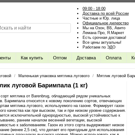
09:00 - 18:00
Доставка по всей России
Частные и Юр. лица
Официальное дилерство
Мы на Озон, ВБ, Авито
Лемана Про, Я.Маркет
Есть срочная доставка!
Все цены актуальны!
Работаем по ЭДО
иенты
Как купить
Оптом
Доставка
Оплата
К
уговой
Маленькая упаковка мятлика лугового
Мятлик луговой Бари
лик луговой Баримпала (1 кг)
сорт мятлика от Barenbrug, обладающий рядом уникальных
в. Баримпала относится к новому поколению сортов, отвечающих
ртам мятлика лугового, используемого на газоне. Формирует газон
ого качества как при высоком, так и при низком уровне содержания.
ается исключительной однородностью, высокой устойчивостью к
ыванию, ранним началом весенней вегетации, высокой
ивостью к заболеваниям. Газон из этого сорта выдерживает низкое
ание (менее 2,5 см), что делает его пригодным для использования
ртивных площадках высокого уровня. Можно использовать как в