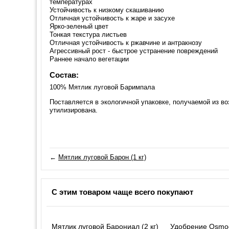
температурах
Устойчивость к низкому скашиванию
Отличная устойчивость к жаре и засухе
Ярко-зеленый цвет
Тонкая текстура листьев
Отличная устойчивость к ржавчине и антракнозу
Агрессивный рост - быстрое устранение повреждений
Раннее начало вегетации
Состав:
100% Мятлик луговой Баримпала
Поставляется в экологичной упаковке, получаемой из в
утилизирована.
←
Мятлик луговой Барон (1 кг)
С этим товаром чаще всего покупают
Мятлик луговой Барониал (2 кг)
Удобрение Osmoc