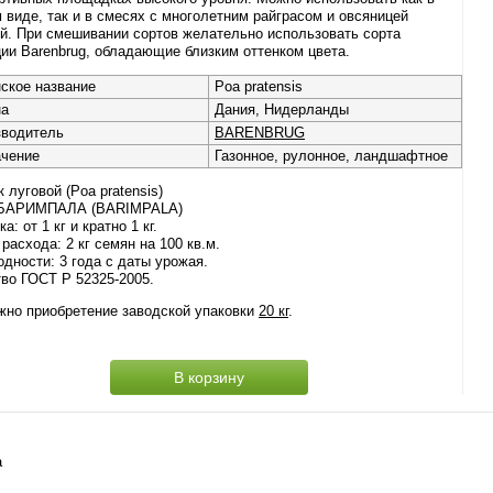
 виде, так и в смесях с многолетним райграсом и овсяницей
й. При смешивании сортов желательно использовать сорта
ии Barenbrug, обладающие близким оттенком цвета.
ское название
Poa pratensis
на
Дания, Нидерланды
зводитель
BARENBRUG
ачение
Газонное, рулонное, ландшафтное
 луговой (Poa pratensis)
 БАРИМПАЛА (BARIMPALA)
а: от 1 кг и кратно 1 кг.
расхода: 2 кг семян на 100 кв.м.
одности: 3 года с даты урожая.
во ГОСТ Р 52325-2005.
жно приобретение заводской упаковки
20 кг
.
В корзину
а