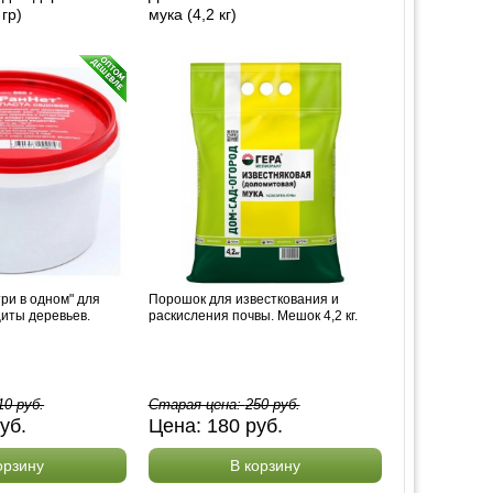
 гр)
мука (4,2 кг)
ри в одном" для
Порошок для известкования и
иты деревьев.
раскисления почвы. Мешок 4,2 кг.
10
руб.
Старая цена:
250
руб.
уб.
Цена:
180
руб.
орзину
В корзину