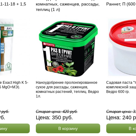
11-11-18 + 1,5
комнатных, саженцев, рассады,
Раннет, П (600
теплиц (1 л)
 Exact High K 5-
Наноудобрение пролонгированное
Садовая паста "т
1,5 MgO+МЭ).
сухое для рассады, саженцев,
комплексной защ
комнатных растений, теплиц. Ведро
Ведро 600 гр.
1л.
0
руб.
Старая цена:
420
руб.
Старая цена:
3
уб.
Цена:
350
руб.
Цена:
240
р
зину
В корзину
В к