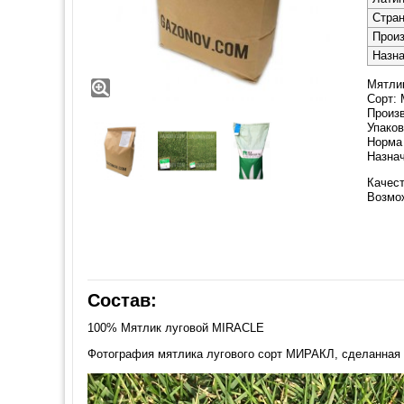
Стра
Прои
Назн
Мятлик
Сорт:
Произв
Упаков
Норма 
Назнач
Качест
Возмо
Состав:
100% Мятлик луговой MIRACLE
Фотография мятлика лугового сорт МИРАКЛ, сделанная с