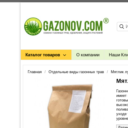
Каталог товаров
О компании
Наши Кл
Главная
Отдельные виды газонных трав
Мятлик л
Мят
Газонн
имеет 
готовы
высоко
полива
уходе 
уровн
Латин