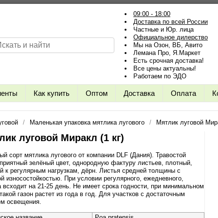
09:00 - 18:00
Доставка по всей России
Частные и Юр. лица
Официальное дилерство
Мы на Озон, ВБ, Авито
Лемана Про, Я.Маркет
Есть срочная доставка!
Все цены актуальны!
Работаем по ЭДО
иенты
Как купить
Оптом
Доставка
Оплата
К
уговой
Маленькая упаковка мятлика лугового
Мятлик луговой Мира
лик луговой Миракл (1 кг)
ый сорт мятлика лугового от компании DLF (Дания). Травостой
приятный зелёный цвет, однородную фактуру листьев, плотный,
й к регулярным нагрузкам, дёрн. Листья средней толщины с
й износостойкостью. При условии регулярного, ежедневного,
 всходит на 21-25 день. Не имеет срока годности, при минимальном
такой газон растет из года в год. Для участков с достаточным
ем освещения.
ское название
Poa pratensis