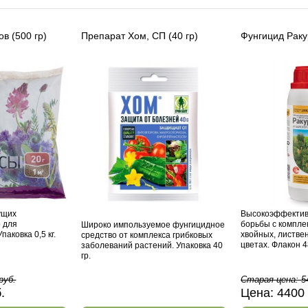
в (500 гр)
Препарат Хом, СП (40 гр)
Фунгицид Раку
ущих
Высокоэффектив
 для
борьбы с компле
Широко импользуемое фунгицидное
паковка 0,5 кг.
хвойных, листве
средство от комплекса грибковых
цветах. Флакон 4
заболеваний растений. Упаковка 40
гр.
руб.
Старая цена:
5
б.
Цена:
4400