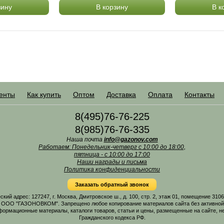
зину
В корзину
В к
енты
Как купить
Оптом
Доставка
Оплата
Контакты
8(495)76-76-225
8(985)76-76-335
Наша почта
info@gazonov.com
Работаем: Понедельник-четверг с 10:00 до 18:00,
пятница - с 10:00 до 17:00
Наши награды и письма
Политика конфиденциальности
Заказать обратный звонок
 адрес: 127247, г. Москва, Дмитровское ш., д. 100, стр. 2, этаж 01, помещение 31
 ООО "ГАЗОНОВКОМ". Запрещено любое копирование материалов сайта без активной г
формационные материалы, каталоги товаров, статьи и цены, размещенные на сайте, н
Гражданского кодекса РФ.