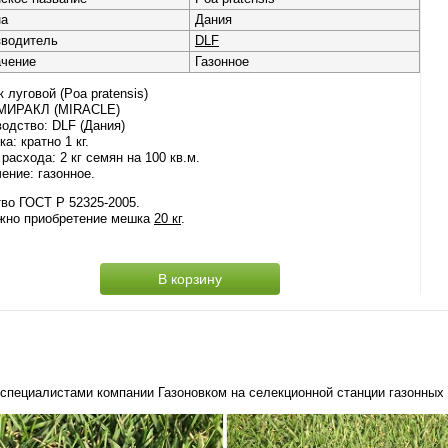
на
Дания
зводитель
DLF
ачение
Газонное
 луговой (Poa pratensis)
 МИРАКЛ (MIRACLE)
одство: DLF (Дания)
ка: кратно 1 кг.
расхода: 2 кг семян на 100 кв.м.
ение: газонное.
во ГОСТ Р 52325-2005.
жно приобретение мешка
20 кг
.
В корзину
пециалистами компании Газоновком на селекционной станции газонных и