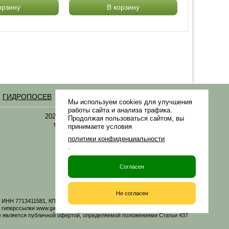
орзину
В корзину
ГИДРОПОСЕВ
Статьи
Мы используем cookies для улучшения
работы сайта и анализа трафика.
2021-2026 © «Газонная трава, семена газонных
Продолжая пользоваться сайтом, вы
трав: выбор удобрения и средства защиты в
принимаете условия
Gazonov.com»
политики конфиденциальности
.
Филиалы ТК РФ
Согласен
Не согласен
06 ИНН 7713411581, КПП 771301001 ОГРН 1167746161219. Все материалы
иперссылки www.gazonov.com. Данный сайт и его содержимое носит
е является публичной офертой, определяемой положениями Статьи 437