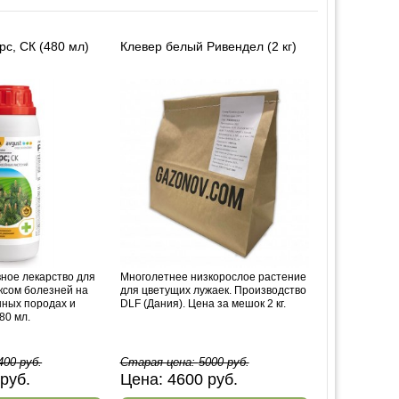
рс, СК (480 мл)
Клевер белый Ривендел (2 кг)
ное лекарство для
Многолетнее низкорослое растение
ксом болезней на
для цветущих лужаек. Производство
нных породах и
DLF (Дания). Цена за мешок 2 кг.
80 мл.
400
руб.
Старая цена:
5000
руб.
руб.
Цена:
4600
руб.