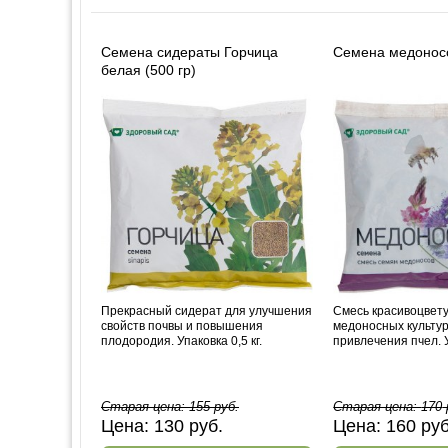
Семена сидераты Горчица
Семена медоносо
белая (500 гр)
Прекрасный сидерат для улучшения
Смесь красивоцвет
свойств почвы и повышения
медоносных культур
плодородия. Упаковка 0,5 кг.
привлечения пчел. У
Старая цена:
155
руб.
Старая цена:
170
Цена:
130
руб.
Цена:
160
ру