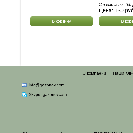
Старая цена:
150
Цена:
130
ру
В корзину
В кор
О компании
Наши Кли
info@gazonov.com
Skype: gazonovcom