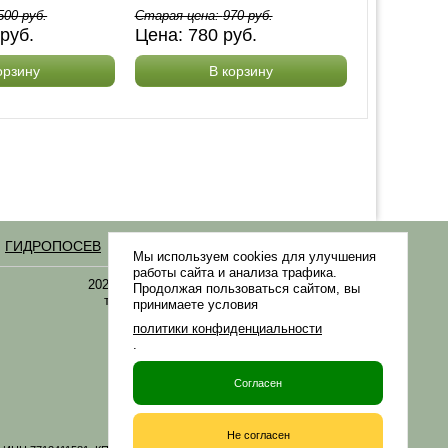
500
руб.
Старая цена:
970
руб.
руб.
Цена:
780
руб.
орзину
В корзину
ГИДРОПОСЕВ
Статьи
Мы используем cookies для улучшения
работы сайта и анализа трафика.
2021-2026 © «Газонная трава, семена газонных
Продолжая пользоваться сайтом, вы
трав: выбор удобрения и средства защиты в
принимаете условия
Gazonov.com»
политики конфиденциальности
.
Филиалы ТК РФ
Согласен
Не согласен