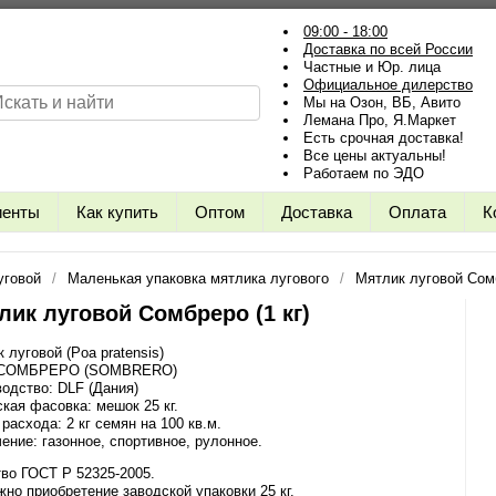
09:00 - 18:00
Доставка по всей России
Частные и Юр. лица
Официальное дилерство
Мы на Озон, ВБ, Авито
Лемана Про, Я.Маркет
Есть срочная доставка!
Все цены актуальны!
Работаем по ЭДО
иенты
Как купить
Оптом
Доставка
Оплата
К
уговой
Маленькая упаковка мятлика лугового
Мятлик луговой Сомб
лик луговой Сомбреро (1 кг)
 луговой (Poa pratensis)
 СОМБРЕРО (SOMBRERO)
одство: DLF (Дания)
кая фасовка: мешок 25 кг.
расхода: 2 кг семян на 100 кв.м.
ение: газонное, спортивное, рулонное.
во ГОСТ Р 52325-2005.
жно приобретение заводской упаковки
25 кг
.