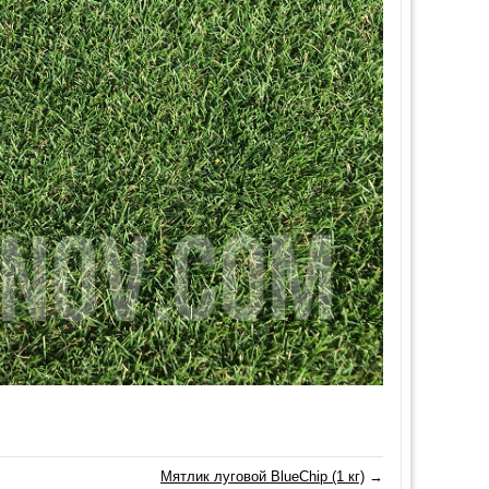
Мятлик луговой BlueChip (1 кг)
→