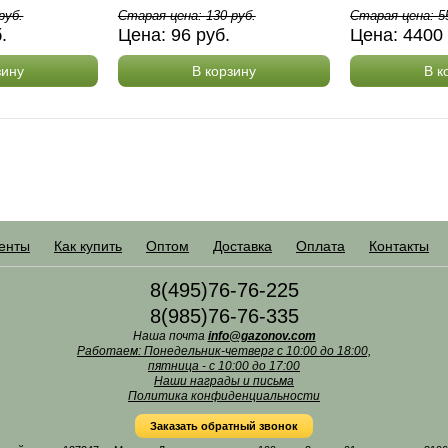
руб.
Старая цена:
130
руб.
Старая цена:
5
б.
Цена:
96
руб.
Цена:
4400
зину
В корзину
В к
енты
Как купить
Оптом
Доставка
Оплата
Контакты
8(495)76-76-225
8(985)76-76-335
Наша почта
info@gazonov.com
Работаем: Понедельник-четверг с 10:00 до 18:00,
пятница - с 10:00 до 17:00
Наши награды и письма
Политика конфиденциальности
Заказать обратный звонок