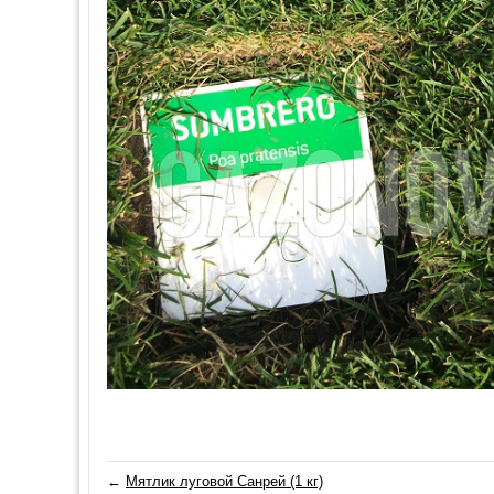
←
Мятлик луговой Санрей (1 кг)