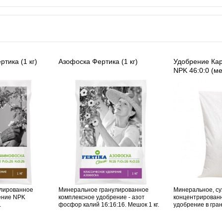
тика (1 кг)
Азофоска Фертика (1 кг)
Удобрение Ка
NPK 46:0:0 (ме
лированное
Минеральное гранулированное
Минеральное, су
ение NPK
комплексное удобрение - азот
концентрирован
.
фосфор калий 16:16:16. Мешок 1 кг.
удобрение в гран