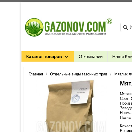
Каталог товаров
О компании
Наши Кл
Главная
Отдельные виды газонных трав
Мятлик л
Мят
Мятлик
Сорт:
Произв
Заводс
Норма 
Назнач
Качест
Возмо