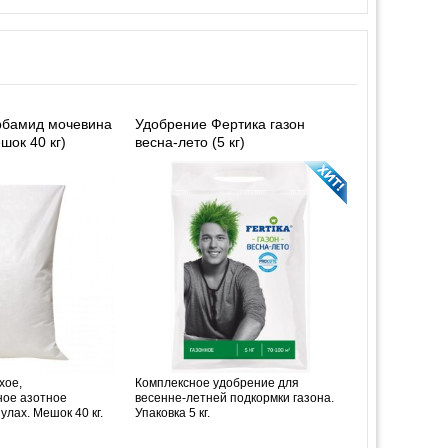
рбамид мочевина
Удобрение Фертика газон
шок 40 кг)
весна-лето (5 кг)
хое,
Комплексное удобрение для
ное азотное
весенне-летней подкормки газона.
улах. Мешок 40 кг.
Упаковка 5 кг.