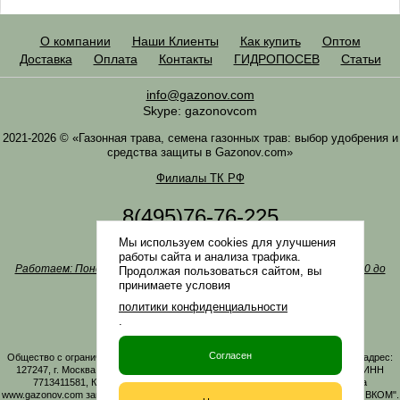
О компании
Наши Клиенты
Как купить
Оптом
Доставка
Оплата
Контакты
ГИДРОПОСЕВ
Статьи
info@gazonov.com
Skype: gazonovcom
2021-2026 © «Газонная трава, семена газонных трав: выбор удобрения и
средства защиты в Gazonov.com»
Филиалы ТК РФ
8(495)76-76-225
8(985)76-76-335
Мы используем cookies для улучшения
Наша почта
info@gazonov.com
работы сайта и анализа трафика.
Работаем: Понедельник-четверг с 10:00 до 18:00, пятница - с 10:00 до
Продолжая пользоваться сайтом, вы
17:00
принимаете условия
Наши награды и письма
политики конфиденциальности
Политика конфиденциальности
.
Заказать обратный звонок
Согласен
Общество с ограниченной ответственностью «ГАЗОНОВКОМ» Юридический адрес:
127247, г. Москва, Дмитровское ш., д. 100, стр. 2, этаж 01, помещение 3106 ИНН
7713411581, КПП 771301001 ОГРН 1167746161219. Все материалы сайта
www.gazonov.com защищены авторским правом и принадлежат ООО "ГАЗОНОВКОМ".