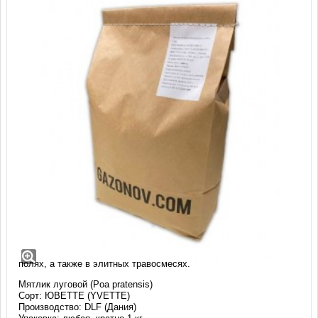
Мятлик луговой Юветте (1 кг)
Семена мятлика лугового самого высокого качества очистки без
примеси poa annua (мятлика однолетнего). Рекомендуется к
использованию на профессиональных футбольных и гольф-
полях, а также в элитных травосмесях.
Мятлик луговой (Poa pratensis)
Сорт: ЮВЕТТЕ (YVETTE)
Производство: DLF (Дания)