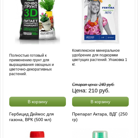
Комплексное минеральное
удобрение для подкормки
Полностью готовый к
цветущих растений. Упаковка 1
применению грунт для
кг.
выращивания овощных и
цветочно-декоративных
растений.
Старая цена:
240
руб.
Цена:
210
руб.
В корзину
В корзину
Гербицид Деймос для
Препарат Актара, ВДГ (250
газона, ВРК (500 мл)
гр)