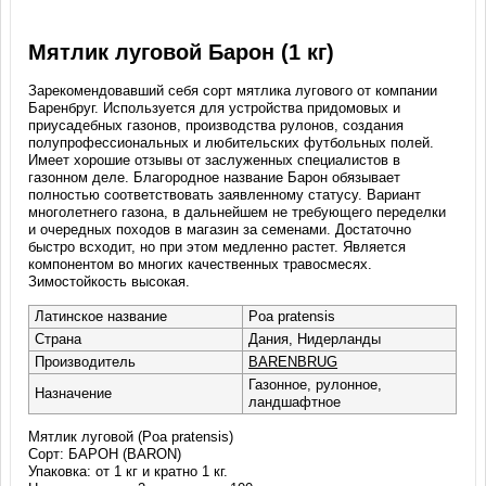
Мятлик луговой Барон (1 кг)
Зарекомендовавший себя сорт мятлика лугового от компании
Баренбруг. Используется для устройства придомовых и
приусадебных газонов, производства рулонов, создания
полупрофессиональных и любительских футбольных полей.
Имеет хорошие отзывы от заслуженных специалистов в
газонном деле. Благородное название Барон обязывает
полностью соответствовать заявленному статусу. Вариант
многолетнего газона, в дальнейшем не требующего переделки
и очередных походов в магазин за семенами. Достаточно
быстро всходит, но при этом медленно растет. Является
компонентом во многих качественных травосмесях.
Зимостойкость высокая.
Латинское название
Poa pratensis
Страна
Дания, Нидерланды
Производитель
BARENBRUG
Газонное, рулонное,
Назначение
ландшафтное
Мятлик луговой (Poa pratensis)
Сорт: БАРОН (BARON)
Упаковка: от 1 кг и кратно 1 кг.