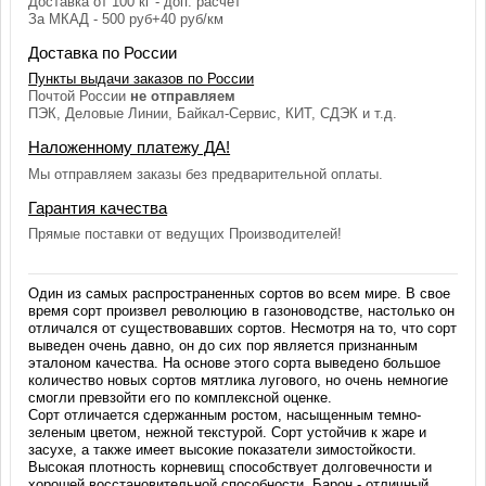
Доставка от 100 кг - доп. расчёт
За МКАД - 500 руб+40 руб/км
Доставка по России
Пункты выдачи заказов по России
Почтой России
не отправляем
ПЭК, Деловые Линии, Байкал-Сервис, КИТ, СДЭК и т.д.
Наложенному платежу ДА!
Мы отправляем заказы без предварительной оплаты.
Гарантия качества
Прямые поставки от ведущих Производителей!
Один из самых распространенных сортов во всем мире. В свое
время сорт произвел революцию в газоноводстве, настолько он
отличался от существовавших сортов. Несмотря на то, что сорт
выведен очень давно, он до сих пор является признанным
эталоном качества. На основе этого сорта выведено большое
количество новых сортов мятлика лугового, но очень немногие
смогли превзойти его по комплексной оценке.
Сорт отличается сдержанным ростом, насыщенным темно-
зеленым цветом, нежной текстурой. Сорт устойчив к жаре и
засухе, а также имеет высокие показатели зимостойкости.
Высокая плотность корневищ способствует долговечности и
хорошей восстановительной способности. Барон - отличный