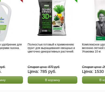
е удобрение для
Полностью готовый к применению
Комплексное уд
кормки газона.
грунт для выращивания овощных и
весенне-летней 
цветочно-декоративных растений.
Упаковка 10 кг.
руб.
Старая цена:
870
руб.
Старая цена:
2
б.
Цена:
785
руб.
Цена:
1530
зину
В корзину
В к