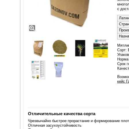
многол
с дос
Латин
Стра
Прои
Назн
Мятлик
Сорт:
Упаковк
Норма 
Срок г
Качест
Возмож
кейс Г
Отличительные качества сорта
Чрезвычайно быстрое прорастание и формирование плот
Отличная засухоустойчивость