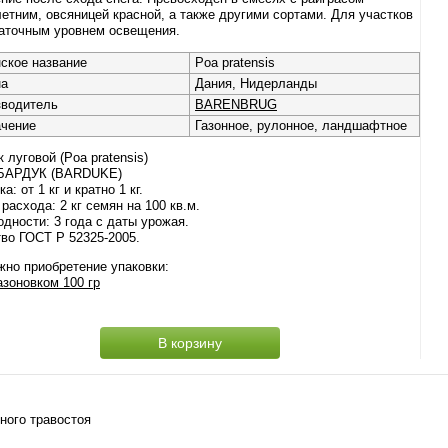
етним, овсяницей красной, а также другими сортами. Для участков
таточным уровнем освещения.
ское название
Poa pratensis
на
Дания, Нидерланды
зводитель
BARENBRUG
ачение
Газонное, рулонное, ландшафтное
 луговой (Poa pratensis)
 БАРДУК (BARDUKE)
а: от 1 кг и кратно 1 кг.
расхода: 2 кг семян на 100 кв.м.
одности: 3 года с даты урожая.
во ГОСТ Р 52325-2005.
но приобретение упаковки:
азоновком 100 гр
В корзину
ного травостоя