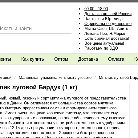
09:00 - 18:00
Доставка по всей России
Частные и Юр. лица
Официальное дилерство
Мы на Озон, ВБ, Авито
Лемана Про, Я.Маркет
Есть срочная доставка!
Все цены актуальны!
Работаем по ЭДО
иенты
Как купить
Оптом
Доставка
Оплата
К
уговой
Маленькая упаковка мятлика лугового
Мятлик луговой Бард
лик луговой Бардук (1 кг)
ый, новый, газонный сорт мятлика лугового от представительства
rug в Дании. Он отличается от большинства сортов мятлика
ого быстрым прорастанием семян и формированием травяного
а. Имеет очень мощную корневую систему, что позволяет ему
о конкурировать с сорняками, а также обеспечивает ему высокую
устойчивость и относительную нетребовательность к удобрениям.
т на 12-15 день при условии регулярного, ежедневного, полива.
ая круглогодичная плотность. Хорошее и быстрое весеннее
ние после схода снега. Превосходен в смесях с райграсом