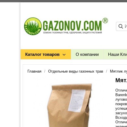
Каталог товаров
О компании
Наши Кл
Главная
Отдельные виды газонных трав
Мятлик л
Мят
Отличн
Barenb
лугов
покров
успешн
засухо
Всходи
Отличн
зелене