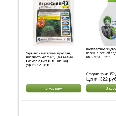
Комплексное жидко
весенне-летней под
Укрывной материал агроспан,
Канистра 1 литр.
плотность 42 гр/м2, цвет белый.
Размер 2,1м х 10 м. Площадь
укрытия 21 кв.м.
Старая цена:
350
Цена:
322
ру
В корзину
В кор