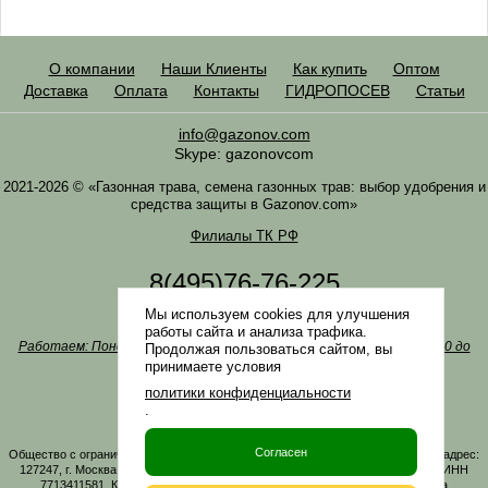
О компании
Наши Клиенты
Как купить
Оптом
Доставка
Оплата
Контакты
ГИДРОПОСЕВ
Статьи
info@gazonov.com
Skype: gazonovcom
2021-2026 © «Газонная трава, семена газонных трав: выбор удобрения и
средства защиты в Gazonov.com»
Филиалы ТК РФ
8(495)76-76-225
8(985)76-76-335
Мы используем cookies для улучшения
Наша почта
info@gazonov.com
работы сайта и анализа трафика.
Работаем: Понедельник-четверг с 10:00 до 18:00, пятница - с 10:00 до
Продолжая пользоваться сайтом, вы
17:00
принимаете условия
Наши награды и письма
политики конфиденциальности
Политика конфиденциальности
.
Заказать обратный звонок
Согласен
Общество с ограниченной ответственностью «ГАЗОНОВКОМ» Юридический адрес:
127247, г. Москва, Дмитровское ш., д. 100, стр. 2, этаж 01, помещение 3106 ИНН
7713411581, КПП 771301001 ОГРН 1167746161219. Все материалы сайта