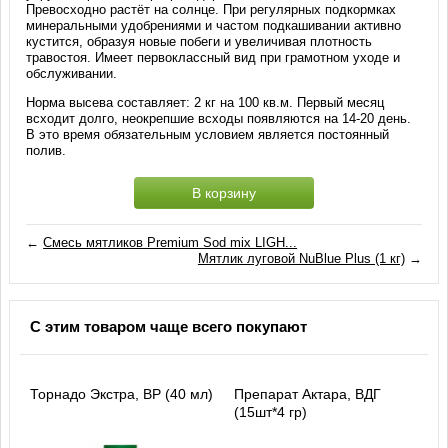
Превосходно растёт на солнце. При регулярных подкормках
минеральными удобрениями и частом подкашивании активно
кустится, образуя новые побеги и увеличивая плотность
травостоя. Имеет первоклассный вид при грамотном уходе и
обслуживании.
Норма высева составляет: 2 кг на 100 кв.м. Первый месяц
всходит долго, неокрепшие всходы появляются на 14-20 день.
В это время обязательным условием является постоянный
полив.
В корзину
←
Смесь мятликов Premium Sod mix LIGH...
Мятлик луговой NuBlue Plus (1 кг)
→
С этим товаром чаще всего покупают
Торнадо Экстра, ВР (40 мл)
Препарат Актара, ВДГ
(15шт*4 гр)