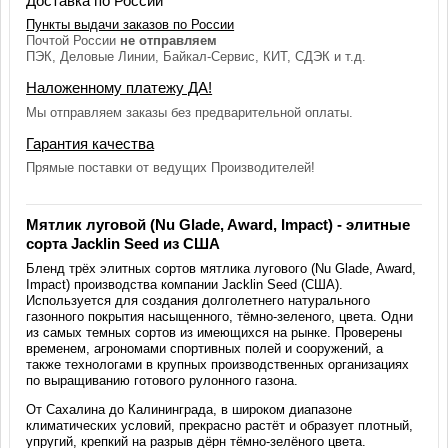
Доставка по России
Пункты выдачи заказов по России
Почтой России
не отправляем
ПЭК, Деловые Линии, Байкал-Сервис, КИТ, СДЭК и т.д.
Наложенному платежу ДА!
Мы отправляем заказы без предварительной оплаты.
Гарантия качества
Прямые поставки от ведущих Производителей!
Мятлик луговой (Nu Glade, Award, Impact) - элитные
сорта Jacklin Seed из США
Бленд трёх элитных сортов мятлика лугового (Nu Glade, Award,
Impact) производства компании Jacklin Seed (США).
Используется для создания долголетнего натурального
газонного покрытия насыщенного, тёмно-зеленого, цвета. Одни
из самых темных сортов из имеющихся на рынке. Проверены
временем, агрономами спортивных полей и сооружений, а
также технологами в крупных производственных организациях
по выращиванию готового рулонного газона.
От Сахалина до Калининграда, в широком диапазоне
климатических условий, прекрасно растёт и образует плотный,
упругий, крепкий на разрыв дёрн тёмно-зелёного цвета.