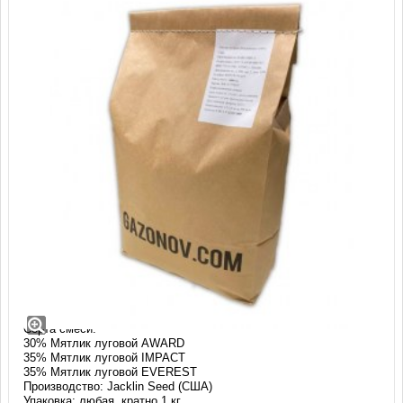
Мятлик луговой Ворлд Кап (3 сорта)
Jacklin Seed (1 кг)
Мятлик луговой (Kentucky bluegrass)
Сорта смеси:
30% Мятлик луговой AWARD
35% Мятлик луговой IMPACT
35% Мятлик луговой EVEREST
Производство: Jacklin Seed (США)
Упаковка: любая, кратно 1 кг.