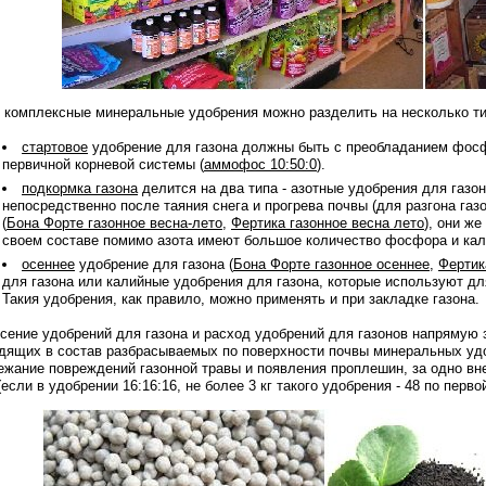
 комплексные минеральные удобрения можно разделить на несколько ти
стартовое
удобрение для газона должны быть с преобладанием фосф
первичной корневой системы (
аммофос 10:50:0
).
подкормка газона
делится на два типа - азотные удобрения для газо
непосредственно после таяния снега и прогрева почвы (для разгона газо
(
Бона Форте газонное весна-лето
,
Фертика газонное весна лето
), они ж
своем составе помимо азота имеют большое количество фосфора и кали
осеннее
удобрение для газона (
Бона Форте газонное осеннее
,
Фертик
для газона или калийные удобрения для газона, которые используют д
Такия удобрения, как правило, можно применять и при закладке газона.
сение удобрений для газона и расход удобрений для газонов напрямую 
дящих в состав разбрасываемых по поверхности почвы минеральных удоб
ежание повреждений газонной травы и появления проплешин, за одно внес
(если в удобрении 16:16:16, не более 3 кг такого удобрения - 48 по перво