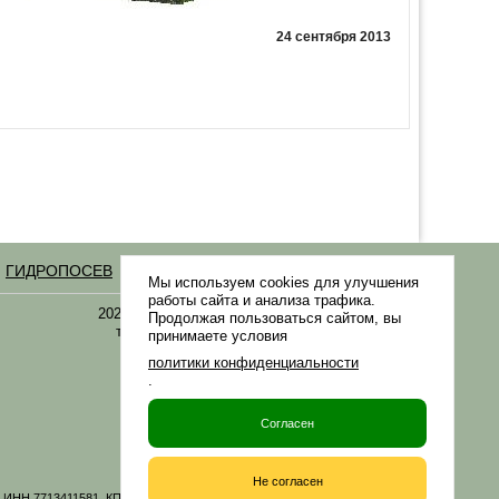
24 сентября 2013
ГИДРОПОСЕВ
Статьи
Мы используем cookies для улучшения
работы сайта и анализа трафика.
2021-2026 © «Газонная трава, семена газонных
Продолжая пользоваться сайтом, вы
трав: выбор удобрения и средства защиты в
принимаете условия
Gazonov.com»
политики конфиденциальности
.
Филиалы ТК РФ
Согласен
Не согласен
06 ИНН 7713411581, КПП 771301001 ОГРН 1167746161219. Все материалы