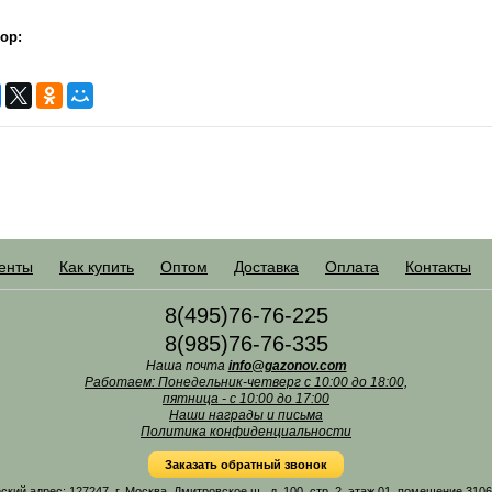
ор:
енты
Как купить
Оптом
Доставка
Оплата
Контакты
8(495)76-76-225
8(985)76-76-335
Наша почта
info@gazonov.com
Работаем: Понедельник-четверг с 10:00 до 18:00,
пятница - с 10:00 до 17:00
Наши награды и письма
Политика конфиденциальности
Заказать обратный звонок
 адрес: 127247, г. Москва, Дмитровское ш., д. 100, стр. 2, этаж 01, помещение 31