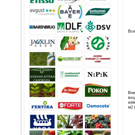
Все
Вне
вхо
изб
м2 