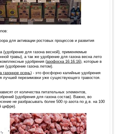
пов:
ора для активации ростовых процессов и развития
на (удобрение для газона весной), применяемые
нной травы), а так же удобрение для газона весна лето
е комплексные удобрения (
азофоска 16:16:16
), которые в
я (удобрение газона летом).
а газонное осень
) - это фосфорно калийные удобрения
ля лучшей перезимовки уже существующего травостоя.
зависят от количества питательных элементов,
рений (удобрения для газона состав). Важно, во
ение не разбрасывать более 500 гр азота по д.в. на 100
й цифре).