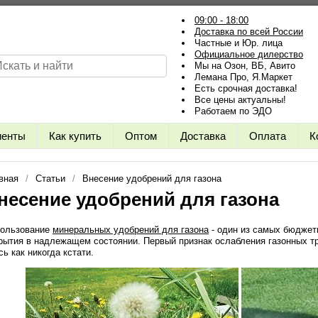
09:00 - 18:00
Доставка по всей России
Частные и Юр. лица
Официальное дилерство
Мы на Озон, ВБ, Авито
Лемана Про, Я.Маркет
Есть срочная доставка!
Все цены актуальны!
Работаем по ЭДО
иенты
Как купить
Оптом
Доставка
Оплата
К
вная
Статьи
Внесение удобрений для газона
несение удобрений для газона
ользование
минеральных удобрений для газона
- один из самых бюджет
рытия в надлежащем состоянии. Первый признак ослабления газонных тра
сь как никогда кстати.