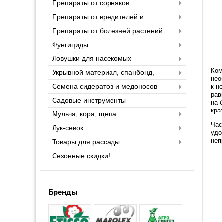
Препараты от сорняков
Препараты от вредителей и
насекомых
Препараты от болезней растений
Фунгициды
Ловушки для насекомых
Ком
Укрывной материал, спанбонд,
нео
агроспан
Семена сидератов и медоносов
к н
рав
Садовые инструменты
на 
кра
Мульча, кора, щепа
Час
Лук-севок
удо
неп
Товары для рассады
Сезонные скидки!
Бренды