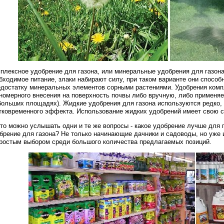
плексное удобрение для газона, или минеральные удобрения для газона 
бходимое питание, злаки набирают силу, при таком варианте они спосо
едостатку минеральных элементов сорными растениями. Удобрения комп
номерного внесения на поверхность почвы либо вручную, либо применя
больших площадях). Жидкие удобрения для газона используются редко, 
тковременного эффекта. Использование жидких удобрений имеет свою 
то можно услышать одни и те же вопросы - какое удобрение лучше для г
брение для газона? Не только начинающие дачники и садоводы, но уже 
ростым выбором среди большого количества предлагаемых позиций.