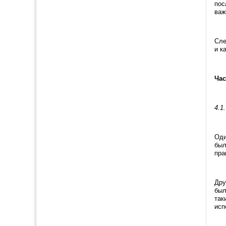
пос
важ
Сле
и к
Час
4.1
Оди
был
пра
Дру
был
так
исп