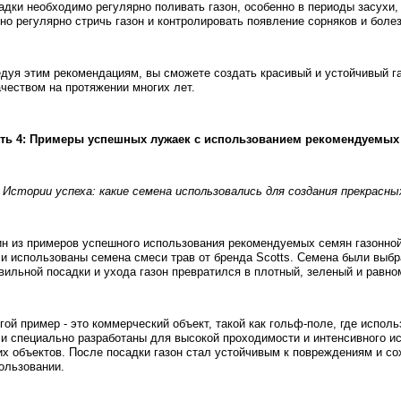
адки необходимо регулярно поливать газон, особенно в периоды засухи,
но регулярно стричь газон и контролировать появление сорняков и болез
дуя этим рекомендациям, вы сможете создать красивый и устойчивый г
ачеством на протяжении многих лет.
ть 4: Примеры успешных лужаек с использованием рекомендуемых
. Истории успеха: какие семена использовались для создания прекрасны
н из примеров успешного использования рекомендуемых семян газонной 
и использованы семена смеси трав от бренда Scotts. Семена были выбра
вильной посадки и ухода газон превратился в плотный, зеленый и равно
гой пример - это коммерческий объект, такой как гольф-поле, где испол
и специально разработаны для высокой проходимости и интенсивного и
их объектов. После посадки газон стал устойчивым к повреждениям и с
ользовании.