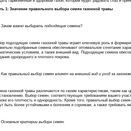
дать гармоничный и здоровый газон, который будет радовать глаз и при
ть 1: Значение правильного выбора семян газонной травы
. Зачем важно выбирать подходящие семена?
ор подходящих семян газонной травы играет ключевую роль в формирова
вильно подобранные семена обеспечивают оптимальное сочетание характ
матическим условиям, а также внешний вид. Подходящие семена обеспе
дания однородного и плотного покрова.
. Как правильный выбор семян влияет на внешний вид и уход за газоном
ена газонной травы различаются по своим характеристикам, таким как цве
становлению. Выбор семян, соответствующих требованиям вашего участк
акже его плотность и однородность. Кроме того, правильный выбор семя
ут быть более устойчивыми к болезням и сорнякам, а также требовать 
. Основные критерии выбора семян.