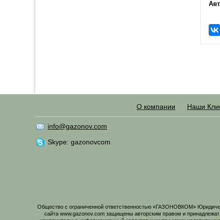
Авт
О компании
Наши Кли
info@gazonov.com
Skype: gazonovcom
Общество с ограниченной ответственностью «ГАЗОНОВКОМ» Юридический
сайта www.gazonov.com защищены авторским правом и принадлежат