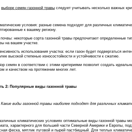
и
выборе семян газонной травы
следует учитывать несколько важных кри
матические условия: разные семена подходят для различных климатиче
птированные к вашему региону.
 почвы: некоторые сорта газонной травы предпочитают определенные ти
вы на вашем участке.
енсивность использования участка: если газон будет подвергаться инт
олее высокой степенью износостойкости и устойчивости к сжатию.
ор семян в соответствии с этими критериями позволит создать идеальн
ом и качеством на протяжении многих лет.
ть 2: Популярные виды газонной травы
. Какие виды газонной травы наиболее подходят для различных климат
азличных климатических условиях оптимальные виды газонной травы мо
мата, характерного для большей части Северной Америки и Европы, под
сная феска, мятлик луговой и пырей пастбищный. Для теплых климатиче