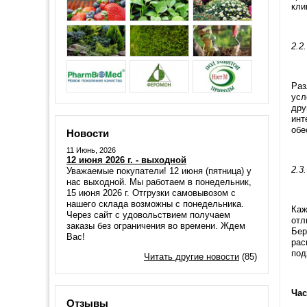
кли
2.2
Раз
усл
дру
инт
обе
Новости
11 Июнь, 2026
12 июня 2026 г. - выходной
2.3
Уважаемые покупатели! 12 июня (пятница) у
нас выходной. Мы работаем в понедельник,
15 июня 2026 г. Отгрузки самовывозом с
нашего склада возможны с понедельника.
Каж
Через сайт с удовольствием получаем
отл
заказы без ограничения во времени. Ждем
Бер
Вас!
рас
под
Читать другие новости
(85)
Час
Отзывы