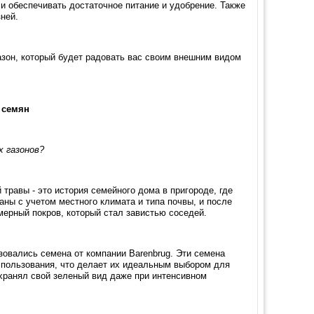
 и обеспечивать достаточное питание и удобрение. Также
ней.
азон, который будет радовать вас своим внешним видом
 семян
х газонов?
травы - это история семейного дома в пригороде, где
ны с учетом местного климата и типа почвы, и после
мерный покров, который стал завистью соседей.
ьзовались семена от компании Barenbrug. Эти семена
спользования, что делает их идеальным выбором для
охранял свой зеленый вид даже при интенсивном