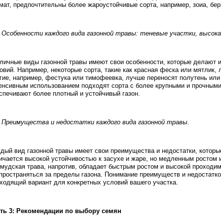
мат, предпочтительны более жароустойчивые сорта, например, зоиа, бер
. Особенности каждого вида газонной травы: теневые участки, высока
личные виды газонной травы имеют свои особенности, которые делают 
овий. Например, некоторые сорта, такие как красная феска или мятлик, 
гие, например, фестука или тимофеевка, лучше переносят полутень или
енсивным использованием подходят сорта с более крупными и прочными 
спечивают более плотный и устойчивый газон.
. Преимущества и недостатки каждого вида газонной травы.
дый вид газонной травы имеет свои преимущества и недостатки, которы
ичается высокой устойчивостью к засухе и жаре, но медленным ростом 
мудская трава, напротив, обладает быстрым ростом и высокой проходим
пространяться за пределы газона. Понимание преимуществ и недостатк
ходящий вариант для конкретных условий вашего участка.
ть 3: Рекомендации по выбору семян