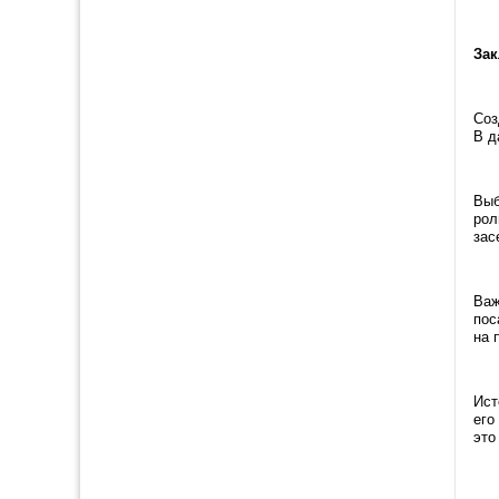
Зак
Соз
В д
Выб
рол
зас
Важ
пос
на 
Ист
его
это