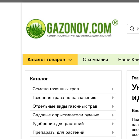
Каталог товаров
О компании
Наши Кл
Гла
Каталог
У
Семена газонных трав
и
Газонная трава по назначению
Отдельные виды газонных трав
Вве
Садовые опрыскиватели ручные
При
Удобрения для растений
вла
впе
Препараты для растений
осо