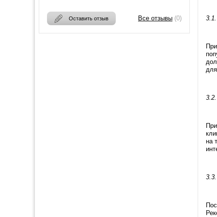
Все отзывы
(0)
3.1
Оставить отзыв
При
поп
дол
для
3.2
При
кли
на 
инт
3.3
Пос
Рек