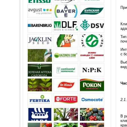
Пр
Кли
ада
Тип
поч
Инт
с б
Выб
вид
Час
2.1
В р
кли
кра