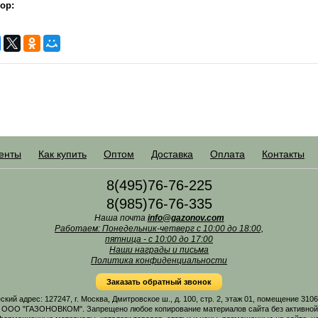
ор:
енты
Как купить
Оптом
Доставка
Оплата
Контакты
8(495)76-76-225
8(985)76-76-335
Наша почта
info@gazonov.com
Работаем: Понедельник-четверг с 10:00 до 18:00,
пятница - с 10:00 до 17:00
Наши награды и письма
Политика конфиденциальности
Заказать обратный звонок
 адрес: 127247, г. Москва, Дмитровское ш., д. 100, стр. 2, этаж 01, помещение 31
 ООО "ГАЗОНОВКОМ". Запрещено любое копирование материалов сайта без активной г