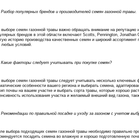
. Разбор популярных брендов и производителей семян газонной травы.
 выборе семян газонной травы важно обращать внимание на репутацию и
улярных брендов в этой области включают Scotts, Pennington, Jonathan G
гую историю производства качественных семян и широкий ассортимент
 любых условий.
. Какие факторы следует учитывать при покупке семян?
 выборе семян газонной травы следует учитывать несколько ключевых 
матические особенности вашего региона и выбирать семена, адаптирова
тип почвы на вашем участке и выбрать сорта травы, которые хорошо раст
енсивность использования участка и желаемый внешний вид газона, такж
. Рекомендации по правильной посадке и уходу за газоном с учетом вы
ле выбора подходящих семян газонной травы необходимо правильно про
омендуется посадить семена во влажную и хорошо подготовленную почв