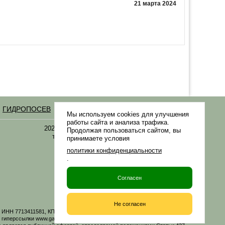
21 марта 2024
ГИДРОПОСЕВ
Статьи
Мы используем cookies для улучшения
работы сайта и анализа трафика.
2021-2026 © «Газонная трава, семена газонных
Продолжая пользоваться сайтом, вы
трав: выбор удобрения и средства защиты в
принимаете условия
Gazonov.com»
политики конфиденциальности
.
Филиалы ТК РФ
Согласен
Не согласен
06 ИНН 7713411581, КПП 771301001 ОГРН 1167746161219. Все материалы
иперссылки www.gazonov.com. Данный сайт и его содержимое носит