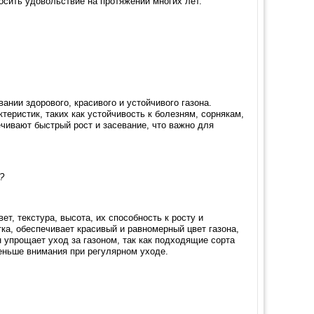
носить удовольствие на протяжении многих лет.
нии здорового, красивого и устойчивого газона.
еристик, таких как устойчивость к болезням, сорнякам,
чивают быстрый рост и засевание, что важно для
?
т, текстура, высота, их способность к росту и
а, обеспечивает красивый и равномерный цвет газона,
н упрощает уход за газоном, так как подходящие сорта
меньше внимания при регулярном уходе.