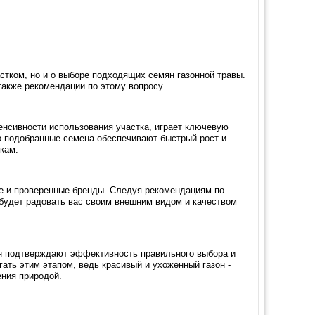
частком, но и о выборе подходящих семян газонной травы.
также рекомендации по этому вопросу.
енсивности использования участка, играет ключевую
но подобранные семена обеспечивают быстрый рост и
кам.
е и проверенные бренды. Следуя рекомендациям по
 будет радовать вас своим внешним видом и качеством
н подтверждают эффективность правильного выбора и
гать этим этапом, ведь красивый и ухоженный газон -
ения природой.