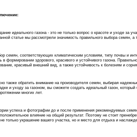
лючение:
дание идеального газона - это не только вопрос о красоте и уходе за у
анной статье мы рассмотрели значимость правильного выбора семян, а 
ор семян, соответствующих климатическим условиям, типу почвы и инт
ь в формировании здорового, красивого и устойчивого газона. Правиль
евание, красивый внешний вид, а также устойчивость к болезням и сорня
но также обратить внимание на производителя семян, выбирая надежны
адке и уходу за газоном, вы сможете создать идеальный газон, который
протяжении многих лет.
ории успеха и фотографии до и после применения рекомендуемых семя
 положительное влияние на общий результат. Поэтому не стоит пренебре
 не только украшение вашего участка, но и место для отдыха и наслажд