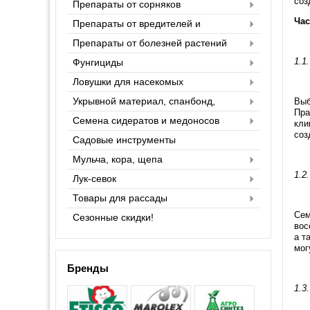
соз
Препараты от сорняков
Час
Препараты от вредителей и
насекомых
Препараты от болезней растений
1.1
Фунгициды
Ловушки для насекомых
Укрывной материал, спанбонд,
Выб
агроспан
Пра
Семена сидератов и медоносов
кли
соз
Садовые инструменты
Мульча, кора, щепа
1.2
Лук-севок
Товары для рассады
Сем
Сезонные скидки!
вос
а т
мог
Бренды
1.3