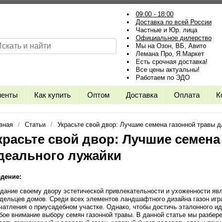
09:00 - 18:00
Доставка по всей России
Частные и Юр. лица
Официальное дилерство
Мы на Озон, ВБ, Авито
Лемана Про, Я.Маркет
Есть срочная доставка!
Все цены актуальны!
Работаем по ЭДО
иенты
Как купить
Оптом
Доставка
Оплата
К
вная
Статьи
Украсьте свой двор: Лучшие семена газонной травы 
красьте свой двор: Лучшие семена
деального лужайки
дение:
дание своему двору эстетической привлекательности и ухоженности яв
дельцев домов. Среди всех элементов ландшафтного дизайна газон игр
чатления о приусадебном участке. Однако, чтобы достичь эталонного и
бое внимание выбору семян газонной травы. В данной статье мы разбере