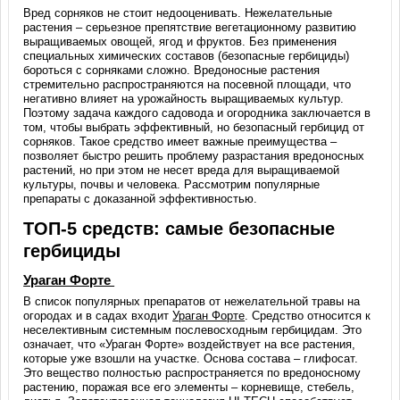
Вред сорняков не стоит недооценивать. Нежелательные
растения – серьезное препятствие вегетационному развитию
выращиваемых овощей, ягод и фруктов. Без применения
специальных химических составов (безопасные гербициды)
бороться с сорняками сложно. Вредоносные растения
стремительно распространяются на посевной площади, что
негативно влияет на урожайность выращиваемых культур.
Поэтому задача каждого садовода и огородника заключается в
том, чтобы выбрать эффективный, но безопасный гербицид от
сорняков. Такое средство имеет важные преимущества –
позволяет быстро решить проблему разрастания вредоносных
растений, но при этом не несет вреда для выращиваемой
культуры, почвы и человека. Рассмотрим популярные
препараты с доказанной эффективностью.
ТОП-5 средств: самые безопасные
гербициды
Ураган Форте
В список популярных препаратов от нежелательной травы на
огородах и в садах входит
Ураган Форте
. Средство относится к
неселективным системным послевосходным гербицидам. Это
означает, что «Ураган Форте» воздействует на все растения,
которые уже взошли на участке. Основа состава – глифосат.
Это вещество полностью распространяется по вредоносному
растению, поражая все его элементы – корневище, стебель,