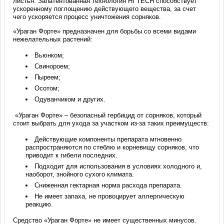
листья. Запатентованная технология HI TECH способствует
ускоренному поглощению действующего вещества, за счет
чего ускоряется процесс уничтожения сорняков.
«Ураган Форте» предназначен для борьбы со всеми видами
нежелательных растений:
Вьюнком;
Свинороем;
Пыреем;
Осотом;
Одуванчиком и других.
«Ураган Форте» – безопасный гербицид от сорняков, который
стоит выбрать для ухода за участком из-за таких преимуществ:
Действующие компоненты препарата мгновенно
распространяются по стеблю и корневищу сорняков, что
приводит к гибели последних.
Подходит для использования в условиях холодного и,
наоборот, знойного сухого климата.
Сниженная гектарная норма расхода препарата.
Не имеет запаха, не провоцирует аллергическую
реакцию.
Средство «Ураган Форте» не имеет существенных минусов.