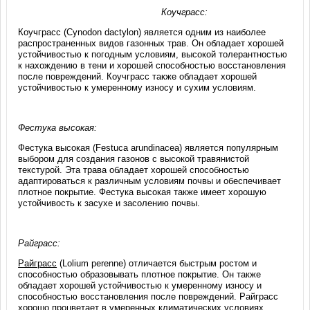
Коучграсс:
Коучграсс (Cynodon dactylon) является одним из наиболее
распространенных видов газонных трав. Он обладает хорошей
устойчивостью к погодным условиям, высокой толерантностью
к нахождению в тени и хорошей способностью восстановления
после повреждений. Коучграсс также обладает хорошей
устойчивостью к умеренному износу и сухим условиям.
Фестука высокая:
Фестука высокая (Festuca arundinacea) является популярным
выбором для создания газонов с высокой травянистой
текстурой. Эта трава обладает хорошей способностью
адаптироваться к различным условиям почвы и обеспечивает
плотное покрытие. Фестука высокая также имеет хорошую
устойчивость к засухе и засолению почвы.
Райграсс:
Райграсс
(Lolium perenne) отличается быстрым ростом и
способностью образовывать плотное покрытие. Он также
обладает хорошей устойчивостью к умеренному износу и
способностью восстановления после повреждений. Райграсс
хорошо процветает в умеренных климатических условиях.