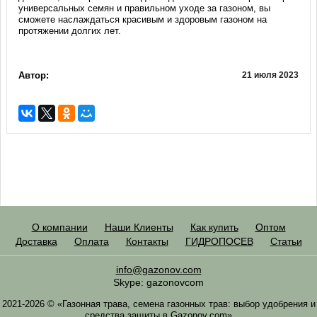
универсальных семян и правильном уходе за газоном, вы
сможете наслаждаться красивым и здоровым газоном на
протяжении долгих лет.
Автор:
21 июля 2023
О компании
Наши Клиенты
Как купить
Оптом
Доставка
Оплата
Контакты
ГИДРОПОСЕВ
Статьи
info@gazonov.com
Skype: gazonovcom
2021-2026 © «Газонная трава, семена газонных трав: выбор удобрения и
средства защиты в Gazonov.com»