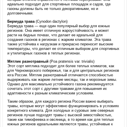
идеально подходит для спортивных площадок и садов, где
газоны должны быть не только декоративными, но и
долговечными.
Бермуда трава
(Cynodon dactylon)
Бермуда трава — еще один популярный выбор для южных
регионов. Она имеет отличную жароустойчивость и может
расти на бедных почвах, что делает ее идеальной для
создания газонов в регионах с жарким климатом. Эта трава
также устойчива к нагрузкам и прекрасно переносит высокие
температуры, что делает ее отличным выбором для спортивных
и утилитарных газонов в теплых регионах.
Мятлик разнотравный
(Poa pratensis var. trivialis)
Этот сорт мятлика подходит для более теплых климатов, как
для Черноморского побережья, так и для центральных регионов
юга России. Мятлик разнотравный отличается способностью
выдерживать как жаркие летние месяцы, так и морозные зимы.
Однако для максимально устойчивого газона рекомендуется
сочетать этот сорт с другими травами для повышения их
адаптивности к разным климатическим условиям.
Таким образом, для каждого региона России важно выбирать
травы, которые могут эффективно функционировать в условиях
конкретного климата. Для холодных и суровых зим северных
регионов лучше подходят травы с высокой зимостойкостью,
такие как тимофеевка и овсяница, в то время как для теплых
южных регионов идеальными являются травы, устойчивые к