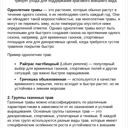
требует ухода для поддержания красивого внешнего вида.
Однолетние травы
— это растения, которые обычно растут в
течение одного сезона, и их необходимо сеять каждый год. Они
не обладают такой морозостойкостью, как многолетние травы, и
могут не пережить зиму, если температура опустится ниже
определенной отметки. Однако однолетние травы могут быть
полезными для быстрого создания газона на протяжении одного
сезона, например, для временных газонов, спортивных
площадок или для декоративных целей, когда требуется густое
травяное покрытие быстро.
Пример однолетних трав:
Райграс пастбищный
(Lolium perenne) — популярный
выбор для временных газонов, спортивных полей и других
ситуаций, где важно быстрое заращивание.
Гречишка обыкновенная
— используется в качестве
временного покрытия, легко всходит и быстро растет, но не
устойчива к зимним морозам.
2.
Группы газонных трав
Газонные травы можно классифицировать по различным
характеристикам в зависимости от их назначения и условий
выращивания. Основные группы газонных трав — это
декоративные, спортивные, утилитарные и теневые. В каждой
из этих групп используются разные виды трав, которые имеют
специфические особенности роста и устойчивости к внешним