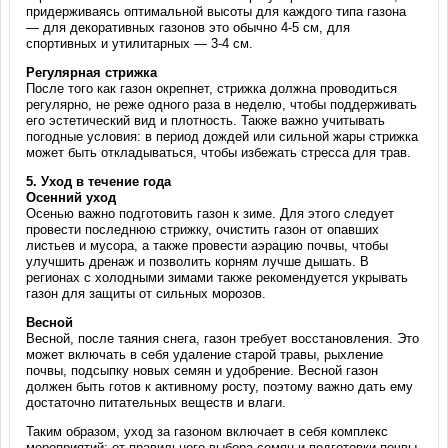
придерживаясь оптимальной высоты для каждого типа газона
— для декоративных газонов это обычно 4-5 см, для
спортивных и утилитарных — 3-4 см.
Регулярная стрижка
После того как газон окрепнет, стрижка должна проводиться
регулярно, не реже одного раза в неделю, чтобы поддерживать
его эстетический вид и плотность. Также важно учитывать
погодные условия: в период дождей или сильной жары стрижка
может быть откладываться, чтобы избежать стресса для трав.
5.
Уход в течение года
Осенний уход
Осенью важно подготовить газон к зиме. Для этого следует
провести последнюю стрижку, очистить газон от опавших
листьев и мусора, а также провести аэрацию почвы, чтобы
улучшить дренаж и позволить корням лучше дышать. В
регионах с холодными зимами также рекомендуется укрывать
газон для защиты от сильных морозов.
Весной
Весной, после таяния снега, газон требует восстановления. Это
может включать в себя удаление старой травы, рыхление
почвы, подсыпку новых семян и удобрение. Весной газон
должен быть готов к активному росту, поэтому важно дать ему
достаточно питательных веществ и влаги.
Таким образом, уход за газоном включает в себя комплекс
мероприятий: от правильного выбора семян и подготовки почвы