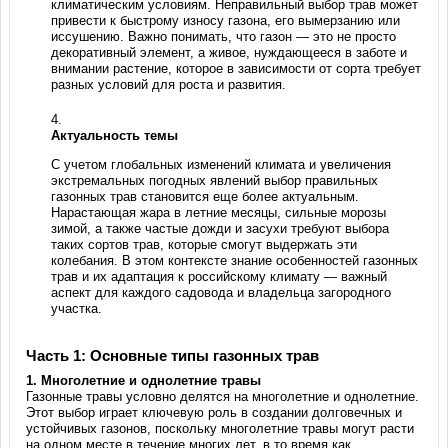
климатическим условиям. Неправильный выбор трав может
привести к быстрому износу газона, его вымерзанию или
иссушению. Важно понимать, что газон — это не просто
декоративный элемент, а живое, нуждающееся в заботе и
внимании растение, которое в зависимости от сорта требует
разных условий для роста и развития.
Актуальность темы
С учетом глобальных изменений климата и увеличения
экстремальных погодных явлений выбор правильных
газонных трав становится еще более актуальным.
Нарастающая жара в летние месяцы, сильные морозы
зимой, а также частые дожди и засухи требуют выбора
таких сортов трав, которые смогут выдержать эти
колебания. В этом контексте знание особенностей газонных
трав и их адаптация к российскому климату — важный
аспект для каждого садовода и владельца загородного
участка.
Часть 1: Основные типы газонных трав
1.
Многолетние и однолетние травы
Газонные травы условно делятся на многолетние и однолетние.
Этот выбор играет ключевую роль в создании долговечных и
устойчивых газонов, поскольку многолетние травы могут расти
на одном месте в течение многих лет, в то время как