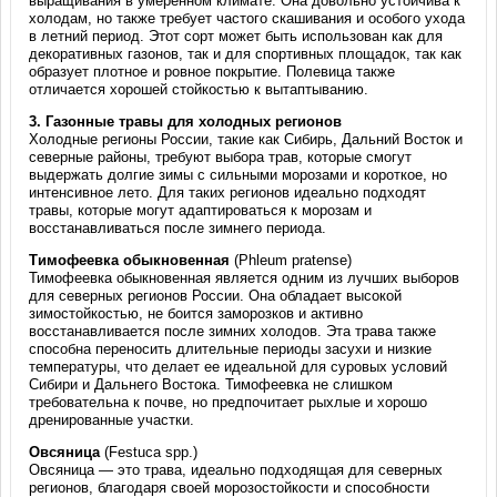
выращивания в умеренном климате. Она довольно устойчива к
холодам, но также требует частого скашивания и особого ухода
в летний период. Этот сорт может быть использован как для
декоративных газонов, так и для спортивных площадок, так как
образует плотное и ровное покрытие. Полевица также
отличается хорошей стойкостью к вытаптыванию.
3.
Газонные травы для холодных регионов
Холодные регионы России, такие как Сибирь, Дальний Восток и
северные районы, требуют выбора трав, которые смогут
выдержать долгие зимы с сильными морозами и короткое, но
интенсивное лето. Для таких регионов идеально подходят
травы, которые могут адаптироваться к морозам и
восстанавливаться после зимнего периода.
Тимофеевка обыкновенная
(Phleum pratense)
Тимофеевка обыкновенная является одним из лучших выборов
для северных регионов России. Она обладает высокой
зимостойкостью, не боится заморозков и активно
восстанавливается после зимних холодов. Эта трава также
способна переносить длительные периоды засухи и низкие
температуры, что делает ее идеальной для суровых условий
Сибири и Дальнего Востока. Тимофеевка не слишком
требовательна к почве, но предпочитает рыхлые и хорошо
дренированные участки.
Овсяница
(Festuca spp.)
Овсяница — это трава, идеально подходящая для северных
регионов, благодаря своей морозостойкости и способности