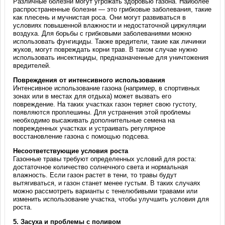
Различные болезни могут угрожать здоровью газона. Наиболее
распространенные болезни — это грибковые заболевания, такие
как плесень и мучнистая роса. Они могут развиваться в
условиях повышенной влажности и недостаточной циркуляции
воздуха. Для борьбы с грибковыми заболеваниями можно
использовать фунгициды. Также вредители, такие как личинки
жуков, могут повреждать корни трав. В таком случае нужно
использовать инсектициды, предназначенные для уничтожения
вредителей.
Повреждения от интенсивного использования
Интенсивное использование газона (например, в спортивных
зонах или в местах для отдыха) может вызвать его
повреждение. На таких участках газон теряет свою густоту,
появляются проплешины. Для устранения этой проблемы
необходимо высаживать дополнительные семена на
поврежденных участках и устраивать регулярное
восстановление газона с помощью подсева.
Несоответствующие условия роста
Газонные травы требуют определенных условий для роста:
достаточное количество солнечного света и нормальная
влажность. Если газон растет в тени, то травы будут
вытягиваться, и газон станет менее густым. В таких случаях
можно рассмотреть варианты с тенелюбивыми травами или
изменить использование участка, чтобы улучшить условия для
роста.
5.
Засуха и проблемы с поливом