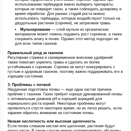
использовании гербицидов важно выбирать препараты,
которые не повредят газон, а также соблюдать дозировку и
время обработки. Для ранних стадий роста можно
использовать гербициды, которые воздействуют только на
двудольные растения (сорняки), не затрагивая травы.
Мульчирование
— слой мульчи из органических
материалов может помочь подавить рост сорняков, а также
сохранить влагу в почве. Однако этот метод подходит не
для всех типов газонов.
Правильный уход за газоном
Регулярная стрижка и своевременное внесение удобрений
также помогает укрепить травы и сделать их более
устойчивыми к сорнякам. Сорняки не могут конкурировать с
густым и здоровым газоном, поэтому важно поддерживать его в
хорошем состоянии.
3.
Проблемы с почвой
Неудачная подготовка почвы — еще одна частая причина
проблем с газоном. Газон требует хорошо дренированной почвы
с оптимальным уровнем pH и хорошей аэрацией для
нормального роста корней. Некоторые проблемы могут
проявляться спустя некоторое время, но их легко решить, если
заранее обратить внимание на состояние почвы.
Низкая кислотность или высокая щелочность
Если почва слишком кислая или щелочная, растения будут
плохо расти. В таком случае можно скорректировать pH почвы