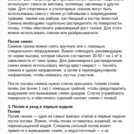
используют смеси из мятлика, полевицы, овсяницы и других
трав. Для спортивных и утилитарных газонов могут быть
использованы смеси с более устойчивыми к повреждениям
травами, такими как райграс пастбищный и костер безостый.
Семена необходимо тщательно распределить по поверхности
почвы, чтобы обеспечить равномерный рост газона. Для этого
можно использовать сеялки или разбрасыватели.
Посев семян
Семена газона можно сеять вручную или с помощью
специального оборудования. Важно соблюдать рекомендацию
по норме высева, которая обычно составляет 30-50 г на 1 м² в
зависимости от типа травы. Для равномерного распределения
семян можно использовать метод крест-накрест — посеять
семена в одном направлении, а затем в перпендикулярном
направлении, чтобы избежать пустых участков.
После посева семена нужно слегка присыпать тонким слоем
почвы (не более 1 см) с помощью граблей, чтобы предотвратить
выдувание или вымывание семян дождем. Слегка утрамбовать
поверхность и обеспечить хороший контакт семян с почвой.
3.
Полив и уход в первые недели
Полив
Полив газона — один из самых важных этапов в первые недели
после посева. Важно, чтобы почва оставалась влажной, но не
перенасыщенной водой. Слишком сильный полив может
привести к вымыванию семян, а недостаточный — к их