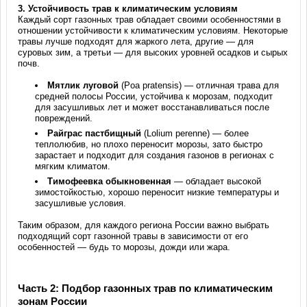
3.
Устойчивость трав к климатическим условиям
Каждый сорт газонных трав обладает своими особенностями в
отношении устойчивости к климатическим условиям. Некоторые
травы лучше подходят для жаркого лета, другие — для
суровых зим, а третьи — для высоких уровней осадков и сырых
почв.
Мятлик луговой
(Poa pratensis) — отличная трава для
средней полосы России, устойчива к морозам, подходит
для засушливых лет и может восстанавливаться после
повреждений.
Райграс пастбищный
(Lolium perenne) — более
теплолюбив, но плохо переносит морозы, зато быстро
зарастает и подходит для создания газонов в регионах с
мягким климатом.
Тимофеевка обыкновенная
— обладает высокой
зимостойкостью, хорошо переносит низкие температуры и
засушливые условия.
Таким образом, для каждого региона России важно выбрать
подходящий сорт газонной травы в зависимости от его
особенностей — будь то морозы, дожди или жара.
Часть 2: Подбор газонных трав по климатическим
зонам России