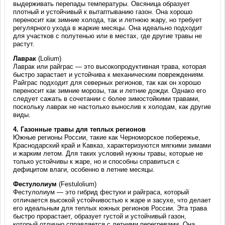
выдерживать перепады температуры. Овсяница образует
плотный и устойчивый к вытаптыванию газон. Она хорошо
переносит как зимние холода, так и летнюю жару, но требует
регулярного ухода в жаркие месяцы. Она идеально подходит
для участков с полутенью или в местах, где другие травы не
растут.
Лаврак
(Lolium)
Лаврак или райграс — это высокопродуктивная трава, которая
быстро зарастает и устойчива к механическим повреждениям.
Райграс подходит для северных регионов, так как он хорошо
переносит как зимние морозы, так и летние дожди. Однако его
следует сажать в сочетании с более зимостойкими травами,
поскольку лаврак не настолько вынослив к холодам, как другие
виды.
4.
Газонные травы для теплых регионов
Южные регионы России, такие как Черноморское побережье,
Краснодарский край и Кавказ, характеризуются мягкими зимами
и жарким летом. Для таких условий нужны травы, которые не
только устойчивы к жаре, но и способны справиться с
дефицитом влаги, особенно в летние месяцы.
Фестулолиум
(Festulolium)
Фестулолиум — это гибрид фестуки и райграса, который
отличается высокой устойчивостью к жаре и засухе, что делает
его идеальным для теплых южных регионов России. Эта трава
быстро прорастает, образует густой и устойчивый газон,
который отлично справляется с летними перегревами. Она