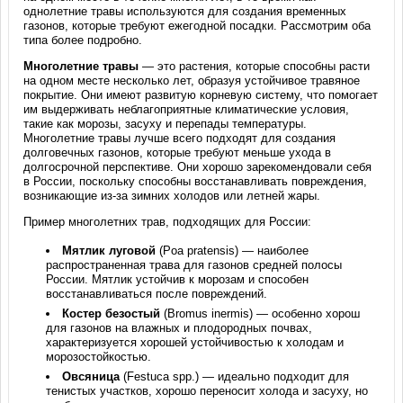
однолетние травы используются для создания временных
газонов, которые требуют ежегодной посадки. Рассмотрим оба
типа более подробно.
Многолетние травы
— это растения, которые способны расти
на одном месте несколько лет, образуя устойчивое травяное
покрытие. Они имеют развитую корневую систему, что помогает
им выдерживать неблагоприятные климатические условия,
такие как морозы, засуху и перепады температуры.
Многолетние травы лучше всего подходят для создания
долговечных газонов, которые требуют меньше ухода в
долгосрочной перспективе. Они хорошо зарекомендовали себя
в России, поскольку способны восстанавливать повреждения,
возникающие из-за зимних холодов или летней жары.
Пример многолетних трав, подходящих для России:
Мятлик луговой
(Poa pratensis) — наиболее
распространенная трава для газонов средней полосы
России. Мятлик устойчив к морозам и способен
восстанавливаться после повреждений.
Костер безостый
(Bromus inermis) — особенно хорош
для газонов на влажных и плодородных почвах,
характеризуется хорошей устойчивостью к холодам и
морозостойкостью.
Овсяница
(Festuca spp.) — идеально подходит для
тенистых участков, хорошо переносит холода и засуху, но