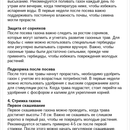
высыханию. Рекомендуется поливать газон каждый день по
утрам или вечерам, когда температура ниже, чтобы избежать
испарения воды. В первые недели после посева важно
поддерживать постоянную влажность почвы, чтобы семена
могли прорасти.
Защита от сорняков
После посева газона важно следить за ростом сорняков,
которые могут затмить и угнетать развитие газонных трав. Для
борьбы с ними можно использовать специальные гербициды
или регулярно выпалывать сорняки вручную. Важно, чтобы
газонные травы были достаточно сильными, прежде чем
применять гербициды, чтобы избежать повреждения молодых
растений.
Подкормка после посева
После того как травы начнут прорастать, необходимо удобрить
газон с учетом его возрастных потребностей. В первые недели
можно использовать удобрения с высоким содержанием азота
для стимуляции роста. Когда трава подрастет, стоит перейти на
удобрения с фосфором и калием для укрепления корней.
4.
Стрижка газона
Первое скашивание
Первое скашивание газона можно проводить, когда трава
достигнет высоты 7-8 см. Важно не скашивать ее слишком
коротко в первый раз, чтобы не повредить молодые растения.
Рекомендуется оставить примерно 4-5 см после первой
стрижки. После этого можно начать регулярное скашивание,