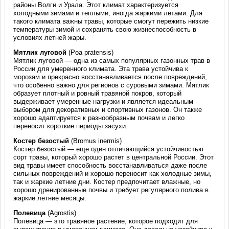
районы Волги и Урала. Этот климат характеризуется
холодными зимами и теплыми, иногда жаркими летами. Для
такого климата важны травы, которые смогут пережить низкие
температуры зимой и сохранять свою жизнеспособность в
условиях летней жары.
Мятлик луговой
(Poa pratensis)
Мятлик луговой — одна из самых популярных газонных трав в
России для умеренного климата. Эта трава устойчива к
морозам и прекрасно восстанавливается после повреждений,
что особенно важно для регионов с суровыми зимами. Мятлик
образует плотный и ровный травяной покров, который
выдерживает умеренные нагрузки и является идеальным
выбором для декоративных и спортивных газонов. Он также
хорошо адаптируется к разнообразным почвам и легко
переносит короткие периоды засухи.
Костер безостый
(Bromus inermis)
Костер безостый — еще один отличающийся устойчивостью
сорт травы, который хорошо растет в центральной России. Этот
вид травы имеет способность восстанавливаться даже после
сильных повреждений и хорошо переносит как холодные зимы,
так и жаркие летние дни. Костер предпочитает влажные, но
хорошо дренированные почвы и требует регулярного полива в
жаркие летние месяцы.
Полевица
(Agrostis)
Полевица — это травяное растение, которое подходит для