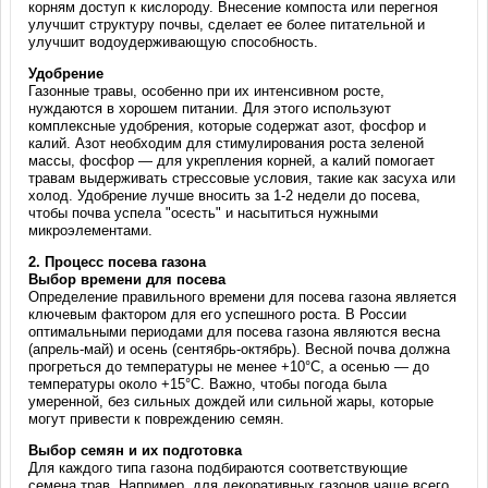
корням доступ к кислороду. Внесение компоста или перегноя
улучшит структуру почвы, сделает ее более питательной и
улучшит водоудерживающую способность.
Удобрение
Газонные травы, особенно при их интенсивном росте,
нуждаются в хорошем питании. Для этого используют
комплексные удобрения, которые содержат азот, фосфор и
калий. Азот необходим для стимулирования роста зеленой
массы, фосфор — для укрепления корней, а калий помогает
травам выдерживать стрессовые условия, такие как засуха или
холод. Удобрение лучше вносить за 1-2 недели до посева,
чтобы почва успела "осесть" и насытиться нужными
микроэлементами.
2.
Процесс посева газона
Выбор времени для посева
Определение правильного времени для посева газона является
ключевым фактором для его успешного роста. В России
оптимальными периодами для посева газона являются весна
(апрель-май) и осень (сентябрь-октябрь). Весной почва должна
прогреться до температуры не менее +10°C, а осенью — до
температуры около +15°C. Важно, чтобы погода была
умеренной, без сильных дождей или сильной жары, которые
могут привести к повреждению семян.
Выбор семян и их подготовка
Для каждого типа газона подбираются соответствующие
семена трав. Например, для декоративных газонов чаще всего