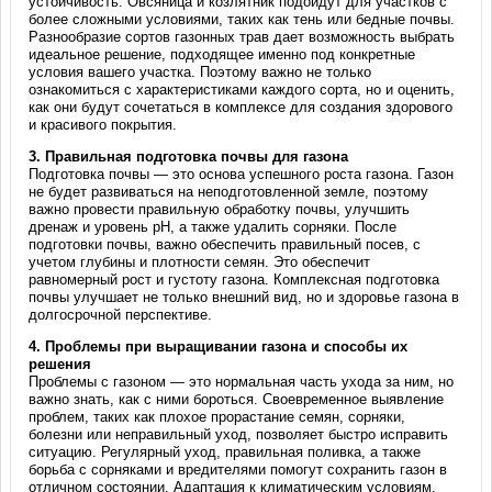
устойчивость. Овсяница и козлятник подойдут для участков с
более сложными условиями, таких как тень или бедные почвы.
Разнообразие сортов газонных трав дает возможность выбрать
идеальное решение, подходящее именно под конкретные
условия вашего участка. Поэтому важно не только
ознакомиться с характеристиками каждого сорта, но и оценить,
как они будут сочетаться в комплексе для создания здорового
и красивого покрытия.
3.
Правильная подготовка почвы для газона
Подготовка почвы — это основа успешного роста газона. Газон
не будет развиваться на неподготовленной земле, поэтому
важно провести правильную обработку почвы, улучшить
дренаж и уровень pH, а также удалить сорняки. После
подготовки почвы, важно обеспечить правильный посев, с
учетом глубины и плотности семян. Это обеспечит
равномерный рост и густоту газона. Комплексная подготовка
почвы улучшает не только внешний вид, но и здоровье газона в
долгосрочной перспективе.
4.
Проблемы при выращивании газона и способы их
решения
Проблемы с газоном — это нормальная часть ухода за ним, но
важно знать, как с ними бороться. Своевременное выявление
проблем, таких как плохое прорастание семян, сорняки,
болезни или неправильный уход, позволяет быстро исправить
ситуацию. Регулярный уход, правильная поливка, а также
борьба с сорняками и вредителями помогут сохранить газон в
отличном состоянии. Адаптация к климатическим условиям,