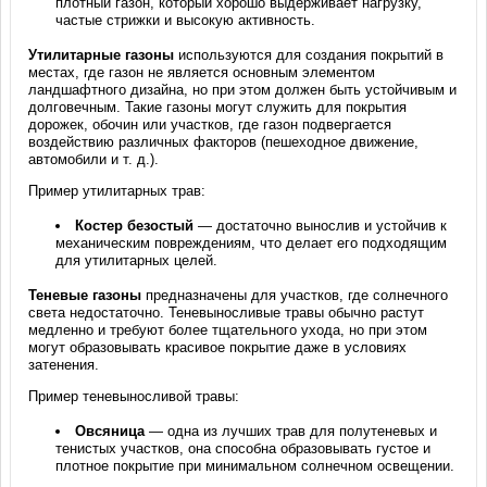
плотный газон, который хорошо выдерживает нагрузку,
частые стрижки и высокую активность.
Утилитарные газоны
используются для создания покрытий в
местах, где газон не является основным элементом
ландшафтного дизайна, но при этом должен быть устойчивым и
долговечным. Такие газоны могут служить для покрытия
дорожек, обочин или участков, где газон подвергается
воздействию различных факторов (пешеходное движение,
автомобили и т. д.).
Пример утилитарных трав:
Костер безостый
— достаточно вынослив и устойчив к
механическим повреждениям, что делает его подходящим
для утилитарных целей.
Теневые газоны
предназначены для участков, где солнечного
света недостаточно. Теневыносливые травы обычно растут
медленно и требуют более тщательного ухода, но при этом
могут образовывать красивое покрытие даже в условиях
затенения.
Пример теневыносливой травы:
Овсяница
— одна из лучших трав для полутеневых и
тенистых участков, она способна образовывать густое и
плотное покрытие при минимальном солнечном освещении.