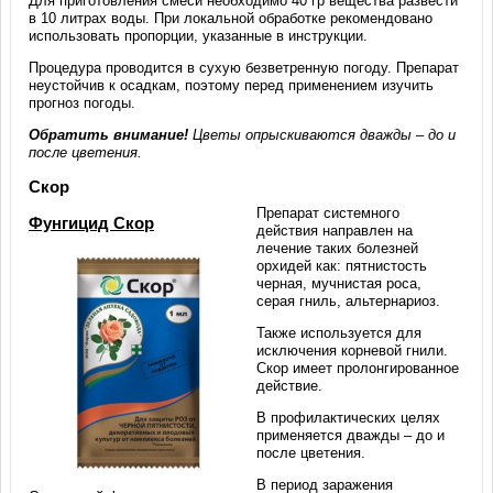
Для приготовления смеси необходимо 40 гр вещества развести
в 10 литрах воды. При локальной обработке рекомендовано
использовать пропорции, указанные в инструкции.
Процедура проводится в сухую безветренную погоду. Препарат
неустойчив к осадкам, поэтому перед применением изучить
прогноз погоды.
Обратить внимание!
Цветы опрыскиваются дважды – до и
после цветения.
Скор
Препарат системного
Фунгицид Скор
действия направлен на
лечение таких болезней
орхидей как: пятнистость
черная, мучнистая роса,
серая гниль, альтернариоз.
Также используется для
исключения корневой гнили.
Скор имеет пролонгированное
действие.
В профилактических целях
применяется дважды – до и
после цветения.
В период заражения