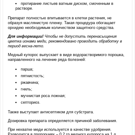
протирание листьев ватным диском, смоченным в
растворе.
Препарат полностью впитывается в клетки растения, не
образуя маслянистую пленку. Такая процедура обогащает
орхидею необходимым количеством защитного средства.
Для информации!
Чтобы не допустить перенасыщения
цветка ионами меди, рекомендовано проводить обработку в
период весна-лето.
Медный купорос выпускает в виде водорастворимого порошка,
направленного на лечение ряда болезней:
парша;
пятнистость;
ржавчина;
гниль;
мучнистая роса ложная;
септориоз.
Также выступает антисептиком для субстрата.
Дозировка препарата определяется причиной заболевания.
При нехватке меди используется в качестве удобрения.
Разводится в пропорциях – 0,2 гр медного купороса на 1 л