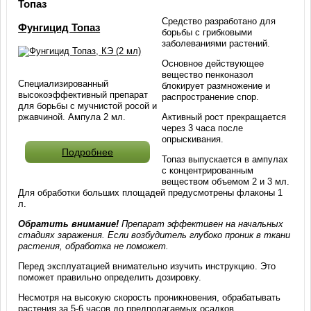
Топаз
Средство разработано для
Фунгицид Топаз
борьбы с грибковыми
заболеваниями растений.
Основное действующее
вещество пенконазол
Специализированный
блокирует размножение и
высокоэффективный препарат
распространение спор.
для борьбы с мучнистой росой и
ржавчиной. Ампула 2 мл.
Активный рост прекращается
через 3 часа после
опрыскивания.
Подробнее
Топаз выпускается в ампулах
с концентрированным
веществом объемом 2 и 3 мл.
Для обработки больших площадей предусмотрены флаконы 1
л.
Обратить внимание!
Препарат эффективен на начальных
стадиях заражения. Если возбудитель глубоко проник в ткани
растения, обработка не поможет.
Перед эксплуатацией внимательно изучить инструкцию. Это
поможет правильно определить дозировку.
Несмотря на высокую скорость проникновения, обрабатывать
растения за 5-6 часов до предполагаемых осадков.