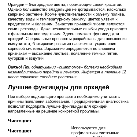
Орхидеи – благородные цветы, поражающие своей красотой.
Однако большинство владельцев не догадываются, насколько
капризно растение. Кроме чувствительности к объему полива,
качеству воды и температурному режиму, цветок уязвим к
вредителям и болезням. Зачастую причиной гибели являются
сами цветоводы. Даже незначительные ошибки ухода приводят
к фатальным последствиям. Здесь поможет фунгицид для
орхидей. Специальные препараты разработаны для повышения
иммунитета, блокировки развития насекомых, укрепления
корневой системы. Заражение определяется по внешним
признакам – высыхание листьев, появление темных пятен,
бугорков и вздутий.
Важно!
При обнаружении «симптомов» болезни необходимо
незамедлительно перейти к лечению. Инфекция в течение 12
часов заражает соседние растения.
Лучшие фунгициды для орхидей
При выборе подходящего препарата необходимо учитывать
причины появления заболевания. Предварительная диагностика
позволит подобрать лучшие фунгициды для орхидей,
направленные на решение конкретной проблемы.
Чистоцвет
Используется для
Чистоцвет
профилактики системных