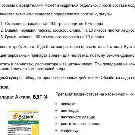
 борьбы с вредителями может внедряться отдельно, либо в составе бор
ичество активного вещества определяется сортом культуры.
Смородина, крыжовник. 100 гр разводится 10 л воды.
Вишня, черешня, персик, абрикос, слива. На 10 литров чистой жидкос
Груши, яблони. 100 гр медного купороса на 10 л воды.
евьям требуется от 2 до 5 литров раствора (в расчете на 1 ствол). Куста
центрированный препарат вреден для человека, поэтому рекомендовано
отать в перчатках, респираторе и защитных очках. При попадании на кож
ьшим количеством проточной воды.
ный купорос обладает пролонгированным действием. Обработка сада осе
тара
Препарат воздействует на насекомых и их
епарат Актара, ВДГ (4
цикадки;
цветоеда;
паутинного клеща;
растительного клеща;
медяницы.