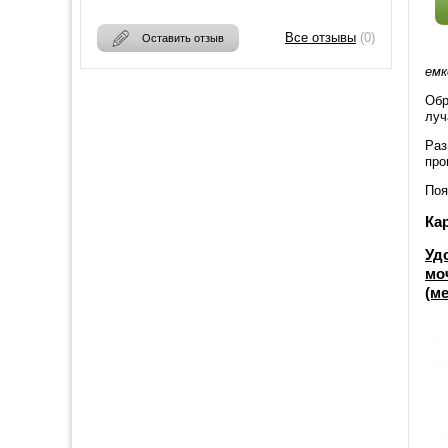
Все отзывы
(0)
Оставить отзыв
емк
Обр
луч
Раз
про
Поя
Ка
Уд
мо
(ме