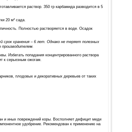
отавливается раствор. 350 гр карбамида разводится в 5
ки 20 м² сада.
опичность. Полностью растворяется в воде. Осадок
 срок хранения – 6 лет. Однако не теряет полезных
о производителем.
вы. Избегать попадания концентрированного раствора
ит к серьезным ожогам.
рников, плодовых и декоративных деревьев от таких
ан и иных повреждений коры. Восполняет дефицит меди
компонентное удобрение. Рекомендован к применению на