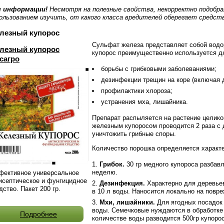
я информации!
Несмотря на полезные свойства, некорректно подобр
ользованием изучить, от какого класса вредителей оберегает средст
лезный купорос
Сульфат железа представляет собой водо
лезный купорос
купорос преимущественно используется д
сагро
борьбы с грибковыми заболеваниями;
дезинфекции трещин на коре (включая 
профилактики хлороза;
устранения мха, лишайника.
Препарат распыляется на растение целико
железным купоросом проводится 2 раза с 
уничтожить грибные споры.
Количество порошка определяется характ
Грибок.
30 гр медного купороса разбавл
неделю.
ективное универсальное
исептическое и фунгицидное
Дезинфекция.
Характерно для деревьев
дство. Пакет 200 гр.
в 10 л воды. Наносится локально на повр
Мхи, лишайники.
Для ягодных посадок 
воды. Семечковые нуждаются в обработке
Подробнее
количестве воды разводится 500гр купорос