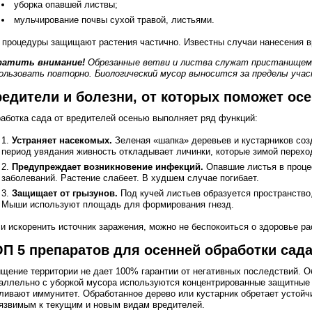
уборка опавшей листвы;
мульчирование почвы сухой травой, листьями.
 процедуры защищают растения частично. Известны случаи нанесения в
ратить внимание!
Обрезанные ветви и листва служат пристанищем д
ользовать повторно. Биологический мусор выносится за пределы учас
едители и болезни, от которых поможет ос
аботка сада от вредителей осенью выполняет ряд функций:
Устраняет насекомых.
Зеленая «шапка» деревьев и кустарников соз
период увядания живность откладывает личинки, которые зимой переход
Предупреждает возникновение инфекций.
Опавшие листья в проце
заболеваний. Растение слабеет. В худшем случае погибает.
Защищает от грызунов.
Под кучей листьев образуется пространство
Мыши используют площадь для формирования гнезд.
и искоренить источник заражения, можно не беспокоиться о здоровье ра
П 5 препаратов для осенней обработки сад
щение территории не дает 100% гарантии от негативных последствий. 
аллельно с уборкой мусора используются концентрированные защитные 
ливают иммунитет. Обработанное дерево или кустарник обретает устой
язвимым к текущим и новым видам вредителей.