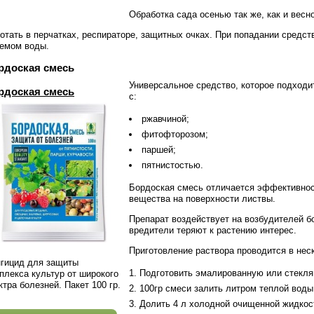
Обработка сада осенью так же, как и вес
отать в перчатках, респираторе, защитных очках. При попадании средств
емом воды.
рдоская смесь
Универсальное средство, которое подход
рдоская смесь
с:
ржавчиной;
фитофторозом;
паршей;
пятнистостью.
Бордоская смесь отличается эффективнос
вещества на поверхности листвы.
Препарат воздействует на возбудителей бо
вредители теряют к растению интерес.
Приготовление раствора проводится в нес
гицид для защиты
Подготовить эмалированную или стекля
плекса культур от широкого
ктра болезней. Пакет 100 гр.
100гр смеси залить литром теплой вод
Долить 4 л холодной очищенной жидкос