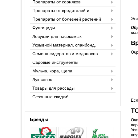
Препараты от сорняков
Препараты от вредителей и
насекомых
Эти
Препараты от болезней растений
Фунгициды
Об
исп
Ловушки для насекомых
Вр
Укрывной материал, спанбонд,
агроспан
Обр
Семена сидератов и медоносов
Садовые инструменты
Мульча, кора, щепа
Лук-севок
Товары для рассады
Сезонные скидки!
Есл
ТО
Бренды
Очи
пар
Уси
неу