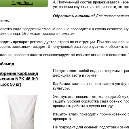
Полученный состав процеживается чере
Подробнее
устранения крупных частиц извести, котор
Обратить внимание!
Для приготовлени
ость.
аботка сада бордоской смесью осенью проводится в сухую безветренну
ами солнца. Это может привести к ожогам.
водить препарат рекомендуется строго по инструкции. При возникновен
верить железным гвоздем. В полученный раствор опустить и обратить вн
вление розового налета символизирует об избытке активного вещества. 
рбамид
Представляет собой водорастворимые гра
обрение Карбамид
дефицита азота в грунте.
чевина NPK 46:0:0
Карбамид также выполняет защитную функ
шок 50 кг)
культуры.
Это жук-долгоносик, тля, колорадский жу
защиты урожая обработка сада осенью про
проводить работы в сухую погоду.
Избыток влаги приводит к проникновению 
препарата.
Не подходит для осенней подготовки озим