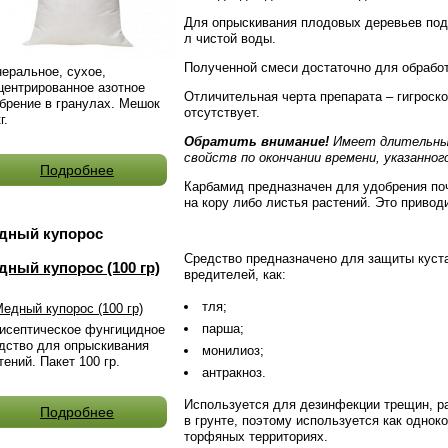
Для опрыскивания плодовых деревьев подг
л чистой воды.
Полученной смеси достаточно для обработ
еральное, сухое,
центрированное азотное
Отличительная черта препарата – гигроск
брение в гранулах. Мешок
отсутствует.
г.
Обратить внимание!
Имеет длительный
свойств по окончании времени, указанног
Подробнее
Карбамид предназначен для удобрения поч
на кору либо листья растений. Это привод
дный купорос
Средство предназначено для защиты куста
дный купорос (100 гр)
вредителей, как:
тля;
парша;
исептическое фунгицидное
дство для опрыскивания
монилиоз;
тений. Пакет 100 гр.
антракноз.
Используется для дезинфекции трещин, р
Подробнее
в грунте, поэтому используется как одно
торфяных территориях.