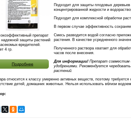
Подходит для защиты плодовых деревьев 
концентрированной жидкости и водораство
Подходит для комплексной обработки расте
В первом случае эффективность сохраняет
Смесь разводится водой согласно приложе
окоэффективный препарат
растения. В качестве усредненного значен
 надежной защиты растений
насекомых-вредителей.
Полученного раствора хватает для обработ
ет 4 гр.
часов после внесения.
Для информации!
Препарат совместим 
Подробнее
удобрениями. Рекомендуется чередовать
растений.
ара относится к классу умеренно активных веществ, поэтому требуется
утствие детей, домашних животных. Нельзя использовать вблизи водоем
ор: