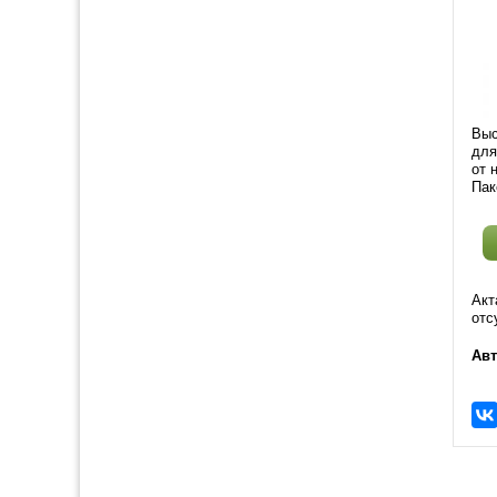
Выс
для
от 
Пак
Акт
отс
Авт