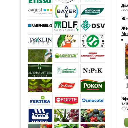
Дл
исп
Же
Же
Мо
Эфф
ант
сре