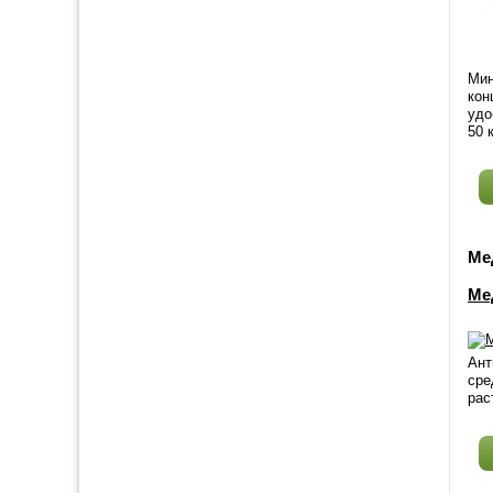
Мин
кон
удо
50 к
Ме
Ме
Ант
сре
рас