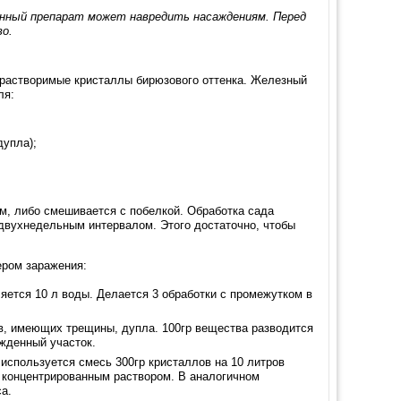
анный препарат может навредить насаждениям. Перед
во.
растворимые кристаллы бирюзового оттенка. Железный
ля:
дупла);
м, либо смешивается с побелкой. Обработка сада
двухнедельным интервалом. Этого достаточно, чтобы
ером заражения:
яется 10 л воды. Делается 3 обработки с промежутком в
, имеющих трещины, дупла. 100гр вещества разводится
ежденный участок.
используется смесь 300гр кристаллов на 10 литров
 концентрированным раствором. В аналогичном
а.