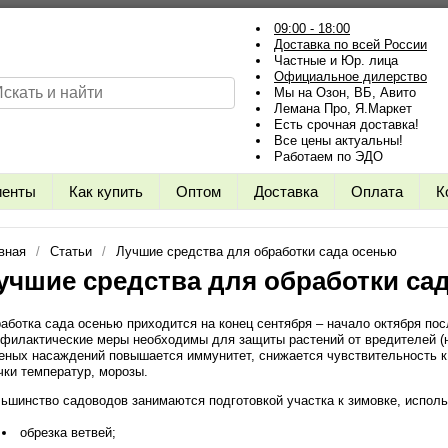
09:00 - 18:00
Доставка по всей России
Частные и Юр. лица
Официальное дилерство
Мы на Озон, ВБ, Авито
Лемана Про, Я.Маркет
Есть срочная доставка!
Все цены актуальны!
Работаем по ЭДО
иенты
Как купить
Оптом
Доставка
Оплата
К
вная
Статьи
Лучшие средства для обработки сада осенью
учшие средства для обработки са
аботка сада осенью приходится на конец сентября – начало октября по
филактические меры необходимы для защиты растений от вредителей (нас
еных насаждений повышается иммунитет, снижается чувствительность к
чки температур, морозы.
ьшинство садоводов занимаются подготовкой участка к зимовке, испол
обрезка ветвей;