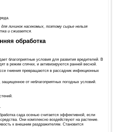
реда.
ля личинок насекомых, поэтому сырье нельзя
тка и сжигается.
енняя обработка
дает благоприятные условия для развития вредителей. В
ят в режим спячки, и активизируются ранней весной.
ссе гниения превращаются в рассадник инфекционных
, защищенное от неблагоприятных погодных условий.
стений.
а
Обработка сада осенью считается эффективной, если
средства. Они комплексно воздействуют на растение.
чивость к внешним раздражителям. Становится