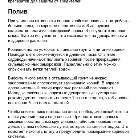
препаратов для защиты от вредителей.
Полив
При усилении активности солнца хвойники начинают потреблять
больше воды, но корни не в состоянии добыть нужное
количество влаги из промерзшей почвы. В результате зеленая
масса быстро иссушается, что сказывается на декоративности
и здоровье растения.
Корневой полив ускоряет оттаивание грунта и питание корней.
Проводить его рекомендуется в дневные часы. Опытные
садоводы начинают поливать хвойники после прекращения
сильных ночных заморозков. Параллельно с этим можно
опрыскивать ветки теплой водой.
Вносить много влаги в оттаивающий грунт не нужно:
заболочивание способствует загниванию корней. В апреле
дополнительный полив взрослых растений прекращают.
Молодые саженцы и капризные декоративные кустарники
рекомендуется поливать не реже 1 раза в неделю, чтобы почва
постоянно была слегка влажной.
Чтобы снизить риск высыхания хвои, необходимо позаботиться
о поступлении влаги еще осенью. При подготовке почвы к
зимовке приствольный круг деревьев обильно орошают или
делают в нем небольшие лунки, которые заполняют водой. Это
помогает накопить влагу и предупредить промерзание корневой
системы.