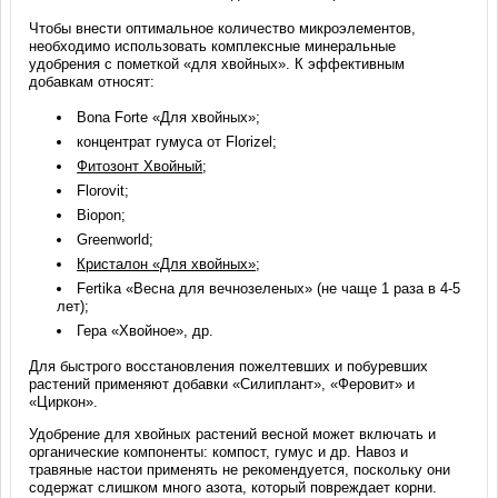
Чтобы внести оптимальное количество микроэлементов,
необходимо использовать комплексные минеральные
удобрения с пометкой «для хвойных». К эффективным
добавкам относят:
Bona Forte «Для хвойных»;
концентрат гумуса от Florizel;
Фитозонт Хвойный
;
Florovit;
Biopon;
Greenworld;
Кристалон «Для хвойных»
;
Fertika «Весна для вечнозеленых» (не чаще 1 раза в 4-5
лет);
Гера «Хвойное», др.
Для быстрого восстановления пожелтевших и побуревших
растений применяют добавки «Силиплант», «Феровит» и
«Циркон».
Удобрение для хвойных растений весной может включать и
органические компоненты: компост, гумус и др. Навоз и
травяные настои применять не рекомендуется, поскольку они
содержат слишком много азота, который повреждает корни.