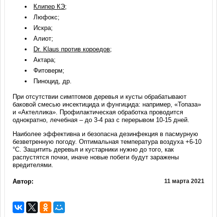
Клипер КЭ
;
Люфокс;
Искра;
Алиот;
Dr. Klaus против короедов
;
Актара;
Фитоверм;
Пиноцид, др.
При отсутствии симптомов деревья и кусты обрабатывают
баковой смесью инсектицида и фунгицида: например, «Топаза»
и «Актеллика». Профилактическая обработка проводится
однократно, лечебная – до 3-4 раз с перерывом 10-15 дней.
Наиболее эффективна и безопасна дезинфекция в пасмурную
безветренную погоду. Оптимальная температура воздуха +6-10
°C. Защитить деревья и кустарники нужно до того, как
распустятся почки, иначе новые побеги будут заражены
вредителями.
Автор:
11 марта 2021