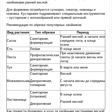
хвойниками ранней весной.
Для формовки потребуются сучкорез, секатор, ножницы и
ножовка. Кустарники подравнивают специальным инструментом
– кусторезом с волнообразной или прямой заточкой.
Рекомендации по обрезке популярных хвойников:
Вид растения
Тип обрезки
Период
Ранней весной, в начале или
Санитарная,
Сосна
середине лета, в конце
формирующая
осени
Ель
Любая
В конце июня
При неактивном движении
Профилактическая,
Пихта
смолы (в начале весны или
декоративная
лета)
Санитарная,
Туя
В марте или июне
формирующая
Санитарная
Весной
Можжевельник
Декоративная,
С начала весны до середины
топиарная
августа
Санитарная
В конце осени
(плановая)
Лиственница
Ранней весной
Декоративная
Как провести формовку и уход за хвойными растениями весной: