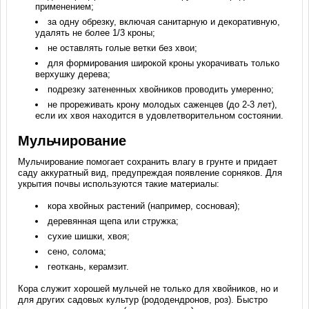
применением;
за одну обрезку, включая санитарную и декоративную,
удалять не более 1/3 кроны;
не оставлять голые ветки без хвои;
для формирования широкой кроны укорачивать только
верхушку дерева;
подрезку затененных хвойников проводить умеренно;
не прореживать крону молодых саженцев (до 2-3 лет),
если их хвоя находится в удовлетворительном состоянии.
Мульчирование
Мульчирование помогает сохранить влагу в грунте и придает
саду аккуратный вид, предупреждая появление сорняков. Для
укрытия почвы используются такие материалы:
кора хвойных растений (например, сосновая);
деревянная щепа или стружка;
сухие шишки, хвоя;
сено, солома;
геоткань, керамзит.
Кора служит хорошей мульчей не только для хвойников, но и
для других садовых культур (рододендронов, роз). Быстро