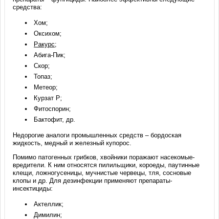
средства:
Хом;
Оксихом;
Ракурс
;
Абига-Пик;
Скор;
Топаз;
Метеор;
Курзат Р;
Фитоспорин;
Бактофит, др.
Недорогие аналоги промышленных средств – бордоская
жидкость, медный и железный купорос.
Помимо патогенных грибков, хвойники поражают насекомые-
вредители. К ним относятся пилильщики, короеды, паутинные
клещи, ложногусеницы, мучнистые червецы, тля, сосновые
клопы и др. Для дезинфекции применяют препараты-
инсектициды:
Актеллик;
Димилин;