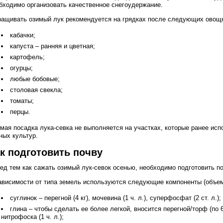
бходимо организовать качественное снегоудержание.
ащивать озимый лук рекомендуется на грядках после следующих овощ
кабачки;
капуста – ранняя и цветная;
картофель;
огурцы;
любые бобовые;
столовая свекла;
томаты;
перцы.
мая посадка лука-севка не выполняется на участках, которые ранее ис
ных культур.
к подготовить почву
ед тем как сажать озимый лук-севок осенью, необходимо подготовить п
ависимости от типа земель используются следующие компоненты (объем у
суглинок – перегной (4 кг), мочевина (1 ч. л.), суперфосфат (2 ст. л.);
глина – чтобы сделать ее более легкой, вносится перегной/торф (по 6
нитрофоска (1 ч. л.);