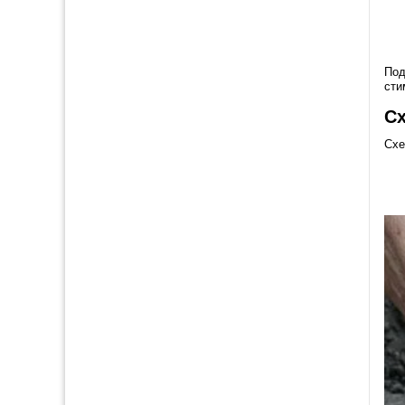
Под
сти
С
Схе