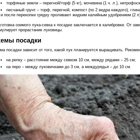
торфяные земли – перегной/торф (5 кг), мочевина (1 ч. л.), нитрофоск
песчаный грунт – торф, перегной, компост (по 2 ведра каждого), глина 
и после перекопки грядку проливают жидким калийным удобрением (2 л)
готовка озимого лука-севка к посадке заключается в калибровке. От зам
мулирует прорастание луковицы.
хемы посадки
ма посадки зависит от того, какой лук планируется выращивать. Реко
на репку – расстояние между севком 10 см, между рядами – 25 см;
на перо – между луковичками до 3 см, а междурядья – до 10 см.