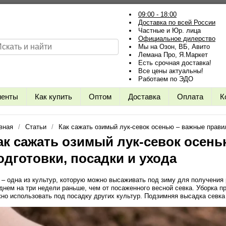
09:00 - 18:00
Доставка по всей России
Частные и Юр. лица
Официальное дилерство
Мы на Озон, ВБ, Авито
Лемана Про, Я.Маркет
Есть срочная доставка!
Все цены актуальны!
Работаем по ЭДО
иенты
Как купить
Оптом
Доставка
Оплата
К
вная
Статьи
Как сажать озимый лук-севок осенью – важные правил
ак сажать озимый лук-севок осен
одготовки, посадки и ухода
 – одна из культур, которую можно высаживать под зиму для получения
днем на три недели раньше, чем от посаженного весной севка. Уборка 
но использовать под посадку других культур. Подзимняя высадка севка