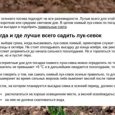
 осеннего посева подходят не все разновидности. Лучше всего для это
 коротком или среднем световом дне. В целом озимый лук-севок по пос
ки высадки и подобрать
правильные сорта
.
гда и где лучше всего садить лук-севок
 выборе срока, когда высаживать лук-севок озимый, ориентиром служат 
озцы в октябре. Не стоит откладывать высадку до конца ноября, как ре
успеет укорениться до начала сильного похолодания. Но и торопиться то
ни, но и пустит перо.
гоприятные дни для посадки озимого лука-севка можно определить по т
азатель не превышает +6 °C и в дальнейшем ожидается похолодание, то
и говорить о том, как сажать озимый лук-севок осенью правильно, то дл
вымерзнет во время сильных морозов либо вымокнет весной после таяни
сток, на котором планируется высадка севка в осенний период, должен
располагаться на хорошо освещенном месте, а весной освобождаться
на нем не должна скапливаться вода.