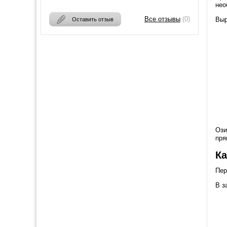
нео
Все отзывы
(0)
Выр
Оставить отзыв
Ози
пря
Ка
Пер
В з