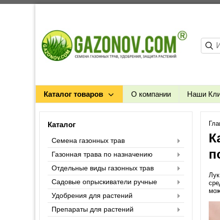
Каталог товаров
О компании
Наши Кл
Гла
Каталог
К
Семена газонных трав
п
Газонная трава по назначению
Отдельные виды газонных трав
Лук
Садовые опрыскиватели ручные
сре
мож
Удобрения для растений
Препараты для растений