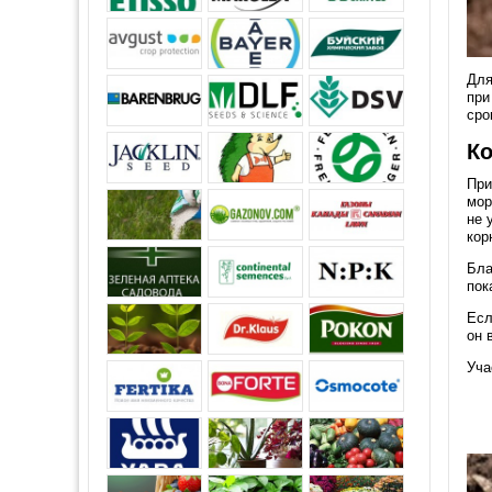
Для
при
сро
Ко
При
мор
не 
кор
Бла
пок
Есл
он 
Уча