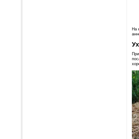
На 
анн
Ух
При
пос
хор