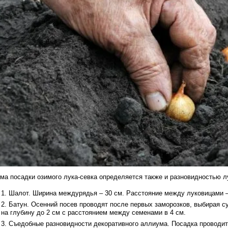
ма посадки озимого лука-севка определяется также и разновидностью л
Шалот. Ширина междурядья – 30 см. Расстояние между луковицами – 
Батун. Осенний посев проводят после первых заморозков, выбирая с
на глубину до 2 см с расстоянием между семенами в 4 см.
Съедобные разновидности декоративного аллиума. Посадка проводит