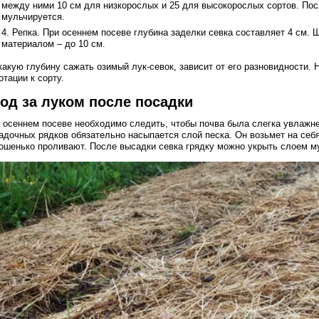
между ними 10 см для низкорослых и 25 для высокорослых сортов. Пос
мульчируется.
Репка. При осеннем посеве глубина заделки севка составляет 4 см.
материалом – до 10 см.
какую глубину сажать озимый лук-севок, зависит от его разновидности
отации к сорту.
од за луком после посадки
 осеннем посеве необходимо следить, чтобы почва была слегка увлажн
адочных рядков обязательно насыпается слой песка. Он возьмет на себ
ошенько проливают. После высадки севка грядку можно укрыть слоем мул