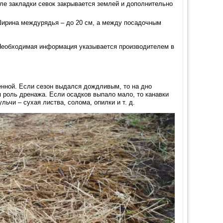
ле закладки севок закрывается землей и дополнительно
 Ширина междурядья – до 20 см, а между посадочным
. Необходимая информация указывается производителем в
енной. Если сезон выдался дождливым, то на дно
я роль дренажа. Если осадков выпало мало, то канавки
ьчи – сухая листва, солома, опилки и т. д.