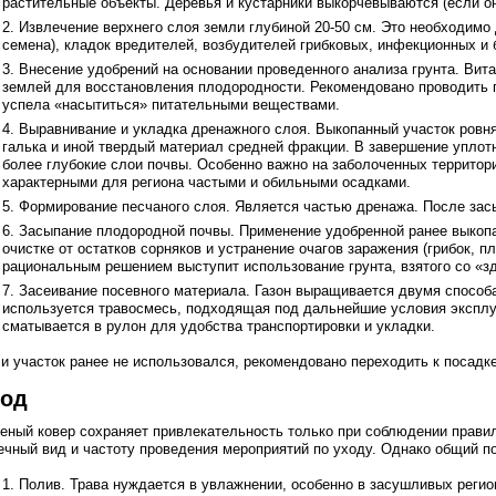
растительные объекты. Деревья и кустарники выкорчевываются (если 
Извлечение верхнего слоя земли глубиной 20-50 см. Это необходимо 
семена), кладок вредителей, возбудителей грибковых, инфекционных и
Внесение удобрений на основании проведенного анализа грунта. Ви
землей для восстановления плодородности. Рекомендовано проводить п
успела «насытиться» питательными веществами.
Выравнивание и укладка дренажного слоя. Выкопанный участок ровня
галька и иной твердый материал средней фракции. В завершение уплотн
более глубокие слои почвы. Особенно важно на заболоченных территор
характерными для региона частыми и обильными осадками.
Формирование песчаного слоя. Является частью дренажа. После зас
Засыпание плодородной почвы. Применение удобренной ранее выкопа
очистке от остатков сорняков и устранение очагов заражения (грибок, п
рациональным решением выступит использование грунта, взятого со «зд
Засеивание посевного материала. Газон выращивается двумя способ
используется травосмесь, подходящая под дальнейшие условия эксплуа
сматывается в рулон для удобства транспортировки и укладки.
и участок ранее не использовался, рекомендовано переходить к посад
ход
еный ковер сохраняет привлекательность только при соблюдении правил
ечный вид и частоту проведения мероприятий по уходу. Однако общий п
Полив. Трава нуждается в увлажнении, особенно в засушливых регион