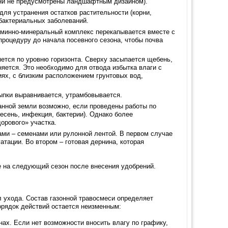
они не предусмотрены ландшафтным дизайном).
для устранения остатков растительности (корни,
 бактериальных заболеваний.
таминно-минеральный комплекс перекапывается вместе с
роцедуру до начала посевного сезона, чтобы почва
ется по уровню горизонта. Сверху засыпается щебень,
яется. Это необходимо для отвода избытка влаги с
иях, с близким расположением грунтовых вод,
ыпки выравнивается, утрамбовывается.
нной земли возможно, если проведены работы по
лесень, инфекция, бактерии). Однако более
орового» участка.
ами – семенами или рулонной лентой. В первом случае
тации. Во втором – готовая дернина, которая
ке на следующий сезон после внесения удобрений.
 ухода. Состав газонной травосмеси определяет
орядок действий остается неизменным:
ах. Если нет возможности вносить влагу по графику,