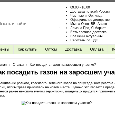
09:00 - 18:00
Доставка по всей России
Частные и Юр. лица
Официальное дилерство
Мы на Озон, ВБ, Авито
Лемана Про, Я.Маркет
Есть срочная доставка!
Все цены актуальны!
Работаем по ЭДО
иенты
Как купить
Оптом
Доставка
Оплата
К
вная
Статьи
Как посадить газон на заросшем участке?
ак посадить газон на заросшем уча
ащивание ровного, красивого, зеленого ковра на приусадебном участке 
лий, чтобы трава прижилась на новом месте. Однако это касается пред
ается ранее неиспользуемой территории, владельцу придется приложит
ект.