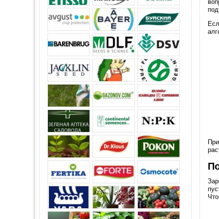
воп
под
Есл
алг
При
рас
П
Зар
пус
Что