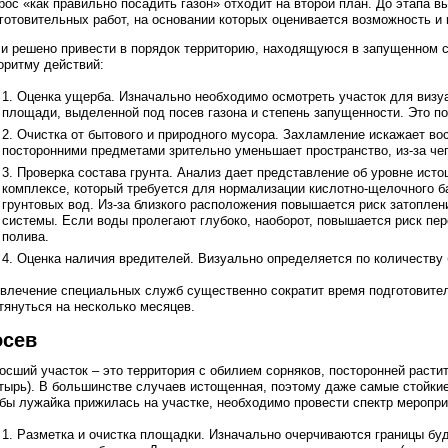
рос «как правильно посадить газон» отходит на второй план. До этапа 
готовительных работ, на основании которых оценивается возможность 
и решено привести в порядок территорию, находящуюся в запущенном 
оритму действий:
Оценка ущерба. Изначально необходимо осмотреть участок для визу
площади, выделенной под посев газона и степень запущенности. Это п
Очистка от бытового и природного мусора. Захламление искажает во
посторонними предметами зрительно уменьшает пространство, из-за че
Проверка состава грунта. Анализ дает представление об уровне ис
комплексе, который требуется для нормализации кислотно-щелочного б
грунтовых вод. Из-за близкого расположения повышается риск затоплен
системы. Если воды пролегают глубоко, наоборот, повышается риск пе
полива.
Оценка наличия вредителей. Визуально определяется по количеству 
влечение специальных служб существенно сократит время подготовите
тянуться на несколько месяцев.
осев
осший участок – это территория с обилием сорняков, посторонней расти
тырь). В большинстве случаев истощенная, поэтому даже самые стойкие
бы лужайка прижилась на участке, необходимо провести спектр меропри
Разметка и очистка площадки. Изначально очерчиваются границы буд