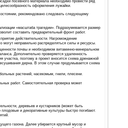
высадки посевного материала необходимо провести ряд
и целесообразность оформления лужайки.
состоянии, рекомендовано следовать следующему
ализации «масштаба трагедии». Подразумевается размер
озволит составить предварительный фронт работ.
сприятие действительности. Нагромождение
го могут неправильно распределяться силы и ресурсы.
тощенности почвы и необходимом витаминно-минеральном
аланса. Дополнительно проверяется удаленность
ия участка, поэтому в проект вносится схема дренажной
ресушивания дерна. В этом случае продумывается схема
больных растений, насекомым, гнили, плесени.
льных работ. Самостоятельная проверка может
тельности, деревьев и кустарников (может быть
 плодовые и декоративные культуры быстро погибают.
ятий.
ущего газона. Далее убирается крупный мусор и