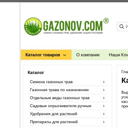
Каталог товаров
О компании
Наши Кл
Гла
Каталог
К
Семена газонных трав
Газонная трава по назначению
Выр
уси
Отдельные виды газонных трав
кас
Садовые опрыскиватели ручные
про
Удобрения для растений
Препараты для растений