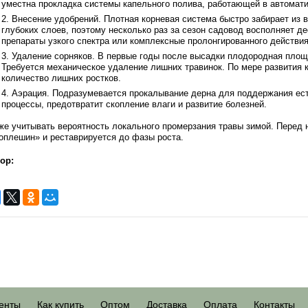
уместна прокладка системы капельного полива, работающей в автомат
Внесение удобрений. Плотная корневая система быстро забирает из в
глубоких слоев, поэтому несколько раз за сезон садовод восполняет 
препараты узкого спектра или комплексные пролонгированного действия
Удаление сорняков. В первые годы после высадки плодородная площ
Требуется механическое удаление лишних травинок. По мере развития 
количество лишних ростков.
Аэрация. Подразумевается прокалывание дерна для поддержания ест
процессы, предотвратит скопление влаги и развитие болезней.
же учитывать вероятность локального промерзания травы зимой. Перед 
оплешин» и реставрируется до фазы роста.
ор:
енты
Как купить
Оптом
Доставка
Оплата
Контакты