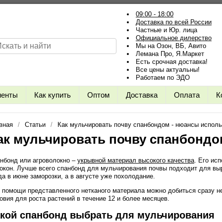
09:00 - 18:00
Доставка по всей России
Частные и Юр. лица
Официальное дилерство
Мы на Озон, ВБ, Авито
Лемана Про, Я.Маркет
Есть срочная доставка!
Все цены актуальны!
Работаем по ЭДО
иенты
Как купить
Оптом
Доставка
Оплата
К
вная
Статьи
Как мульчировать почву спанбондом - нюансы испол
ак мульчировать почву спанбондо
нбонд или агроволокно –
укрывной материал высокого качества
. Его ис
окон. Лучше всего спанбонд для мульчирования почвы подходит для вы
да в июне заморозки, а в августе уже похолодание.
 помощи представленного нетканого материала можно добиться сразу не
овия для роста растений в течение 12 и более месяцев.
кой спанбонд выбрать для мульчирования