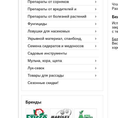
Препараты от сорняков
Что
Раз
Препараты от вредителей и
насекомых
Препараты от болезней растений
Бе
Исп
Фунгициды
зак
Ловушки для насекомых
с т
Укрывной материал, спанбонд,
Бел
агроспан
Вес
Семена сидератов и медоносов
хор
Садовые инструменты
Мульча, кора, щепа
Лук-севок
Товары для рассады
Сезонные скидки!
Бренды