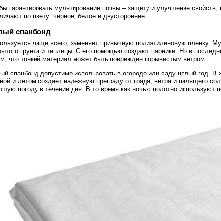
бы гарантировать мульчирование почвы – защиту и улучшение свойств, 
личают по цвету: черное, белое и двустороннее.
лый спанбонд
ользуется чаще всего, заменяет привычную полиэтиленовую пленку. Му
рытого грунта и теплицы. С его помощью создают парники. Но в послед
ем, что тонкий материал может быть поврежден порывистым ветром.
ый спанбонд
допустимо использовать в огороде или саду целый год. В 
ной и летом создает надежную преграду от града, ветра и палящего с
ошую погоду в течение дня. В то время как ночью полотно используют 