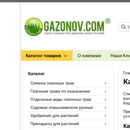
Каталог товаров
О компании
Наши Кл
Гла
Каталог
К
Семена газонных трав
Газонная трава по назначению
Спа
вол
Отдельные виды газонных трав
Ког
Садовые опрыскиватели ручные
При
Удобрения для растений
усл
Препараты для растений
Ка