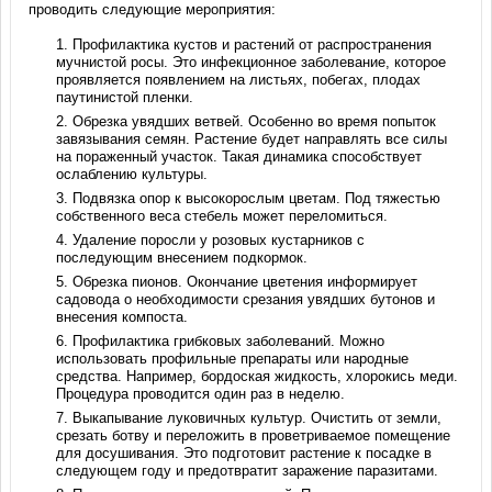
проводить следующие мероприятия:
Профилактика кустов и растений от распространения
мучнистой росы. Это инфекционное заболевание, которое
проявляется появлением на листьях, побегах, плодах
паутинистой пленки.
Обрезка увядших ветвей. Особенно во время попыток
завязывания семян. Растение будет направлять все силы
на пораженный участок. Такая динамика способствует
ослаблению культуры.
Подвязка опор к высокорослым цветам. Под тяжестью
собственного веса стебель может переломиться.
Удаление поросли у розовых кустарников с
последующим внесением подкормок.
Обрезка пионов. Окончание цветения информирует
садовода о необходимости срезания увядших бутонов и
внесения компоста.
Профилактика грибковых заболеваний. Можно
использовать профильные препараты или народные
средства. Например, бордоская жидкость, хлорокись меди.
Процедура проводится один раз в неделю.
Выкапывание луковичных культур. Очистить от земли,
срезать ботву и переложить в проветриваемое помещение
для досушивания. Это подготовит растение к посадке в
следующем году и предотвратит заражение паразитами.