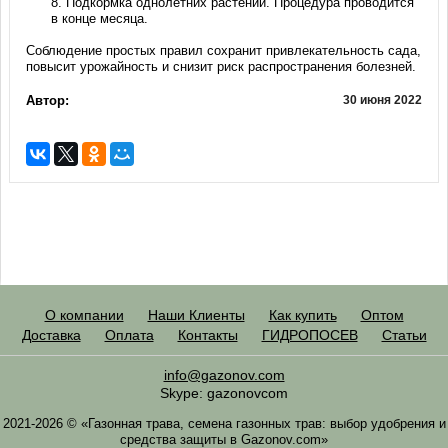
Подкормка однолетних растений. Процедура проводится
в конце месяца.
Соблюдение простых правил сохранит привлекательность сада,
повысит урожайность и снизит риск распространения болезней.
Автор:
30 июня 2022
О компании
Наши Клиенты
Как купить
Оптом
Доставка
Оплата
Контакты
ГИДРОПОСЕВ
Статьи
info@gazonov.com
Skype: gazonovcom
2021-2026 © «Газонная трава, семена газонных трав: выбор удобрения и
средства защиты в Gazonov.com»