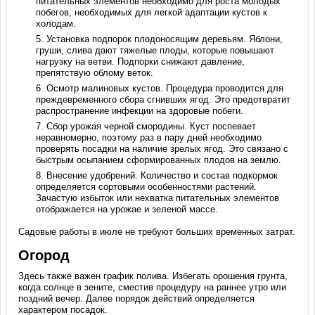
питательных элементов необходимо для роста молодых
побегов, необходимых для легкой адаптации кустов к
холодам.
Установка подпорок плодоносящим деревьям. Яблони,
груши, слива дают тяжелые плоды, которые повышают
нагрузку на ветви. Подпорки снижают давление,
препятствую облому веток.
Осмотр малиновых кустов. Процедура проводится для
преждевременного сбора сгнивших ягод. Это предотвратит
распространение инфекции на здоровые побеги.
Сбор урожая черной смородины. Куст поспевает
неравномерно, поэтому раз в пару дней необходимо
проверять посадки на наличие зрелых ягод. Это связано с
быстрым осыпанием сформированных плодов на землю.
Внесение удобрений. Количество и состав подкормок
определяется сортовыми особенностями растений.
Зачастую избыток или нехватка питательных элементов
отображается на урожае и зеленой массе.
Садовые работы в июле не требуют больших временных затрат.
Огород
Здесь также важен график полива. Избегать орошения грунта,
когда солнце в зените, сместив процедуру на раннее утро или
поздний вечер. Далее порядок действий определяется
характером посадок.