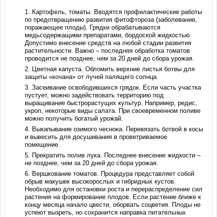
Картофель, томаты. Вводятся профилактические работы
по предотвращению развития фитофтороза (заболевание,
поражающее плоды). Грядки обрабатываются
медьсодержащими препаратами, бордоской жидкостью.
Допустимо внесение средств на любой стадии развития
растительности. Важно – последняя обработка томатов
проводится не позднее, чем за 20 дней до сбора урожая.
Цветная капуста. Обломить верхние листья ботвы для
защиты «кочана» от лучей палящего солнца.
Засеивание освободившихся грядок. Если часть участка
пустует, можно задействовать территорию под
выращивание быстрорастущих культур. Например, редис,
укроп, некоторые виды салата. При своевременном поливе
можно получить богатый урожай.
Выкапывание озимого чеснока. Перевязать ботвой в косы
и вывесить для досушивания в проветриваемое
помещение.
Прекратить полив лука. Последнее внесение жидкости –
не позднее, чем за 20 дней до сбора урожая.
Вершкование томатов. Процедура представляет собой
обрыв макушек высокорослых и гибридных кустов.
Необходимо для остановки роста и перераспределение сил
растения на формирование плодов. Если растение ближе к
концу месяца начало цвести, оборвать соцветия. Плоды не
успеют вызреть, но сохранится направка питательных