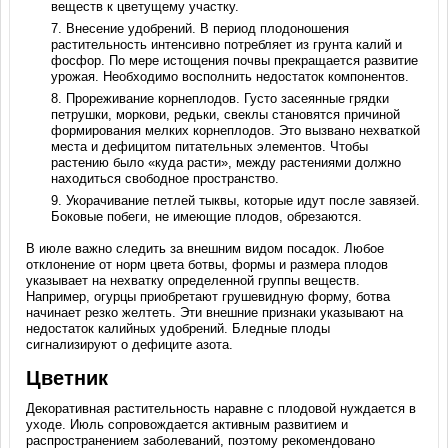
веществ к цветущему участку.
Внесение удобрений. В период плодоношения
растительность интенсивно потребляет из грунта калий и
фосфор. По мере истощения почвы прекращается развитие
урожая. Необходимо восполнить недостаток компонентов.
Прореживание корнеплодов. Густо засеянные грядки
петрушки, моркови, редьки, свеклы становятся причиной
формирования мелких корнеплодов. Это вызвано нехваткой
места и дефицитом питательных элементов. Чтобы
растению было «куда расти», между растениями должно
находиться свободное пространство.
Укорачивание петлей тыквы, которые идут после завязей.
Боковые побеги, не имеющие плодов, обрезаются.
В июле важно следить за внешним видом посадок. Любое
отклонение от норм цвета ботвы, формы и размера плодов
указывает на нехватку определенной группы веществ.
Например, огурцы приобретают грушевидную форму, ботва
начинает резко желтеть. Эти внешние признаки указывают на
недостаток калийных удобрений. Бледные плоды
сигнализируют о дефиците азота.
Цветник
Декоративная растительность наравне с плодовой нуждается в
уходе. Июль сопровождается активным развитием и
распространением заболеваний, поэтому рекомендовано