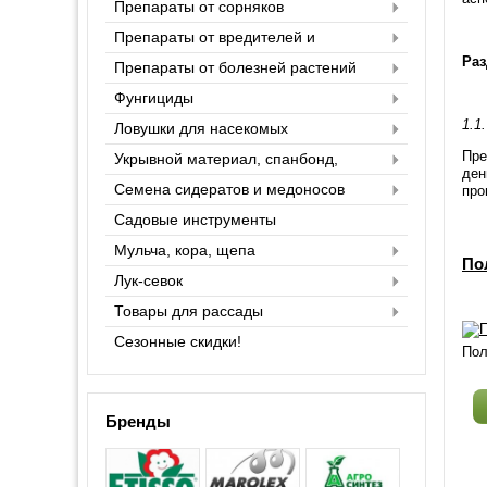
Препараты от сорняков
Препараты от вредителей и
насекомых
Раз
Препараты от болезней растений
Фунгициды
1.1
Ловушки для насекомых
Пре
Укрывной материал, спанбонд,
ден
агроспан
Семена сидератов и медоносов
про
Садовые инструменты
Мульча, кора, щепа
По
Лук-севок
Товары для рассады
Сезонные скидки!
Пол
Бренды