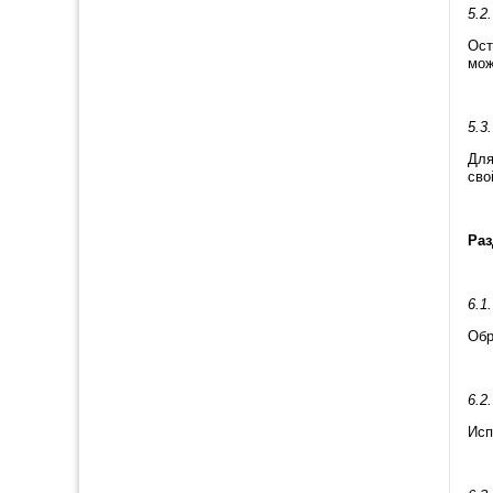
5.2
Ост
мож
5.3
Для
сво
Раз
6.1
Обр
6.2
Исп