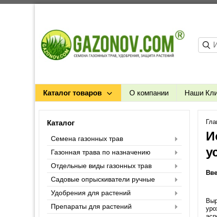
Каталог товаров
О компании
Наши Кл
Гла
Каталог
И
Семена газонных трав
у
Газонная трава по назначению
Отдельные виды газонных трав
Вве
Садовые опрыскиватели ручные
Удобрения для растений
Выр
Препараты для растений
уро
асп