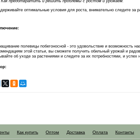
. Как предотвратить и решить проблемы с ростом и урожаем.
держивайте оптимальные условия для роста, внимательно следите за р
лючение:
ащивание полевицы побегоносной - это удовольствие и возможность н
омендациям этой статьи, вы сможете получить обильный урожай и радов
ывайте об уходе за растениями и следите за их потребностями, и успех 
ор:
енты
Как купить
Оптом
Доставка
Оплата
Контакты