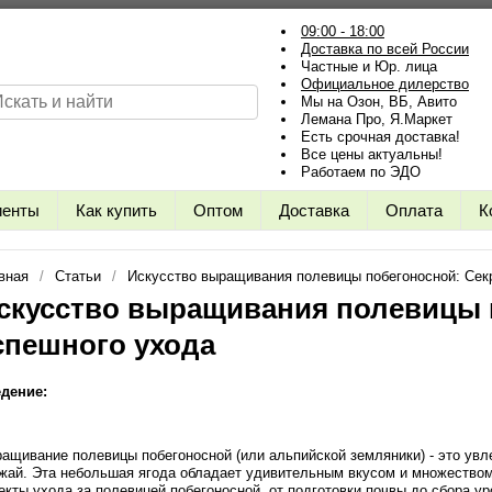
09:00 - 18:00
Доставка по всей России
Частные и Юр. лица
Официальное дилерство
Мы на Озон, ВБ, Авито
Лемана Про, Я.Маркет
Есть срочная доставка!
Все цены актуальны!
Работаем по ЭДО
иенты
Как купить
Оптом
Доставка
Оплата
К
вная
Статьи
Искусство выращивания полевицы побегоносной: Сек
скусство выращивания полевицы 
спешного ухода
дение:
ащивание полевицы побегоносной (или альпийской земляники) - это увле
жай. Эта небольшая ягода обладает удивительным вкусом и множеством
екты ухода за полевицей побегоносной, от подготовки почвы до сбора ур