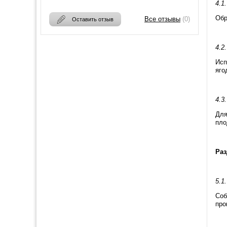
4.1
Обр
Все отзывы
(0)
Оставить отзыв
4.2
Исп
яго
4.3
Для
пло
Раз
5.1
Соб
про