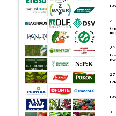
Раз
2.1
Сем
про
2.2
Пол
меж
2.3
Сем
Раз
3.1