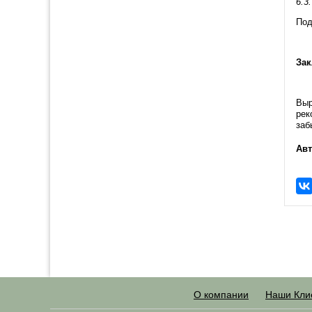
6.3
Под
Зак
Выр
рек
заб
Авт
О компании
Наши Кли