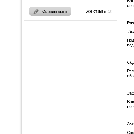
Важ
спе
Все отзывы
(0)
Оставить отзыв
Раз
Пол
Под
под
Обр
Рег
обе
Защ
Вни
нео
За
Соз