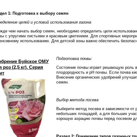
дел 1: Подготовка к выбору семян
еделение целей и условий использования газона
жде чем начать выбор семян, необходимо определить цели использован
вы с упругими листьями и красивым цветением. Для спортивных меропри
енсивному использованию. Для детской зоны важно обеспечить безопасн
Подготовка почвы
обрение Буйское ОМУ
 роз (2,5 кг). Серия
Состояние почвы играет решающую роль в 
плодородность и pH почвы. Если почва ки
ит
Внесение органических удобрений улучши
семян.
Выбор метода посева
Выберите метод посева в зависимости от 
небольших площадей, а для больших учас
хорошую аэрацию почвы перед посевом дл
Раздел 2: Понимание типов газонных тр