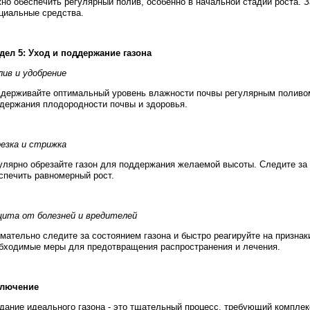
но обеспечить регулярный полив, особенно в начальной стадии роста. З
циальные средства.
дел 5: Уход и поддержание газона
ив и удобрение
держивайте оптимальный уровень влажности почвы регулярным поливом
держания плодородности почвы и здоровья.
езка и стрижка
улярно обрезайте газон для поддержания желаемой высоты. Следите за 
спечить равномерный рост.
ита от болезней и вредителей
мательно следите за состоянием газона и быстро реагируйте на призна
бходимые меры для предотвращения распространения и лечения.
ключение
дание идеального газона - это тщательный процесс, требующий комплек