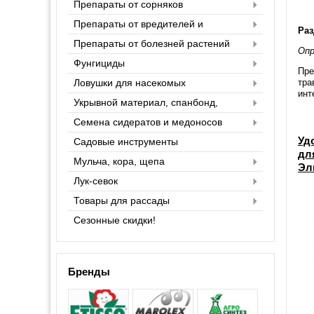
Препараты от сорняков
Препараты от вредителей и
Раз
насекомых
Препараты от болезней растений
Опр
Фунгициды
Пре
Ловушки для насекомых
тра
инт
Укрывной материал, спанбонд,
агроспан
Семена сидератов и медоносов
Уд
Садовые инструменты
для
Мульча, кора, щепа
Эл
Лук-севок
Товары для рассады
Сезонные скидки!
Бренды