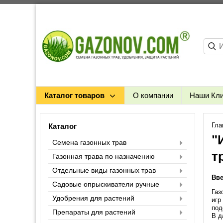
Каталог товаров
О компании
Наши Кл
Гла
Каталог
"
Семена газонных трав
т
Газонная трава по назначению
Отдельные виды газонных трав
Вв
Садовые опрыскиватели ручные
Газ
Удобрения для растений
игр
под
Препараты для растений
В д