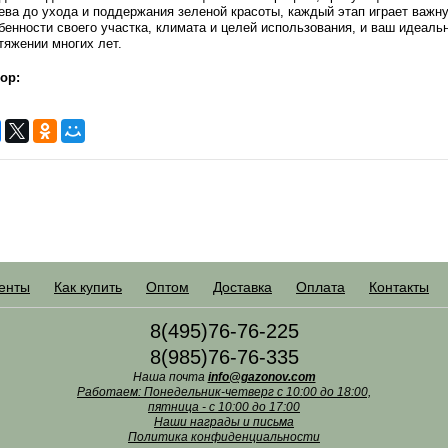
ева до ухода и поддержания зеленой красоты, каждый этап играет важн
бенности своего участка, климата и целей использования, и ваш идеаль
тяжении многих лет.
ор:
енты
Как купить
Оптом
Доставка
Оплата
Контакты
8(495)76-76-225
8(985)76-76-335
Наша почта
info@gazonov.com
Работаем: Понедельник-четверг с 10:00 до 18:00,
пятница - с 10:00 до 17:00
Наши награды и письма
Политика конфиденциальности