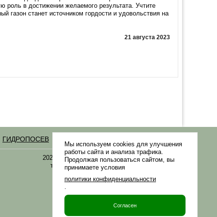
ую роль в достижении желаемого результата. Учтите
ный газон станет источником гордости и удовольствия на
21 августа 2023
ГИДРОПОСЕВ
Статьи
Мы используем cookies для улучшения
работы сайта и анализа трафика.
2021-2026 © «Газонная трава, семена газонных
Продолжая пользоваться сайтом, вы
трав: выбор удобрения и средства защиты в
принимаете условия
Gazonov.com»
политики конфиденциальности
.
Филиалы ТК РФ
Согласен