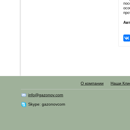
пос
осо
про
Авт
О компании
Наши Кли
info@gazonov.com
Skype: gazonovcom