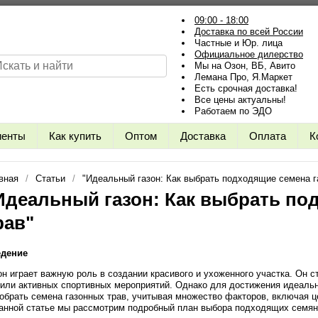
09:00 - 18:00
Доставка по всей России
Частные и Юр. лица
Официальное дилерство
Мы на Озон, ВБ, Авито
Лемана Про, Я.Маркет
Есть срочная доставка!
Все цены актуальны!
Работаем по ЭДО
иенты
Как купить
Оптом
Доставка
Оплата
К
вная
Статьи
"Идеальный газон: Как выбрать подходящие семена г
Идеальный газон: Как выбрать по
рав"
едение
он играет важную роль в создании красивого и ухоженного участка. Он 
 или активных спортивных мероприятий. Однако для достижения идеальн
обрать семена газонных трав, учитывая множество факторов, включая ц
анной статье мы рассмотрим подробный план выбора подходящих семян 