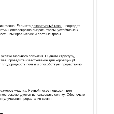
ия газона. Если это
декоративный газон
, подходят
ятий целесообразно выбрать травы, устойчивые к
ость, выбирая мягкие и плотные травы.
успехе газонного покрытия. Оцените структуру,
слая, проведите известкование для коррекции pH.
т плодородность почвы и способствует прорастанию
размеров участка. Ручной посев подходит для
тков рекомендуется использовать сеялку. Обеспечьте
я улучшения прорастания семян.
ав