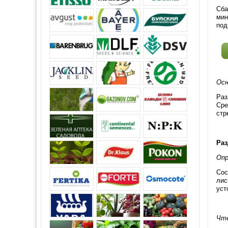
Сба
мин
под
Осн
Раз
Сре
стр
Раз
Опр
Сос
лис
уст
Чте