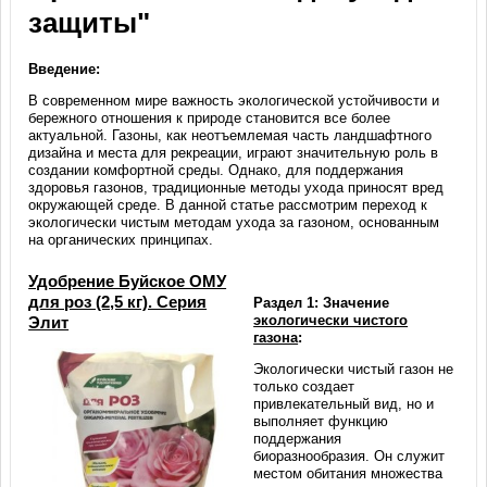
защиты"
Введение:
В современном мире важность экологической устойчивости и
бережного отношения к природе становится все более
актуальной. Газоны, как неотъемлемая часть ландшафтного
дизайна и места для рекреации, играют значительную роль в
создании комфортной среды. Однако, для поддержания
здоровья газонов, традиционные методы ухода приносят вред
окружающей среде. В данной статье рассмотрим переход к
экологически чистым методам ухода за газоном, основанным
на органических принципах.
Удобрение Буйское ОМУ
для роз (2,5 кг). Серия
Раздел 1: Значение
экологически чистого
Элит
газона
:
Экологически чистый газон не
только создает
привлекательный вид, но и
выполняет функцию
поддержания
биоразнообразия. Он служит
местом обитания множества