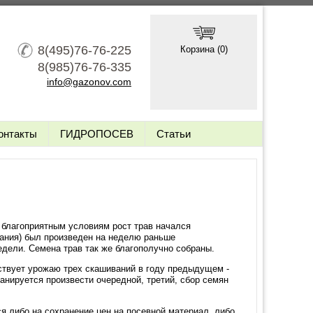
8(495)76-76-225
Корзина (
0
)
8(985)76-76-335
info@gazonov.com
онтакты
ГИДРОПОСЕВ
Статьи
благоприятным условиям рост трав начался
вания) был произведен на неделю раньше
едели. Семена трав так же благополучно собраны.
ствует урожаю трех скашиваний в году предыдущем -
анируется произвести очередной, третий, сбор семян
 либо на сохранение цен на посевной материал, либо