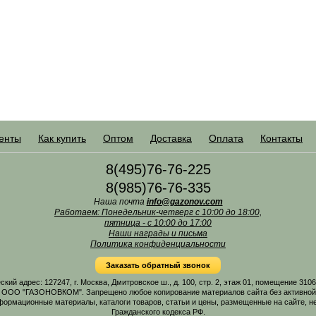
енты
Как купить
Оптом
Доставка
Оплата
Контакты
8(495)76-76-225
8(985)76-76-335
Наша почта
info@gazonov.com
Работаем: Понедельник-четверг с 10:00 до 18:00,
пятница - с 10:00 до 17:00
Наши награды и письма
Политика конфиденциальности
Заказать обратный звонок
 адрес: 127247, г. Москва, Дмитровское ш., д. 100, стр. 2, этаж 01, помещение 31
 ООО "ГАЗОНОВКОМ". Запрещено любое копирование материалов сайта без активной г
формационные материалы, каталоги товаров, статьи и цены, размещенные на сайте, н
Гражданского кодекса РФ.