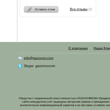
Все отзывы
(0)
Оставить отзыв
О компании
Наши Кли
info@gazonov.com
Skype: gazonovcom
Общество с ограниченной ответственностью «ГАЗОНОВКОМ» Юридический
сайта www.gazonov.com защищены авторским правом и принадлежат
исключительно информационный характер и ни при каких условиях ин