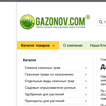
Каталог товаров
О компании
Наши Кл
Гла
Каталог
Д
Семена газонных трав
Газонная трава по назначению
Офи
зна
Отдельные виды газонных трав
зап
Садовые опрыскиватели ручные
По 
Удобрения для растений
201
тра
Препараты для растений
По 