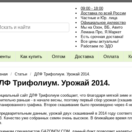
09:00 - 18:00
Доставка по всей России
Частные и Юр. лица
Официальное дилерство
Мы на Озон, ВБ, Авито
Лемана Про, Я.Маркет
Есть срочная доставка!
Все цены актуальны!
Работаем по ЭДО
иенты
Как купить
Оптом
Доставка
Оплата
К
вная
Статьи
ДЛФ Трифолиум. Урожай 2014.
ЛФ Трифолиум. Урожай 2014.
циальный сайт ДЛФ Трифолиум сообщает, что благодаря мягкой зиме и 
чительно раньше - в начале весны, поэтому первый сбор урожая (скаши
ланированного графика. Второе скашивание было произведено через 4 н
предварительным данным, урожай двух скашиваний в 2014 году соответ
3. Качество уже собранных семян очень высокое. В ближайшее время пл
в.
оценкам специалистов GAZONOV.COM, данный факт позволяет надеяться