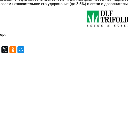
совсем незначительное его удорожание (до 3-5%) в связи с дополнител
ор: