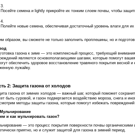
Посейте семена и lightly прикройте их тонким слоем почвы, чтобы защит
Полейте новые семена, обеспечивая достаточный уровень влаги для их
им образом, вы сможете не только заполнить проплешины, но и подготов
вод
готовка газона к зиме — это комплексный процесс, требующий внимания
реждений являются основополагающими шагами, которые помогут вашем
огут обеспечить здоровое восстановление травяного покрытия весной и
женную лужайку.
сть 2: Защита газона от холодов
ита газона от зимних холодов — важный шаг, который поможет сохранит
ет быть суровой, и газон подвергается воздействию мороза, снега и ин
смотрим методы защиты газона, которые помогут избежать повреждений 
 Мульчирование
ем и как мульчировать газон?
ьчирование — это процесс покрытия поверхности почвы органическими 
етически приятно, но и служит защитой для газона в зимний период.