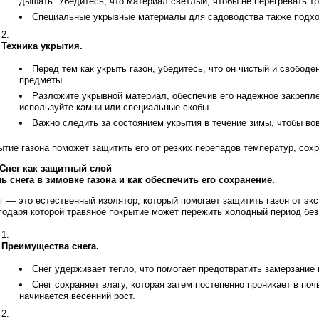
дышать. Убедитесь, что материал светлый, чтобы не перегревать т
Специальные укрывные материалы для садоводства также подход
Техника укрытия.
Перед тем как укрыть газон, убедитесь, что он чистый и свободе
предметы.
Разложите укрывной материал, обеспечив его надежное закрепле
используйте камни или специальные скобы.
Важно следить за состоянием укрытия в течение зимы, чтобы вов
ытие газона поможет защитить его от резких перепадов температур, сох
 Снег как защитный слой
ь снега в зимовке газона и как обеспечить его сохранение.
г — это естественный изолятор, который помогает защитить газон от э
годаря которой травяное покрытие может пережить холодный период без
Преимущества снега.
Снег удерживает тепло, что помогает предотвратить замерзание
Снег сохраняет влагу, которая затем постепенно проникает в поч
начинается весенний рост.