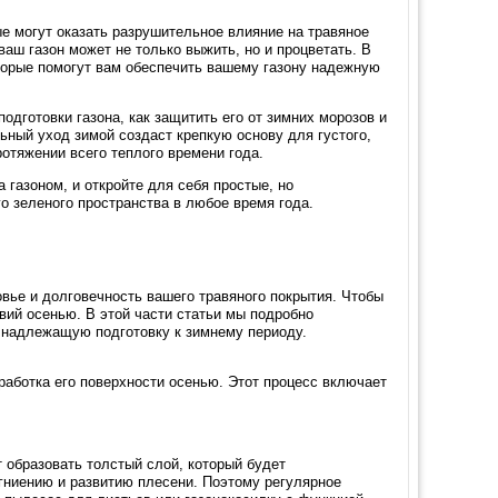
ые могут оказать разрушительное влияние на травяное
ваш газон может не только выжить, но и процветать. В
торые помогут вам обеспечить вашему газону надежную
дготовки газона, как защитить его от зимних морозов и
льный уход зимой создаст крепкую основу для густого,
ротяжении всего теплого времени года.
 газоном, и откройте для себя простые, но
о зеленого пространства в любое время года.
овье и долговечность вашего травяного покрытия. Чтобы
вий осенью. В этой части статьи мы подробно
у надлежащую подготовку к зимнему периоду.
работка его поверхности осенью. Этот процесс включает
т образовать толстый слой, который будет
 гниению и развитию плесени. Поэтому регулярное