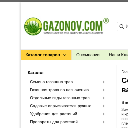
Каталог товаров
О компании
Наши Кл
Гла
Каталог
С
Семена газонных трав
в
Газонная трава по назначению
Отдельные виды газонных трав
Вв
Садовые опрыскиватели ручные
Зим
Удобрения для растений
и к
вос
Препараты для растений
пле
вос