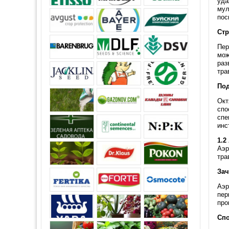
уда
мул
пос
Стр
Пер
мож
раз
тра
Под
Окт
спо
спе
инс
1.2
Аэр
тра
Зач
Аэр
пер
про
Спо