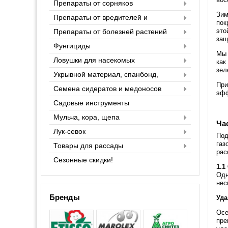
Препараты от сорняков
Зим
Препараты от вредителей и
пок
насекомых
это
Препараты от болезней растений
защ
Фунгициды
Мы 
Ловушки для насекомых
как
зел
Укрывной материал, спанбонд,
агроспан
При
Семена сидератов и медоносов
эфф
Садовые инструменты
Мульча, кора, щепа
Час
Лук-севок
Под
газ
Товары для рассады
рас
Сезонные скидки!
1.1
Одн
нес
Бренды
Уда
Осе
пре