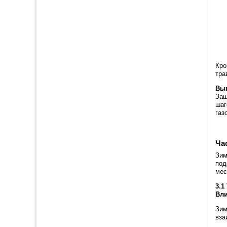
Кро
тра
Вы
Защ
шаг
газ
Ча
Зим
под
мес
3.1
Вли
Зим
вза