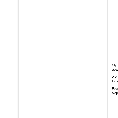
Мул
воз
2.2
Воз
Есл
мор