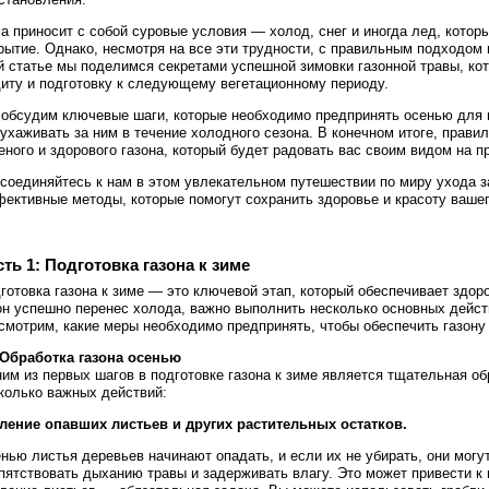
а приносит с собой суровые условия — холод, снег и иногда лед, котор
рытие. Однако, несмотря на все эти трудности, с правильным подходом 
й статье мы поделимся секретами успешной зимовки газонной травы, ко
иту и подготовку к следующему вегетационному периоду.
обсудим ключевые шаги, которые необходимо предпринять осенью для по
 ухаживать за ним в течение холодного сезона. В конечном итоге, прави
еного и здорового газона, который будет радовать вас своим видом на п
соединяйтесь к нам в этом увлекательном путешествии по миру ухода за
ективные методы, которые помогут сохранить здоровье и красоту вашег
ть 1: Подготовка газона к зиме
готовка газона к зиме — это ключевой этап, который обеспечивает здор
он успешно перенес холода, важно выполнить несколько основных дейст
смотрим, какие меры необходимо предпринять, чтобы обеспечить газон
 Обработка газона осенью
им из первых шагов в подготовке газона к зиме является тщательная об
колько важных действий:
ление опавших листьев и других растительных остатков.
нью листья деревьев начинают опадать, и если их не убирать, они могу
пятствовать дыханию травы и задерживать влагу. Это может привести к