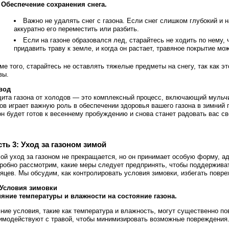
Обеспечение сохранения снега.
Важно не удалять снег с газона. Если снег слишком глубокий и 
аккуратно его переместить или разбить.
Если на газоне образовался лед, старайтесь не ходить по нему,
придавить траву к земле, и когда он растает, травяное покрытие мо
ме того, старайтесь не оставлять тяжелые предметы на снегу, так как 
вы.
вод
ита газона от холодов — это комплексный процесс, включающий мульчир
ов играет важную роль в обеспечении здоровья вашего газона в зимни
он будет готов к весеннему пробуждению и снова станет радовать вас с
сть 3: Уход за газоном зимой
ой уход за газоном не прекращается, но он принимает особую форму, а
робно рассмотрим, какие меры следует предпринять, чтобы поддерживат
яцев. Мы обсудим, как контролировать условия зимовки, избегать повреж
 Условия зимовки
яние температуры и влажности на состояние газона.
ние условия, такие как температура и влажность, могут существенно пов
имодействуют с травой, чтобы минимизировать возможные повреждения