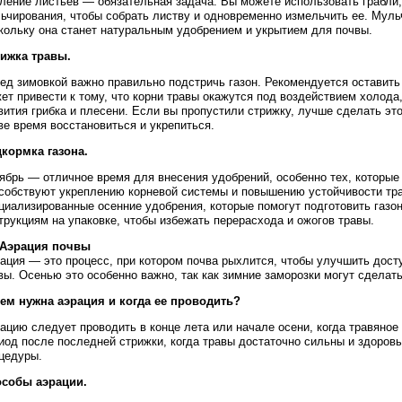
ление листьев — обязательная задача. Вы можете использовать грабли,
ьчирования, чтобы собрать листву и одновременно измельчить ее. Муль
кольку она станет натуральным удобрением и укрытием для почвы.
ижка травы.
ед зимовкой важно правильно подстричь газон. Рекомендуется оставить 
ет привести к тому, что корни травы окажутся под воздействием холод
вития грибка и плесени. Если вы пропустили стрижку, лучше сделать эт
ве время восстановиться и укрепиться.
кормка газона.
ябрь — отличное время для внесения удобрений, особенно тех, которы
собствуют укреплению корневой системы и повышению устойчивости тра
циализированные осенние удобрения, которые помогут подготовить газон
трукциям на упаковке, чтобы избежать перерасхода и ожогов травы.
 Аэрация почвы
ация — это процесс, при котором почва рыхлится, чтобы улучшить дост
вы. Осенью это особенно важно, так как зимние заморозки могут сделать
ем нужна аэрация и когда ее проводить?
ацию следует проводить в конце лета или начале осени, когда травяное
иод после последней стрижки, когда травы достаточно сильны и здоровы
цедуры.
собы аэрации.