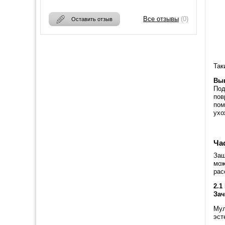
Все отзывы
(0)
Оставить отзыв
Так
Вы
Под
пов
пом
ухо
Ча
Защ
мож
рас
2.1
Зач
Мул
эст