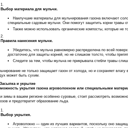
Выбор материала для мульчи.
Наилучшие материалы для мульчирования газона включают солом
специальные садовые мульчи. Они помогут защитить корни травы от
Также можно использовать органические компосты, которые не то
Правила нанесения мульчи.
Убедитесь, что мульча равномерно распределена по всей поверхн
достаточно для защиты корней, но не слишком толсто, чтобы препя
Следите за тем, чтобы мульча не прикрывала стебли травы слишк
ьчирование не только защищает газон от холода, но и сохраняет влагу в
дух может быть сухим.
 Засыпка и укрытие
можность укрытия газона агроволокном или специальными матери
и зимы в вашем регионе особенно суровые, стоит рассмотреть возможно
озов и предотвратит образование льда.
Выбор укрытия.
Агроволокно — один из лучших вариантов, поскольку оно защища