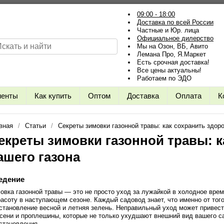
09:00 - 18:00
Доставка по всей России
Частные и Юр. лица
Официальное дилерство
Мы на Озон, ВБ, Авито
Лемана Про, Я.Маркет
Есть срочная доставка!
Все цены актуальны!
Работаем по ЭДО
иенты
Как купить
Оптом
Доставка
Оплата
К
вная
Статьи
Секреты зимовки газонной травы: как сохранить здор
екреты зимовки газонной травы: к
ашего газона
едение
овка газонной травы — это не просто уход за лужайкой в холодное врем
расоту в наступающем сезоне. Каждый садовод знает, что именно от того,
становление весной и летняя зелень. Неправильный уход может привест
сени и проплешины, которые не только ухудшают внешний вид вашего с
становления.