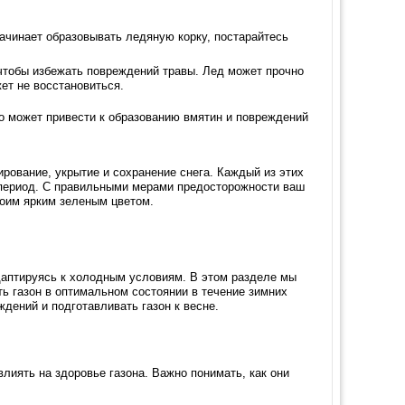
начинает образовывать ледяную корку, постарайтесь
 чтобы избежать повреждений травы. Лед может прочно
жет не восстановиться.
это может привести к образованию вмятин и повреждений
ование, укрытие и сохранение снега. Каждый из этих
й период. С правильными мерами предосторожности ваш
воим ярким зеленым цветом.
даптируясь к холодным условиям. В этом разделе мы
ь газон в оптимальном состоянии в течение зимних
дений и подготавливать газон к весне.
лиять на здоровье газона. Важно понимать, как они
.