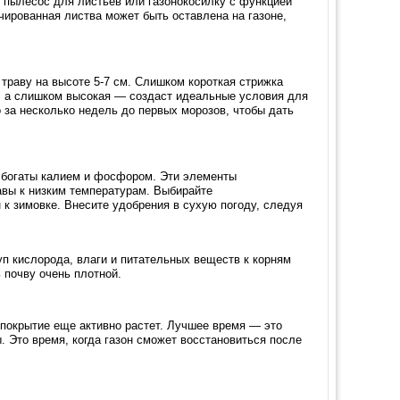
 пылесос для листьев или газонокосилку с функцией
чированная листва может быть оставлена на газоне,
траву на высоте 5-7 см. Слишком короткая стрижка
а, а слишком высокая — создаст идеальные условия для
о за несколько недель до первых морозов, чтобы дать
е богаты калием и фосфором. Эти элементы
вы к низким температурам. Выбирайте
 к зимовке. Внесите удобрения в сухую погоду, следуя
уп кислорода, влаги и питательных веществ к корням
 почву очень плотной.
 покрытие еще активно растет. Лучшее время — это
. Это время, когда газон сможет восстановиться после