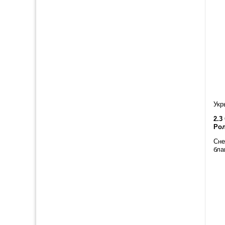
Укр
2.3
Рол
Сне
бла