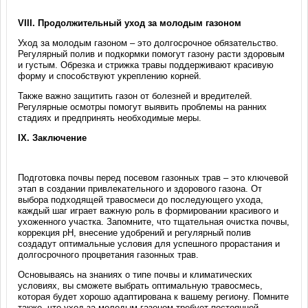
VIII. Продолжительный уход за молодым газоном
Уход за молодым газоном – это долгосрочное обязательство.
Регулярный полив и подкормки помогут газону расти здоровым
и густым. Обрезка и стрижка травы поддерживают красивую
форму и способствуют укреплению корней.
Также важно защитить газон от болезней и вредителей.
Регулярные осмотры помогут выявить проблемы на ранних
стадиях и предпринять необходимые меры.
IX. Заключение
Подготовка почвы перед посевом газонных трав – это ключевой
этап в создании привлекательного и здорового газона. От
выбора подходящей травосмеси до последующего ухода,
каждый шаг играет важную роль в формировании красивого и
ухоженного участка. Запомните, что тщательная очистка почвы,
коррекция pH, внесение удобрений и регулярный полив
создадут оптимальные условия для успешного прорастания и
долгосрочного процветания газонных трав.
Основываясь на знаниях о типе почвы и климатических
условиях, вы сможете выбрать оптимальную травосмесь,
которая будет хорошо адаптирована к вашему региону. Помните
также, что уход за молодым газоном требует постоянной