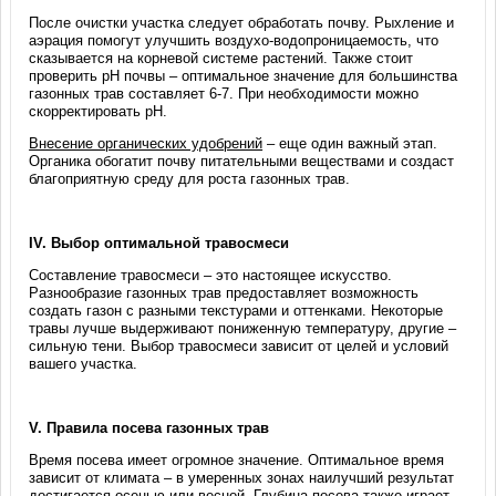
После очистки участка следует обработать почву. Рыхление и
аэрация помогут улучшить воздухо-водопроницаемость, что
сказывается на корневой системе растений. Также стоит
проверить pH почвы – оптимальное значение для большинства
газонных трав составляет 6-7. При необходимости можно
скорректировать pH.
Внесение органических удобрений
– еще один важный этап.
Органика обогатит почву питательными веществами и создаст
благоприятную среду для роста газонных трав.
IV. Выбор оптимальной травосмеси
Составление травосмеси – это настоящее искусство.
Разнообразие газонных трав предоставляет возможность
создать газон с разными текстурами и оттенками. Некоторые
травы лучше выдерживают пониженную температуру, другие –
сильную тени. Выбор травосмеси зависит от целей и условий
вашего участка.
V. Правила посева газонных трав
Время посева имеет огромное значение. Оптимальное время
зависит от климата – в умеренных зонах наилучший результат
достигается осенью или весной. Глубина посева также играет