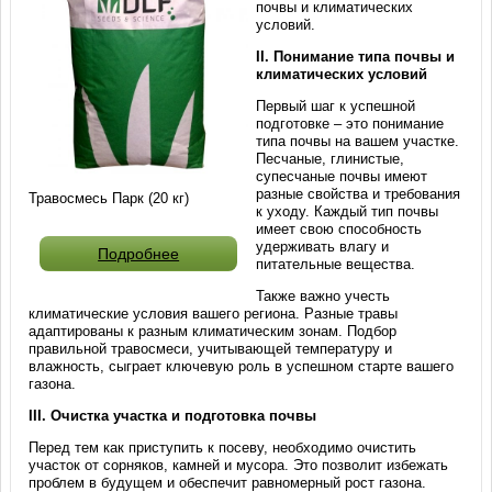
почвы и климатических
условий.
II. Понимание типа почвы и
климатических условий
Первый шаг к успешной
подготовке – это понимание
типа почвы на вашем участке.
Песчаные, глинистые,
супесчаные почвы имеют
разные свойства и требования
Травосмесь Парк (20 кг)
к уходу. Каждый тип почвы
имеет свою способность
удерживать влагу и
Подробнее
питательные вещества.
Также важно учесть
климатические условия вашего региона. Разные травы
адаптированы к разным климатическим зонам. Подбор
правильной травосмеси, учитывающей температуру и
влажность, сыграет ключевую роль в успешном старте вашего
газона.
III. Очистка участка и подготовка почвы
Перед тем как приступить к посеву, необходимо очистить
участок от сорняков, камней и мусора. Это позволит избежать
проблем в будущем и обеспечит равномерный рост газона.