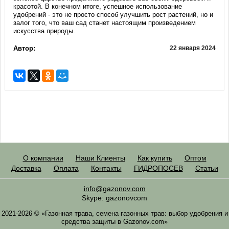
красотой. В конечном итоге, успешное использование
удобрений - это не просто способ улучшить рост растений, но и
залог того, что ваш сад станет настоящим произведением
искусства природы.
Автор:
22 января 2024
О компании
Наши Клиенты
Как купить
Оптом
Доставка
Оплата
Контакты
ГИДРОПОСЕВ
Статьи
info@gazonov.com
Skype: gazonovcom
2021-2026 © «Газонная трава, семена газонных трав: выбор удобрения и
средства защиты в Gazonov.com»