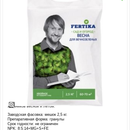
Удобрение FERTIKA Хвойное для
вечнозелёных, весна (2,5 кг)
Комплексное минеральное удобрение Фертика для подкормки
хвойников весной и летом.
Заводская фасовка: мешок 2,5 кг.
Препаративная форма: гранулы
Срок годности: не ограничен
NPK: 8:5:14+MG+S+FE