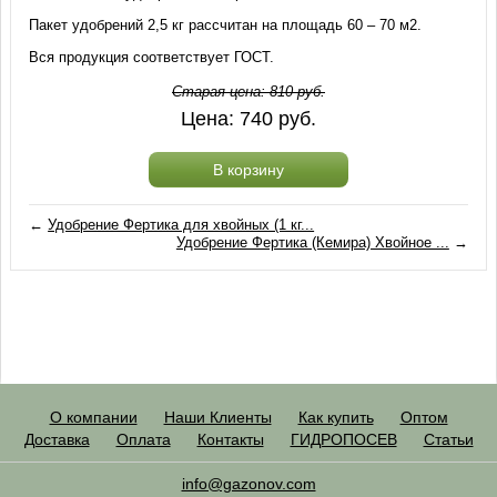
Пакет удобрений 2,5 кг рассчитан на площадь 60 – 70 м2.
Вся продукция соответствует ГОСТ.
Старая цена:
810
руб.
Цена:
740
руб.
В корзину
←
Удобрение Фертика для хвойных (1 кг...
Удобрение Фертика (Кемира) Хвойное ...
→
О компании
Наши Клиенты
Как купить
Оптом
Доставка
Оплата
Контакты
ГИДРОПОСЕВ
Статьи
info@gazonov.com