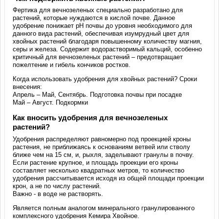
Фертика для вечнозеленых специально разработано для
растений, которые нуждаются в кислой почве. Данное
удобрение понижает рН почвы до уровня необходимого для
данного вида растений, обеспечивая изумрудный цвет для
хвойных растений благодаря повышенному количеству магния,
серы и железа. Содержит водорастворимый кальций, особенно
критичный для вечнозеленых растений – предотвращает
пожелтение и гибель кончиков ростков.
Когда использовать удобрения для хвойных растений? Сроки
внесения:
Апрель – Май, Сентябрь. Подготовка почвы при посадке
Май – Август. Подкормки
Как вносить удобрения для вечнозеленых
растений?
Удобрения распределяют равномерно под проекцией кроны
растения, не приближаясь к основаниям ветвей или стволу
ближе чем на 15 см, и, рыхля, заделывают гранулы в почву.
Если растение крупное, и площадь проекции его кроны
составляет несколько квадратных метров, то количество
удобрения рассчитывается исходя из общей площади проекции
крон, а не по числу растений.
Важно - в воде не растворять.
Является полным аналогом минерального гранулированного
комплексного удобрения Кемира Хвойное.