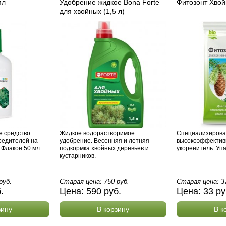
мл
Удобрение жидкое Bona Forte
Фитозонт Хвой
для хвойных (1,5 л)
 средство
Жидкое водорастворимое
Специализиров
редителей на
удобрение. Весенняя и летняя
высокоэффектив
 Флакон 50 мл.
подкормка хвойных деревьев и
укоренитель. Упа
кустарников.
руб.
Старая цена:
750
руб.
Старая цена:
3
б.
Цена:
590
руб.
Цена:
33
ру
зину
В корзину
В к