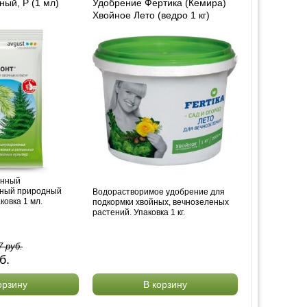
ный, Р (1 мл)
Удобрение Фертика (Кемира)
Хвойное Лето (ведро 1 кг)
анный
ный природный
Водорастворимое удобрение для
ковка 1 мл.
подкормки хвойных, вечнозеленых
растений. Упаковка 1 кг.
7
руб.
б.
орзину
В корзину