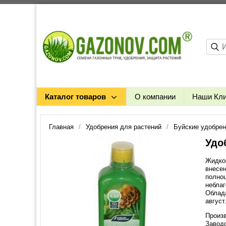
Каталог товаров
О компании
Наши Кл
Главная
Удобрения для растений
Буйские удобре
Удо
Жидко
внесен
полноц
неблаг
Облад
август
Произв
Заводс