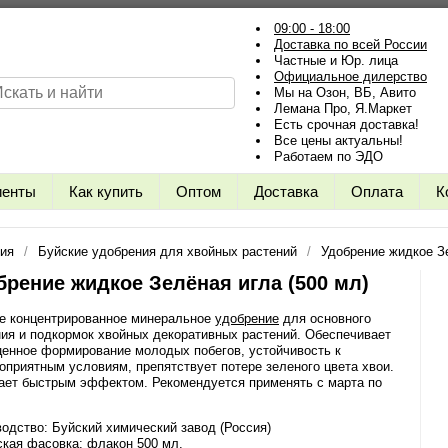
09:00 - 18:00
Доставка по всей России
Частные и Юр. лица
Официальное дилерство
Мы на Озон, ВБ, Авито
Лемана Про, Я.Маркет
Есть срочная доставка!
Все цены актуальны!
Работаем по ЭДО
иенты
Как купить
Оптом
Доставка
Оплата
К
ния
Буйские удобрения для хвойных растений
Удобрение жидкое Зе
брение жидкое Зелёная игла (500 мл)
е концентрированное минеральное
удобрение
для основного
ия и подкормок хвойных декоративных растений. Обеспечивает
енное формирование молодых побегов, устойчивость к
оприятным условиям, препятствует потере зеленого цвета хвои.
ает быстрым эффектом. Рекомендуется применять с марта по
.
одство: Буйский химический завод (Россия)
кая фасовка: флакон 500 мл.