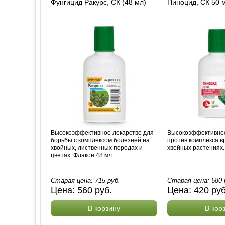
Фунгицид Ракурс, СК (48 мл)
Пиноцид, СК 50 
Высокоэффективное лекарство для
Высокоэффективное
борьбы с комплексом болезней на
против комплекса в
хвойных, лиственных породах и
хвойных растениях.
цветах. Флакон 48 мл.
Старая цена:
715
руб.
Старая цена:
580
Цена:
560
руб.
Цена:
420
ру
В корзину
В кор