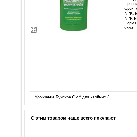
Препар
Срок г
NPK: Mg
NPK ми
Норма 
хвои.
←
Удобрение Буйское ОМУ для хвойных (...
С этим товаром чаще всего покупают