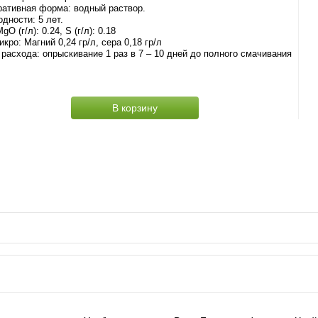
ативная форма: водный раствор.
одности: 5 лет.
O (г/л): 0.24, S (г/л): 0.18
кро: Магний 0,24 гр/л, сера 0,18 гр/л
расхода: опрыскивание 1 раз в 7 – 10 дней до полного смачивания
В корзину