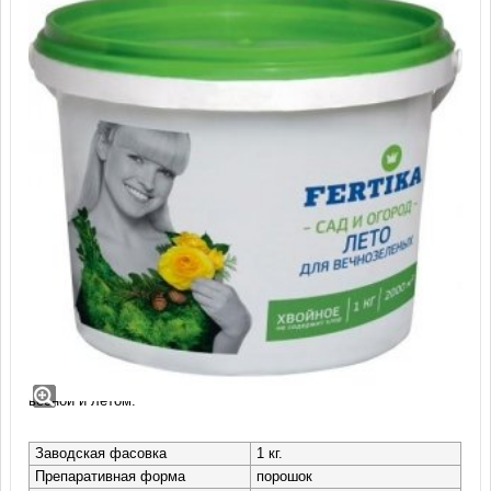
Удобрение Фертика (Кемира) Хвойное
Лето (ведро 1 кг)
Водорастворимое удобрение Фертика для подкормки хвойников
весной и летом.
Заводская фасовка
1 кг.
Препаративная форма
порошок