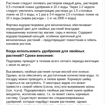
Растения следует поливать раствором каждый день, растворив
0,5 столовой ложки удобрения в 10 л воды. Через 1-2 недели
следует увеличить концентрацию раствора до 1,5 столовых
ложек на 10 л воды, и 1 раз в 3-4 недели 2,5 столовых ложек на
10 л воды (норма расхода – 1 кг на 2000 л воды).
Фертика водорастворимое для вечнозеленых обеспечивает
изумрудный цвет для хвойных растений благодаря
повышенному количеству магния, серы и железа. Содержит
водорастворимый кальций, особенно критичный для
вечнозеленых растений – предотвращает пожелтение и гибель
кончиков ростков.
Когда использовать удобрения для хвойных
растений? Сроки внесения:
Подкормку проводят в течение всего летнего периода вегетации
с июня по август.
Высаживать хвойные растения лучше весной или осенью.
Однако, если обеспечить их достаточным количеством воды, то
посадку можно проводить в любое время. Корневую шейку
стараться не заглублять. У некоторых видов это может
привести к скорой гибели (сосна, ель) или выпреванию кроны
(туя, тсуга). Подкармливать хвойные растения нужно крайне
аккуратно, исключив навоз, т.к. он может сжечь корневую
систему. Существует множество специализированных
удобрений, которые подойдут вашим растениям, однако