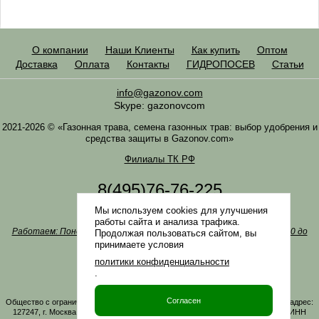
О компании
Наши Клиенты
Как купить
Оптом
Доставка
Оплата
Контакты
ГИДРОПОСЕВ
Статьи
info@gazonov.com
Skype: gazonovcom
2021-2026 © «Газонная трава, семена газонных трав: выбор удобрения и
средства защиты в Gazonov.com»
Филиалы ТК РФ
8(495)76-76-225
8(985)76-76-335
Мы используем cookies для улучшения
Наша почта
info@gazonov.com
работы сайта и анализа трафика.
Работаем: Понедельник-четверг с 10:00 до 18:00, пятница - с 10:00 до
Продолжая пользоваться сайтом, вы
17:00
принимаете условия
Наши награды и письма
политики конфиденциальности
Политика конфиденциальности
.
Заказать обратный звонок
Согласен
Общество с ограниченной ответственностью «ГАЗОНОВКОМ» Юридический адрес:
127247, г. Москва, Дмитровское ш., д. 100, стр. 2, этаж 01, помещение 3106 ИНН