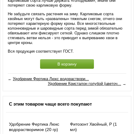
карликовые сорта лучше держать «голодными», иначе они
потеряют свою карликовую форму.
Не забудьте связать растения на зиму. Карликовые сорта
хвойных могут быть «развалены» тяжелым снегом, отчего они
потеряют характерную форму кроны. Все многоствольные
колонновидные и шаровидные сорта перед зимой обязательно
обвязывают или фиксируют сеткой. Однако слишком плотно
стягивать ветви нельзя - это приводит к выпреванию хвои в
центре кроны.
Вся продукция соответствует ГОСТ.
В корзину
←
Удобрение Фертика Люкс водораствори...
Удобрение Кристалон голубой (цветоч...
→
С этим товаром чаще всего покупают
Удобрение Фертика Люкс
Фитозонт Хвойный, Р (1
водорастворимое (20 гр)
мл)