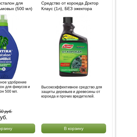
сталон для
Средство от короеда Доктор
ьмовых (500 мл)
Клаус (1л), БЕЗ эжектора
сное удобрение
он для фикусов и
Высокоэффективное средство для
он 500 мл.
защиты деревьев и древесины от
короеда и прочих вредителей.
60
руб.
уб.
орзину
В корзину