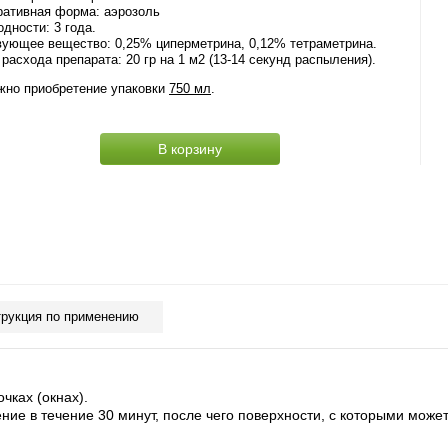
ративная форма: аэрозоль
одности: 3 года.
вующее вещество: 0,25% циперметрина, 0,12% тетраметрина.
расхода препарата: 20 гр на 1 м2 (13-14 секунд распыления).
жно приобретение упаковки
750 мл
.
В корзину
рукция по применению
чках (окнах).
ние в течение 30 минут, после чего поверхности, с которыми мож