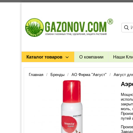
Каталог товаров
О компании
Наши Кл
Главная
Бренды
АО Фирма "Август"
Август дл
Аэр
Мощное
исполь
закрыт
моль, 
Произв
путей 
Произв
Заводс