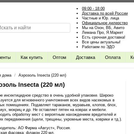
09:00 - 18:00
Доставка по всей России
Частные и Юр. лица
Официальное дилерство
Мы на Озон, ВБ, Авито
Лемана Про, Я.Маркет
Есть срочная доставка!
Все цены актуальны!
Работаем по ЭДО
иенты
Как купить
Оптом
Доставка
Оплата
К
я дома
Аэрозоль Insecta (220 мл)
озоль Insecta (220 мл)
 инсектицидное средство в очень удобной упаковке. Широко
зуется для мгновенного уничтожения всех видов насекомых в
ых помещениях. Подавляет тараканов, муравьев, клопов, блох,
мух, мокриц и др. Не оставляет пятен на коврах и мебели.
одить обработку мест с вероятным нахождением вредителей и
их передвижения (щели, трещины, укромные места, коврики и тд.).
одитель: АО Фирма «Август», Россия.
кая фасовка: флакон 220 мл.