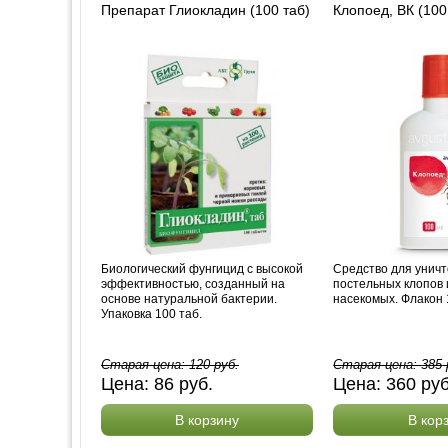
Препарат Глиокладин (100 таб)
Клопоед, ВК (100
Биологический фунгицид с высокой
Средство для унич
эффективностью, созданный на
постельных клопов 
основе натуральной бактерии.
насекомых. Флакон 
Упаковка 100 таб.
Старая цена:
120
руб.
Старая цена:
385
Цена:
86
руб.
Цена:
360
ру
В корзину
В кор