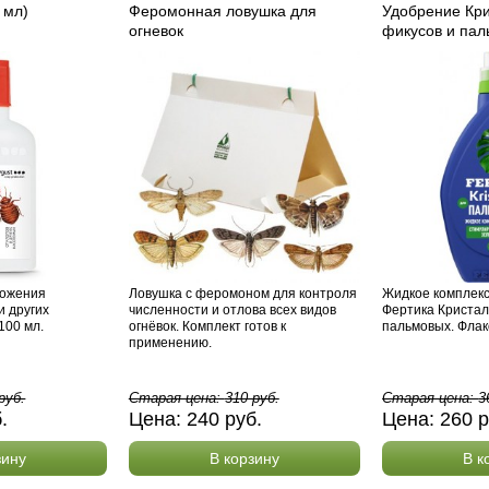
 мл)
Феромонная ловушка для
Удобрение Кри
огневок
фикусов и пал
тожения
Ловушка с феромоном для контроля
Жидкое комплек
и других
численности и отлова всех видов
Фертика Кристал
100 мл.
огнёвок. Комплект готов к
пальмовых. Флак
применению.
руб.
Старая цена:
310
руб.
Старая цена:
3
б.
Цена:
240
руб.
Цена:
260
р
зину
В корзину
В к