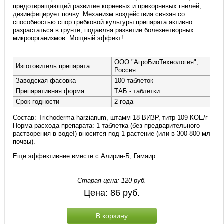
предотвращающий развитие корневых и прикорневых гнилей,
дезинфицирует почву. Механизм воздействия связан со
способностью спор грибковой культуры препарата активно
разрастаться в грунте, подавляя развитие болезнетворных
микроорганизмов. Мощный эффект!
ООО "АгроБиоТехнология",
Изготовитель препарата
Россия
Заводская фасовка
100 таблеток
Препаративная форма
ТАБ - таблетки
Срок годности
2 года
Состав: Trichoderma harzianum, штамм 18 ВИЗР, титр 109 КОЕ/г
Норма расхода препарата: 1 таблетка (без предварительного
растворения в воде!) вносится под 1 растение (или в 300-800 мл
почвы).
Еще эффективнее вместе с
Алирин-Б
,
Гамаир
.
Старая цена:
120
руб.
Цена:
86
руб.
В корзину