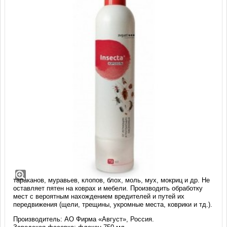
Аэрозоль Insecta (750 мл)
Высокоэффективное инсектицидное средство в удобной
упаковке. Используется для мгновенного уничтожения всех
видов насекомых в закрытых помещениях. Подавляет
тараканов, муравьев, клопов, блох, моль, мух, мокриц и др. Не
оставляет пятен на коврах и мебели. Производить обработку
мест с вероятным нахождением вредителей и путей их
передвижения (щели, трещины, укромные места, коврики и тд.).
Производитель: АО Фирма «Август», Россия.