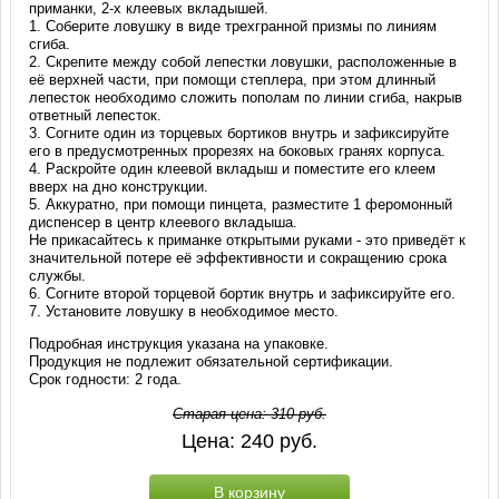
приманки, 2-х клеевых вкладышей.
1. Соберите ловушку в виде трехгранной призмы по линиям
сгиба.
2. Скрепите между собой лепестки ловушки, расположенные в
её верхней части, при помощи степлера, при этом длинный
лепесток необходимо сложить пополам по линии сгиба, накрыв
ответный лепесток.
3. Согните один из торцевых бортиков внутрь и зафиксируйте
его в предусмотренных прорезях на боковых гранях корпуса.
4. Раскройте один клеевой вкладыш и поместите его клеем
вверх на дно конструкции.
5. Аккуратно, при помощи пинцета, разместите 1 феромонный
диспенсер в центр клеевого вкладыша.
Не прикасайтесь к приманке открытыми руками - это приведёт к
значительной потере её эффективности и сокращению срока
службы.
6. Согните второй торцевой бортик внутрь и зафиксируйте его.
7. Установите ловушку в необходимое место.
Подробная инструкция указана на упаковке.
Продукция не подлежит обязательной сертификации.
Срок годности: 2 года.
Старая цена:
310
руб.
Цена:
240
руб.
В корзину