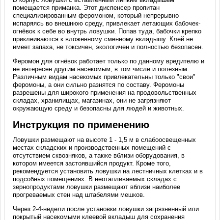
помещается приманка. Этот диспенсер пропитан
специализированным феромоном, который непрерывно
испаряясь во внешнюю среду, привлекает летающих бабочек-
огнёвок к себе во внутрь ловушки. Попав туда, бабочки крепко
приклеиваются к вложенному сменному вкладышу. Клей не
имеет запаха, не токсичен, экологичен и полностью безопасен.
Феромон для огнёвок работает только по данному вредителю и
не интересен другим насекомым, в том числе и полезным.
Различным видам насекомых привлекательны только "свои"
феромоны, а они сильно разнятся по составу. Феромоны
разрешены для широкого применения на продовольственных
складах, хранилищах, магазинах, они не загрязняют
окружающую среду и безопасны для людей и животных.
Инструкция по применению
Ловушки размещают на высоте 1 - 1,5 м в слабоосвещенных
местах складских и производственных помещений с
отсутствием сквозняков, а также вблизи оборудования, в
котором имеется застоявшийся продукт. Кроме того,
рекомендуется установить ловушки на лестничных клетках и в
подсобных помещениях. В неотапливаемых складах с
зернопродуктами ловушки размещают вблизи наиболее
прогреваемых стен над штабелями мешков.
Через 2-4-недели после установки ловушки загрязненный или
покрытый насекомыми клеевой вкладыш для сохранения