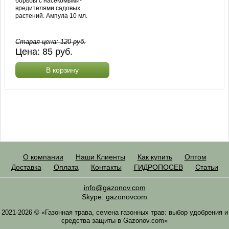
борьбы с насекомыми-
вредителями садовых
растений. Ампула 10 мл.
Старая цена:
120
руб.
Цена:
85
руб.
В корзину
О компании
Наши Клиенты
Как купить
Оптом
Доставка
Оплата
Контакты
ГИДРОПОСЕВ
Статьи
info@gazonov.com
Skype: gazonovcom
2021-2026 © «Газонная трава, семена газонных трав: выбор удобрения и
средства защиты в Gazonov.com»