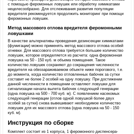
с помощью феромонных ловушек или обработку химикатами
нецелесообразно. Для отслеживания развития популяции
вредителя рекомендуется продолжить мониторинг при помощи
феромонных ловушек.
Метод массового отлова вредителя феромонными
ловушками
В качестве альтернативы проведения дезинсекции химикатами
(фумигации) можно применять метод массового отлова особей
огневки. Для массового отлова требуется большее количество
ловушек, которое определяется из расчета: одна феромонная
ловушка на 50 - 150 куб. м объема помещения. Такое
количество ловушек сохраняют до сокращения численности
вредителя на обеззараживаемом объекте ниже порогового, т.е.
до момента, когда количество отловленных бабочек за сутки
составит не более 2 особей на одну ловушку. При достижении
данной численности в помещении оставляют ловушки для
сигнализации начала вылета бабочек следующей генерации
(одна ловушка на 500 - 700 куб. м). С появлением насекомых
следующей генерации (отлов одной ловушкой более двух
особей за сутки) снова вывешивают необходимое количество
ловушек для их массового отлова (одна ловушка на 50 - 150
куб. м).
Инструкция по сборке
Комплект состоит из 1 корпуса, 1 феромонного диспенсера-