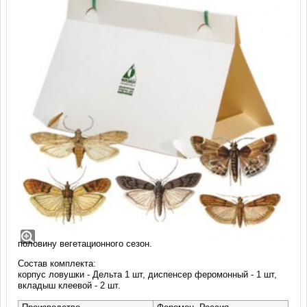
Феромонная ловушка для огневок
Экологичное средство без вредных веществ для борьбы с
различными видами огнёвки (мельничной, южной амбарной,
зерновой, пищевой моли). Комплект рассчитан на первую
половину вегетационного сезон.
Состав комплекта:
корпус ловушки - Дельта 1 шт, диспенсер феромонный - 1 шт,
вкладыш клеевой - 2 шт.