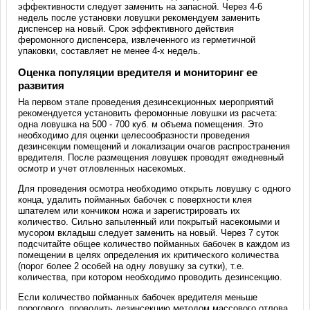
эффективности следует заменить на запасной. Через 4-6
недель после установки ловушки рекомендуем заменить
диспенсер на новый. Срок эффективного действия
феромонного диспенсера, извлеченного из герметичной
упаковки, составляет не менее 4-х недель.
Оценка популяции вредителя и мониторинг ее
развития
На первом этапе проведения дезинсекционных мероприятий
рекомендуется установить феромонные ловушки из расчета:
одна ловушка на 500 - 700 куб. м объема помещения. Это
необходимо для оценки целесообразности проведения
дезинсекции помещений и локализации очагов распространения
вредителя. После размещения ловушек проводят ежедневный
осмотр и учет отловленных насекомых.
Для проведения осмотра необходимо открыть ловушку с одного
конца, удалить пойманных бабочек с поверхности клея
шпателем или кончиком ножа и зарегистрировать их
количество. Сильно запыленный или покрытый насекомыми и
мусором вкладыш следует заменить на новый. Через 7 суток
подсчитайте общее количество пойманных бабочек в каждом из
помещении в целях определения их критического количества
(порог более 2 особей на одну ловушку за сутки), т.е.
количества, при котором необходимо проводить дезинсекцию.
Если количество пойманных бабочек вредителя меньше
порогового, проводить дезинсекцию методом массового отлова