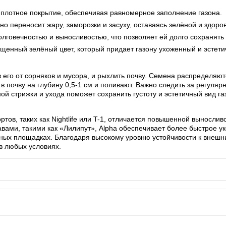
плотное покрытие, обеспечивая равномерное заполнение газона.
о переносит жару, заморозки и засуху, оставаясь зелёной и здоро
лговечностью и выносливостью, что позволяет ей долго сохранять
енный зелёный цвет, который придает газону ухоженный и эстети
в его от сорняков и мусора, и рыхлить почву. Семена распределя
в почву на глубину 0,5-1 см и поливают. Важно следить за регуля
й стрижки и ухода поможет сохранить густоту и эстетичный вид га
ртов, таких как Nightlife или T-1, отличается повышенной выносли
ами, такими как «Лилипут», Alpha обеспечивает более быстрое ук
ных площадках. Благодаря высокому уровню устойчивости к внешни
в любых условиях.