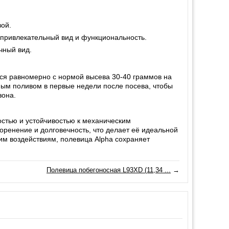
вой.
 привлекательный вид и функциональность.
чный вид.
ются равномерно с нормой высева 30-40 граммов на
рным поливом в первые недели после посева, чтобы
зона.
востью и устойчивостью к механическим
оренение и долговечность, что делает её идеальной
м воздействиям, полевица Alpha сохраняет
Полевица побегоносная L93XD (11,34 ...
→