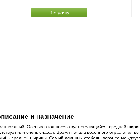
В корзину
описание и назначение
раплоидный. Осенью в год посева куст стелющийся, средней шири
утствует или очень слабая. Время начала весеннего отрастания во
зкий - средней ширины. Самый длинный стебель, верхнее междоузл