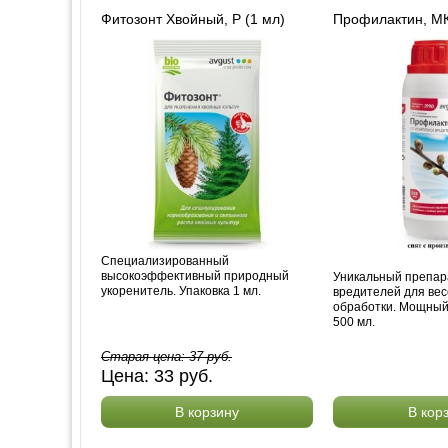
Фитозонт Хвойный, Р (1 мл)
Профилактин, МК
Специализированный
высокоэффективный природный
Уникальный препар
укоренитель. Упаковка 1 мл.
вредителей для ве
обработки. Мощный
500 мл.
Старая цена:
37
руб.
Цена:
33
руб.
В корзину
В кор