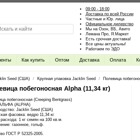
09:00 - 18:00
Доставка по всей России
Частные и Юр. лица
Официальное дилерство
Мы на Озон, ВБ, Авито
Лемана Про, Я.Маркет
Есть срочная доставка!
Все цены актуальны!
Работаем по ЭДО
иенты
Как купить
Оптом
Доставка
Оплата
К
klin Seed (США)
Крупная упаковка Jacklin Seed
Полевица побегонос
евица побегоносная Alpha (11,34 кг)
ца побегоносная (Creeping Bentgrass)
 АЛЬФА (ALPHA)
одство: Jacklin Seed (США)
кая фасовка: ведро 11,34 кг.
расхода: 1 кг семян на 100 кв.м.
ение: газонное, гольф.
во ГОСТ Р 52325-2005.