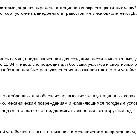
жилками, хорошо выражена антоциановая окраска цветковых чешуй.
, сорт устойчив к внедрению в травостой мятлика однолетнего. Дл
есь семян, предназначенная для создания высококачественных, у
е 11,34 кг идеально подходит для больших участков и спортивных 
зработана для быстрого укоренения и создания плотного и устойч
но отобранных для обеспечения высоких эксплуатационных характ
нию, механическим повреждениям и изменяющимся погодным усло
олодам, что позволяет поддерживать здоровый газон круглый год.
ой устойчивостью к вытаптыванию и механическим повреждениям, 