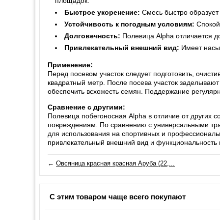
площадок.
Быстрое укоренение:
Смесь быстро образует 
Устойчивость к погодным условиям:
Спокойн
Долговечность:
Полевица Alpha отличается до
Привлекательный внешний вид:
Имеет насыщ
Применение:
Перед посевом участок следует подготовить, очисти
квадратный метр. После посева участок заделывают 
обеспечить всхожесть семян. Поддержание регулярно
Сравнение с другими:
Полевица побегоносная Alpha в отличие от других со
повреждениям. По сравнению с универсальными трав
для использования на спортивных и профессиональ
привлекательный внешний вид и функциональность 
←
Овсяница красная красная Аруба (22,...
С этим товаром чаще всего покупают