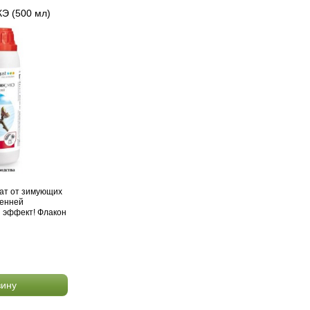
Э (500 мл)
ат от зимующих
сенней
 эффект! Флакон
зину