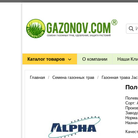
Каталог товаров
О компании
Наши Кл
Главная
Семена газонных трав
Газонная трава Jac
Пол
Полеви
Сорт:
Произв
Заводс
Норма 
Назнач
Качест