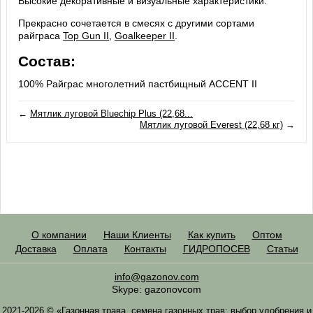
Высокие декоративные и визуальные характеристики.
Прекрасно сочетается в смесях с другими сортами
райграса
Top Gun II
,
Goalkeeper II
.
Состав:
100% Райграс многолетний пастбищный ACCENT II
←
Мятлик луговой Bluechip Plus (22,68...
Мятлик луговой Everest (22,68 кг)
→
О компании
Наши Клиенты
Как купить
Оптом
Доставка
Оплата
Контакты
ГИДРОПОСЕВ
Статьи
info@gazonov.com
Skype: gazonovcom
2021-2026 © «Газонная трава, семена газонных трав: выбор удобрения и