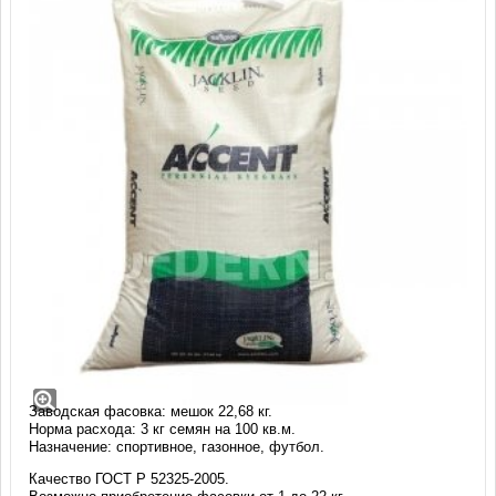
Райграс пастбищный Accent II (22,68 кг)
Райграс многолетний пастбищный (Perennial ryegrass)
Сорт: АКЦЕНТ 2 (ACCENT II)
Производство: JACKLIN SEED (США)
Заводская фасовка: мешок 22,68 кг.
Норма расхода: 3 кг семян на 100 кв.м.
Назначение: спортивное, газонное, футбол.
Качество ГОСТ Р 52325-2005.