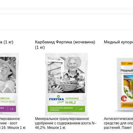
 (1 кг)
Карбамид Фертика (мочевина)
Медный купоро
(1 кг)
лированное
Минеральное гранулированное
Антисептическо
ние - азот
удобрение с содержанием азота N–
средство для оп
16. Мешок 1 кг.
46,2%. Мешок 1 кг.
растений. Пакет 