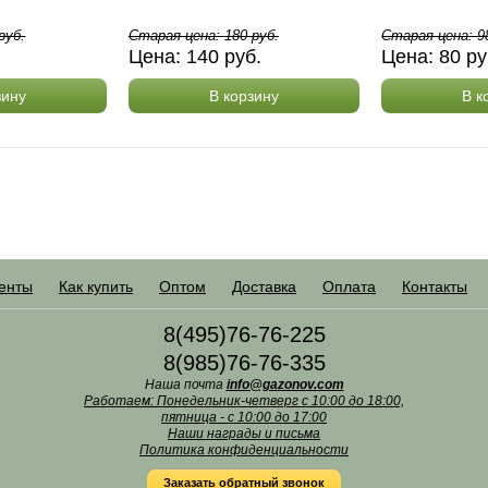
руб.
Старая цена:
180
руб.
Старая цена:
9
.
Цена:
140
руб.
Цена:
80
ру
зину
В корзину
В к
енты
Как купить
Оптом
Доставка
Оплата
Контакты
8(495)76-76-225
8(985)76-76-335
Наша почта
info@gazonov.com
Работаем: Понедельник-четверг с 10:00 до 18:00,
пятница - с 10:00 до 17:00
Наши награды и письма
Политика конфиденциальности
Заказать обратный звонок