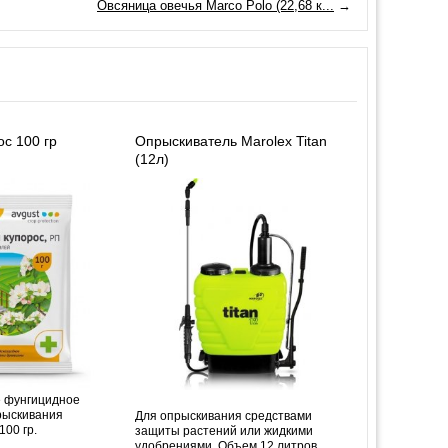
Овсяница овечья Marco Polo (22,68 к...
→
с 100 гр
Опрыскиватель Marolex Titan
(12л)
е фунгицидное
рыскивания
Для опрыскивания средствами
100 гр.
защиты растений или жидкими
удобрениями. Объем 12 литров.