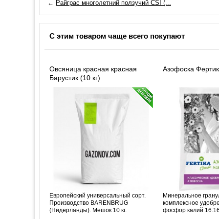
←
Райграс многолетний ползучий CSI (...
С этим товаром чаще всего покупают
Овсяница красная красная
Азофоска Фертика
Барустик (10 кг)
Европейский универсальный сорт.
Минеральное грану
Производство BARENBRUG
комплексное удобре
(Нидерланды). Мешок 10 кг.
фосфор калий 16:16: