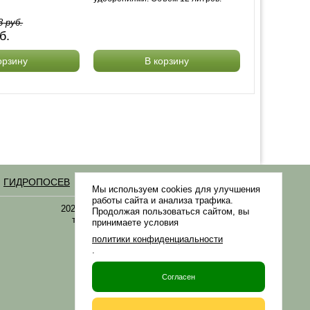
8
руб.
б.
орзину
В корзину
ГИДРОПОСЕВ
Статьи
Мы используем cookies для улучшения
работы сайта и анализа трафика.
2021-2026 © «Газонная трава, семена газонных
Продолжая пользоваться сайтом, вы
трав: выбор удобрения и средства защиты в
принимаете условия
Gazonov.com»
политики конфиденциальности
.
Филиалы ТК РФ
Согласен