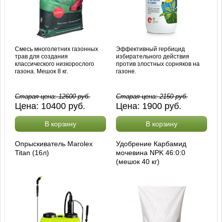
Смесь многолетних газонных
Эффективный гербицид
трав для создания
избирательного действия
классического низкорослого
против злостных сорняков на
газона. Мешок 8 кг.
газоне.
Старая цена:
12600
руб.
Старая цена:
2150
руб.
Цена:
10400
руб.
Цена:
1900
руб.
В корзину
В корзину
Опрыскиватель Marolex
Удобрение Карбамид
Titan (16л)
мочевина NPK 46:0:0
(мешок 40 кг)