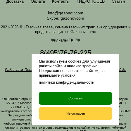
Доставка
Оплата
Контакты
ГИДРОПОСЕВ
Статьи
info@gazonov.com
Skype: gazonovcom
2021-2026 © «Газонная трава, семена газонных трав: выбор удобрения и
средства защиты в Gazonov.com»
Филиалы ТК РФ
8(495)76-76-225
8(985)76-76-335
Мы используем cookies для улучшения
Наша почта
info@gazonov.com
работы сайта и анализа трафика.
Работаем: Понедельник-четверг с 10:00 до 18:00, пятница - с 10:00 до
Продолжая пользоваться сайтом, вы
17:00
принимаете условия
Наши награды и письма
политики конфиденциальности
Политика конфиденциальности
.
Заказать обратный звонок
Согласен
Общество с ограниченной ответственностью «ГАЗОНОВКОМ» Юридический адрес:
127247, г. Москва, Дмитровское ш., д. 100, стр. 2, этаж 01, помещение 3106 ИНН
7713411581, КПП 771301001 ОГРН 1167746161219. Все материалы сайта
www.gazonov.com защищены авторским правом и принадлежат ООО "ГАЗОНОВКОМ".
Не согласен
Запрещено любое копирование материалов сайта без активной гиперссылки
www.gazonov.com. Данный сайт и его содержимое носит исключительно
информационный характер и ни при каких условиях информационные материалы,
каталоги товаров, статьи и цены, размещенные на сайте, не является публичной