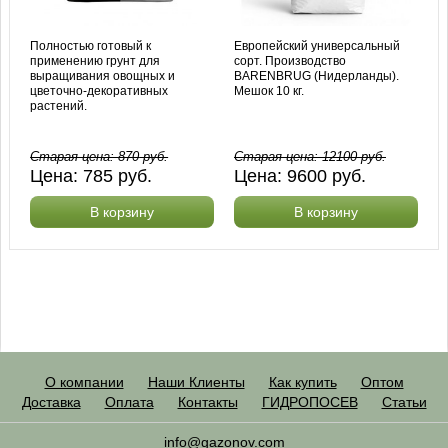
Полностью готовый к
Европейский универсальный
применению грунт для
сорт. Производство
выращивания овощных и
BARENBRUG (Нидерланды).
цветочно-декоративных
Мешок 10 кг.
растений.
Старая цена:
870
руб.
Старая цена:
12100
руб.
Цена:
785
руб.
Цена:
9600
руб.
В корзину
В корзину
О компании
Наши Клиенты
Как купить
Оптом
Доставка
Оплата
Контакты
ГИДРОПОСЕВ
Статьи
info@gazonov.com