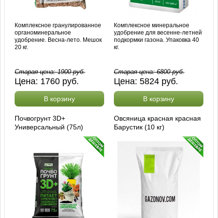
Комплексное гранулированное
Комплексное минеральное
органоминеральное
удобрение для весенне-летней
удобрение. Весна-лето. Мешок
подкормки газона. Упаковка 40
20 кг.
кг.
Старая цена:
1900
руб.
Старая цена:
6800
руб.
Цена:
1760
руб.
Цена:
5824
руб.
В корзину
В корзину
Почвогрунт 3D+
Овсяница красная красная
Универсальный (75л)
Барустик (10 кг)