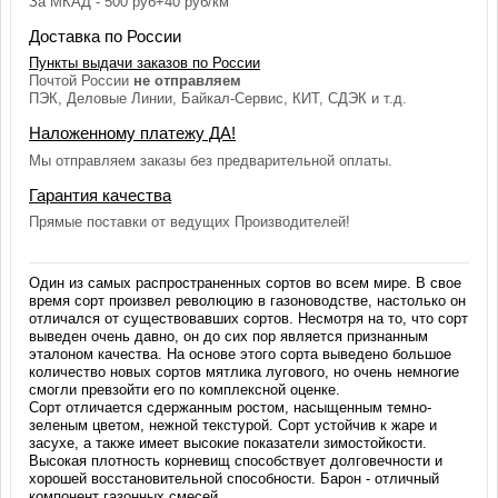
За МКАД - 500 руб+40 руб/км
Доставка по России
Пункты выдачи заказов по России
Почтой России
не отправляем
ПЭК, Деловые Линии, Байкал-Сервис, КИТ, СДЭК и т.д.
Наложенному платежу ДА!
Мы отправляем заказы без предварительной оплаты.
Гарантия качества
Прямые поставки от ведущих Производителей!
Один из самых распространенных сортов во всем мире. В свое
время сорт произвел революцию в газоноводстве, настолько он
отличался от существовавших сортов. Несмотря на то, что сорт
выведен очень давно, он до сих пор является признанным
эталоном качества. На основе этого сорта выведено большое
количество новых сортов мятлика лугового, но очень немногие
смогли превзойти его по комплексной оценке.
Сорт отличается сдержанным ростом, насыщенным темно-
зеленым цветом, нежной текстурой. Сорт устойчив к жаре и
засухе, а также имеет высокие показатели зимостойкости.
Высокая плотность корневищ способствует долговечности и
хорошей восстановительной способности. Барон - отличный
компонент газонных смесей.