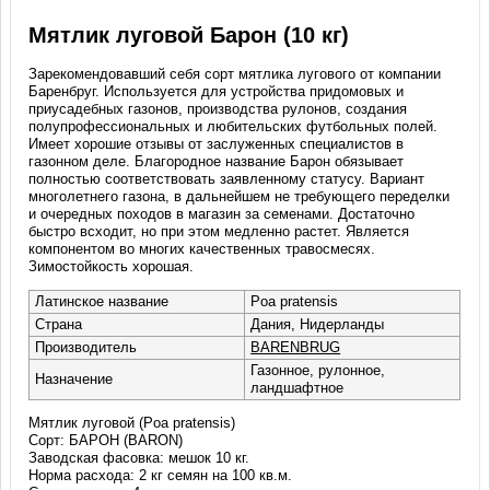
Мятлик луговой Барон (10 кг)
Зарекомендовавший себя сорт мятлика лугового от компании
Баренбруг. Используется для устройства придомовых и
приусадебных газонов, производства рулонов, создания
полупрофессиональных и любительских футбольных полей.
Имеет хорошие отзывы от заслуженных специалистов в
газонном деле. Благородное название Барон обязывает
полностью соответствовать заявленному статусу. Вариант
многолетнего газона, в дальнейшем не требующего переделки
и очередных походов в магазин за семенами. Достаточно
быстро всходит, но при этом медленно растет. Является
компонентом во многих качественных травосмесях.
Зимостойкость хорошая.
Латинское название
Poa pratensis
Страна
Дания, Нидерланды
Производитель
BARENBRUG
Газонное, рулонное,
Назначение
ландшафтное
Мятлик луговой (Poa pratensis)
Сорт: БАРОН (BARON)
Заводская фасовка: мешок 10 кг.
Норма расхода: 2 кг семян на 100 кв.м.