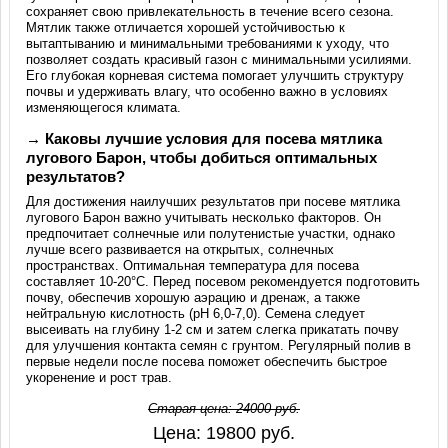
сохраняет свою привлекательность в течение всего сезона.
Мятлик также отличается хорошей устойчивостью к
вытаптыванию и минимальными требованиями к уходу, что
позволяет создать красивый газон с минимальными усилиями.
Его глубокая корневая система помогает улучшить структуру
почвы и удерживать влагу, что особенно важно в условиях
изменяющегося климата.
→ Каковы лучшие условия для посева мятлика
лугового Барон, чтобы добиться оптимальных
результатов?
Для достижения наилучших результатов при посеве мятлика
лугового Барон важно учитывать несколько факторов. Он
предпочитает солнечные или полутенистые участки, однако
лучше всего развивается на открытых, солнечных
пространствах. Оптимальная температура для посева
составляет 10-20°C. Перед посевом рекомендуется подготовить
почву, обеспечив хорошую аэрацию и дренаж, а также
нейтральную кислотность (pH 6,0-7,0). Семена следует
высеивать на глубину 1-2 см и затем слегка прикатать почву
для улучшения контакта семян с грунтом. Регулярный полив в
первые недели после посева поможет обеспечить быстрое
укоренение и рост трав.
Старая цена:
24000
руб.
Цена:
19800
руб.