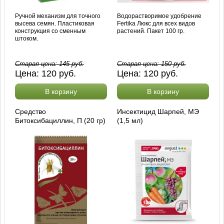
Ручной механизм для точного
Водорастворимое удобрение
высева семян. Пластиковая
Fertika Люкс для всех видов
конструкция со сменным
растений. Пакет 100 гр.
штоком.
Старая цена:
145
руб.
Старая цена:
150
руб.
Цена:
120
руб.
Цена:
120
руб.
В корзину
В корзину
Средство
Инсектицид Шарпей, МЭ
Битоксибациллин, П (20 гр)
(1,5 мл)