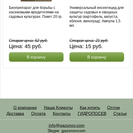
Биопрепарат для борьбы с
Универсальный инсектицид для
насекомыми-вредителями на
защиты садовых и овощных
садовых культурах. Пакет 20 гр.
культур (картофель, капуста,
яблоня, виноград). Ампула 1,5
мл.
Старая цена:
62
руб.
Старая цена:
21
руб.
Цена:
45
руб.
Цена:
15
руб.
В корзину
В корзину
О компании
Наши Клиенты
Как купить
Оптом
Доставка
Оплата
Контакты
ГИДРОПОСЕВ
Статьи
info@gazonov.com
Skype: gazonovcom