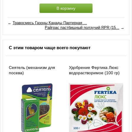
В корзину
←
Травосмесь Газоны Канады Партерная ...
Райграс пастбищный ползучий RPR (15...
→
С этим товаром чаще всего покупают
Сеятель (механизм для
Удобрение Фертика Люкс
посева)
водорастворимое (100 гр)