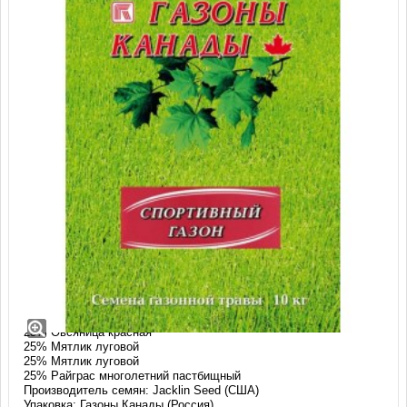
Травосмесь Газоны Канады Спорт 50
(10 кг)
Состав:
25% Овсяница красная
25% Мятлик луговой
25% Мятлик луговой
25% Райграс многолетний пастбищный
Производитель семян: Jacklin Seed (США)
Упаковка: Газоны Канады (Россия)