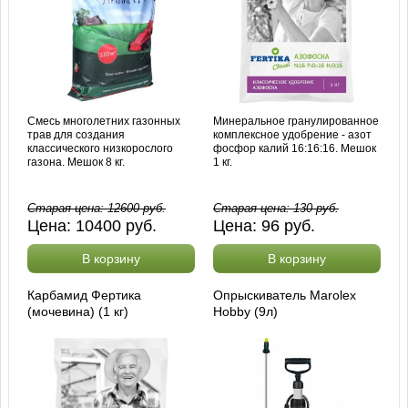
Смесь многолетних газонных
Минеральное гранулированное
трав для создания
комплексное удобрение - азот
классического низкорослого
фосфор калий 16:16:16. Мешок
газона. Мешок 8 кг.
1 кг.
Старая цена:
12600
руб.
Старая цена:
130
руб.
Цена:
10400
руб.
Цена:
96
руб.
В корзину
В корзину
Карбамид Фертика
Опрыскиватель Marolex
(мочевина) (1 кг)
Hobby (9л)