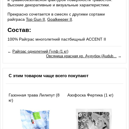
Высокие декоративные и визуальные характеристики.
Прекрасно сочетается в смесях с другими сортами
райграса
Top Gun II
,
Goalkeeper II
.
Состав:
100% Райграс многолетний пастбищный ACCENT II
←
Райграс однолетний Гулф (1 кг)
Овсяница красная кр. Аудубон (Audub...
→
С этим товаром чаще всего покупают
Газонная трава Лилипут (8
Азофоска Фертика (1 кг)
кг)