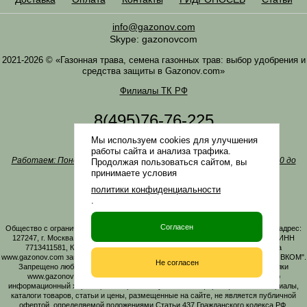
info@gazonov.com
Skype: gazonovcom
2021-2026 © «Газонная трава, семена газонных трав: выбор удобрения и
средства защиты в Gazonov.com»
Филиалы ТК РФ
8(495)76-76-225
8(985)76-76-335
Мы используем cookies для улучшения
Наша почта
info@gazonov.com
работы сайта и анализа трафика.
Работаем: Понедельник-четверг с 10:00 до 18:00, пятница - с 10:00 до
Продолжая пользоваться сайтом, вы
17:00
принимаете условия
Наши награды и письма
политики конфиденциальности
Политика конфиденциальности
.
Заказать обратный звонок
Согласен
Общество с ограниченной ответственностью «ГАЗОНОВКОМ» Юридический адрес:
127247, г. Москва, Дмитровское ш., д. 100, стр. 2, этаж 01, помещение 3106 ИНН
7713411581, КПП 771301001 ОГРН 1167746161219. Все материалы сайта
www.gazonov.com защищены авторским правом и принадлежат ООО "ГАЗОНОВКОМ".
Не согласен
Запрещено любое копирование материалов сайта без активной гиперссылки
www.gazonov.com. Данный сайт и его содержимое носит исключительно
информационный характер и ни при каких условиях информационные материалы,
каталоги товаров, статьи и цены, размещенные на сайте, не является публичной
офертой, определяемой положениями Статьи 437 Гражданского кодекса РФ.