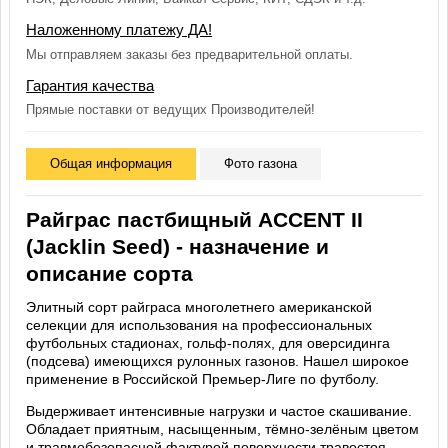
Наложенному платежу ДА!
Мы отправляем заказы без предварительной оплаты.
Гарантия качества
Прямые поставки от ведущих Производителей!
Общая информация
Фото газона
Райграс пастбищный ACCENT II
(Jacklin Seed) - назначение и
описание сорта
Элитный сорт райграса многолетнего американской
селекции для использования на профессиональных
футбольных стадионах, гольф-полях, для оверсидинга
(подсева) имеющихся рулонных газонов. Нашел широкое
применение в Российской Премьер-Лиге по футболу.
Выдерживает интенсивные нагрузки и частое скашивание.
Обладает приятным, насыщенным, тёмно-зелёным цветом
и травмобезопасной фактурой поверхности травостоя.