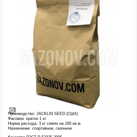
Райграс пастбищный Accent II (1 кг)
Райграс многолетний пастбищный (Perennial ryegrass)
Тёмно-зелёный, плотный травостой.
Сорт: АКЦЕНТ 2 (ACCENT II)
Производство: JACKLIN SEED (США)
Фасовка: кратно 1 кг.
Норма расхода: 3 кг семян на 100 кв.м.
Назначение: спортивное, газонное.